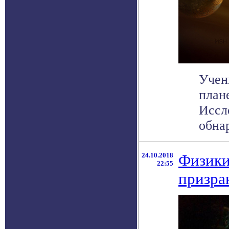
Учен
план
Иссл
обнар
24.10.2018
Физики
22:55
призра