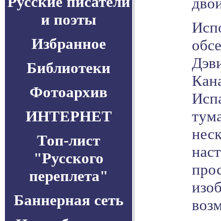
Русские писатели
дво
и поэты
Исп
Избранное
обсе
Дэви
Библиотеки
Кана
Фотоархив
Исп
ИНТЕРНЕТ
тум
неск
Топ-лист
наст
"Русского
про
переплета"
изоб
Баннерная сеть
воз