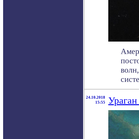
Амер
пост
волн
систе
24.10.2018
Ураган
15:55