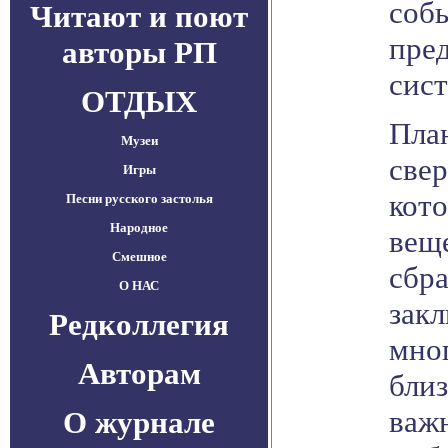
соб
Читают и поют
пре
авторы РП
сист
ОТДЫХ
Пла
Музеи
све
Игры
кот
Песни русского застолья
Народное
вещ
Смешное
сбр
О НАС
зак
Редколлегия
мног
Авторам
бли
важ
О журнале