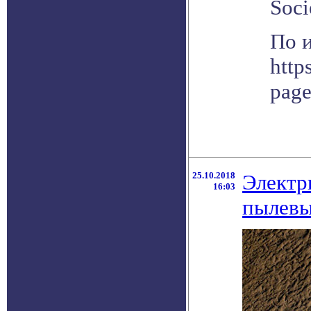
Soci
По 
http
pag
25.10.2018
Электр
16:03
пылевы