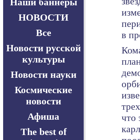
звез
Наши баннеры
изме
НОВОСТИ
пер
Все
в пр
Новости русской
Кома
культуры
пла
дем
Новости науки
орб
Космические
изве
новости
трех
Афиша
что 
карл
The best of