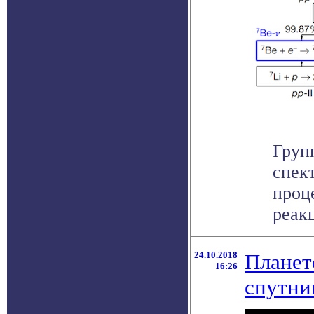
Груп
спек
проц
реакц
24.10.2018
Планет
16:26
спутни