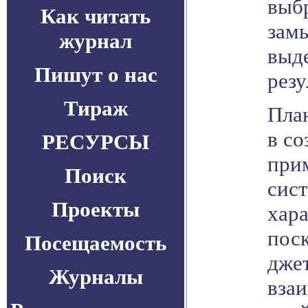
выб
Как читать
зам
журнал
выд
Пишут о нас
рез
Тираж
Пла
в со
РЕСУРСЫ
при
Поиск
сис
Проекты
хар
поск
Посещаемость
дже
Журналы
вза