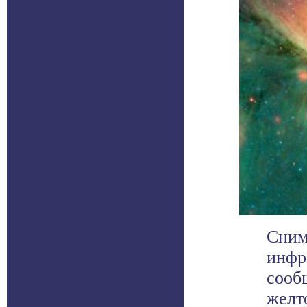
Сним
инфр
сооб
желто