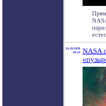
Прям
NASA
пара
естес
24.10.2018
NASA о
16:22
«пузыр