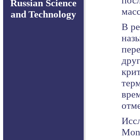
пос
Russian Science
масс
and Technology
В ре
наз
пере
друг
кри
тер
врем
отм
Исс
Mont