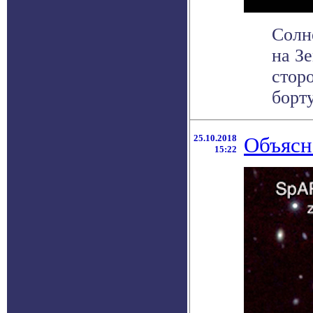
Солн
на Зе
стор
борту
25.10.2018
Объясн
15:22