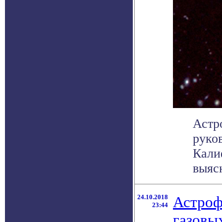
Астр
руко
Кали
выясн
24.10.2018
Астроф
23:44
газовы