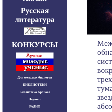
Русская
литература
Меж
КОНКУРСЫ
обна
сис
вокр
трех
Для молодых биологов
БИБЛИОТЕКИ
тума
Библиотека Хроноса
звез
Научпоп
абс
РАДИО