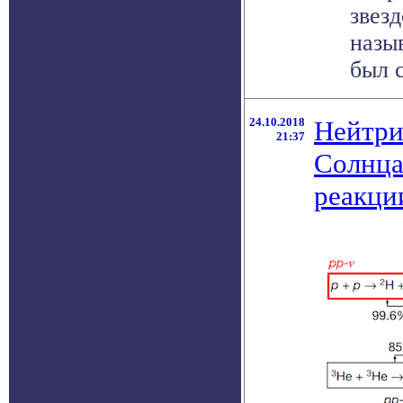
звез
назы
был с
24.10.2018
Нейтри
21:37
Солнца
реакци