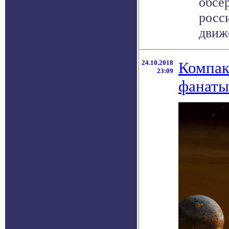
обсе
росс
движе
24.10.2018
Компак
23:09
фанаты