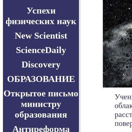
Успехи
физических наук
New Scientist
ScienceDaily
Discovery
ОБРАЗОВАНИЕ
Открытое письмо
Учен
министру
обла
образования
расс
повер
Антиреформа