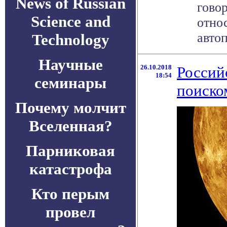
News of Russian
говор
Science and
отно
автоп
Technology
Научные
26.10.2018
Россий
18:54
семинары
поиско
Почему молчит
Вселенная?
Парниковая
катастрофа
Кто перым
провел