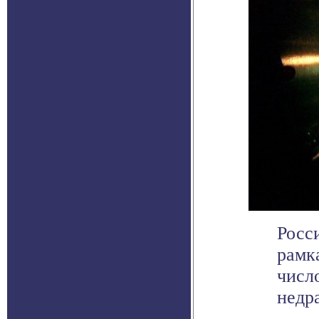
Росс
рамк
числ
недра