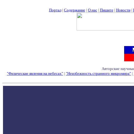
Портал
|
Содержание
|
О нас
|
Пишите
|
Новости
|
Авторские научные
"Физические явления на небесах"
|
"Неизбежность странного микромира"
|
Семинары - Конфе