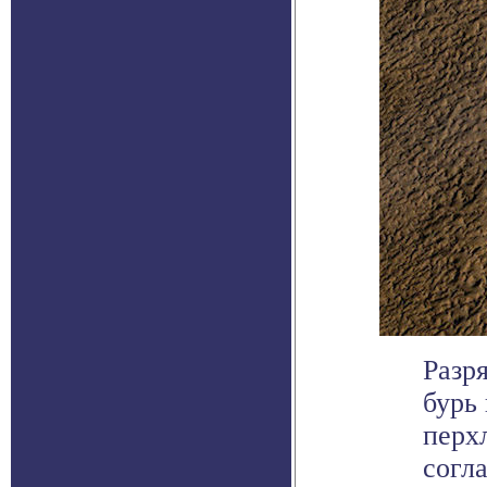
Разр
бурь
перх
согла