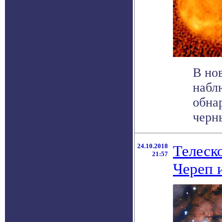
В но
набл
обна
черны
24.10.2018
Телеск
21:57
Череп 