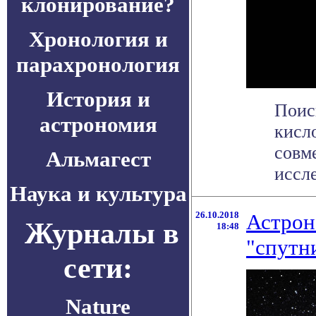
клонирование?
Хронология и
парахронология
История и
Поис
астрономия
кисл
совм
Альмагест
иссле
Наука и культура
26.10.2018
Астрон
Журналы в
18:48
"спутн
сети:
Nature