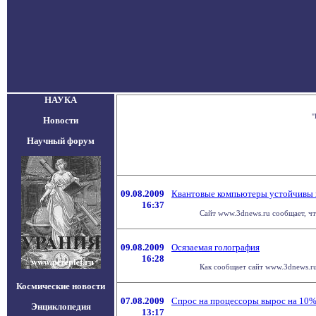
НАУКА
"
Новости
Научный форум
09.08.2009
Квантовые компьютеры устойчивы 
16:37
Сайт www.3dnews.ru сообщает, чт
09.08.2009
Осязаемая голография
16:28
Как сообщает сайт www.3dnews.ru
Космические новости
07.08.2009
Спрос на процессоры вырос на 10%
Энциклопедия
13:17