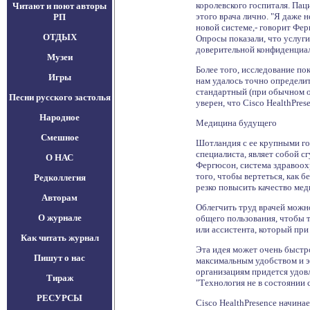
королевского госпиталя. Пац
Читают и поют авторы
этого врача лично. "Я даже 
РП
новой системе,- говорит Фер
ОТДЫХ
Опросы показали, что услуги
доверительной конфиденциал
Музеи
Более того, исследование по
Игры
нам удалось точно определит
стандартный (при обычном об
Песни русского застолья
уверен, что Cisco HealthPre
Народное
Медицина будущего
Смешное
Шотландия с ее крупными го
специалиста, являет собой с
О НАС
Фергюсон, система здравоох
того, чтобы вертеться, как б
Редколлегия
резко повысить качество ме
Авторам
Облегчить труд врачей можн
О журнале
общего пользования, чтобы 
или ассистента, который при
Как читать журнал
Эта идея может очень быстр
Пишут о нас
максимальным удобством и э
организациям придется удовл
Тираж
"Технология не в состоянии 
РЕСУРСЫ
Cisco HealthPresence начин