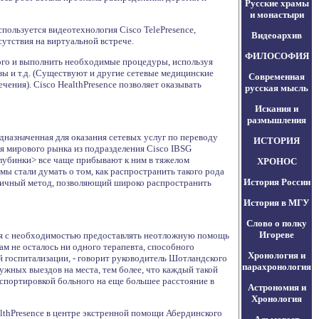
Русские храмы
и монастыри
пользуется видеотехнология Cisco TelePresence,
Видеоархив
утствия на виртуальной встрече.
ФИЛОСОФИЯ
ного и выполнить необходимые процедуры, используя
зы и т.д. (Существуют и другие сетевые медицинские
Современная
ния). Cisco HealthPresence позволяет оказывать
русская мысль
Искания и
размышления
дназначенная для оказания сетевых услуг по переводу
ИСТОРИЯ
я мирового рынка из подразделения Cisco IBSG
<глубинки> все чаще прибывают к ним в тяжелом
ХРОНОС
мы стали думать о том, как распространить такого рода
История России
номичный метод, позволяющий широко распространить
История в МГУ
Слово о полку
Игореве
тся с необходимостью предоставлять неотложную помощь
м не осталось ни одного терапевта, способного
Хронология и
й госпитализации, - говорит руководитель Шотландского
парахронология
ужных выездов на места, тем более, что каждый такой
нспортировкой больного на еще большее расстояние в
Астрономия и
Хронология
lthPresence в центре экстренной помощи Абердинского