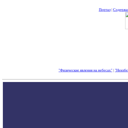
Портал
|
Содержа
"Физические явления на небесах"
|
"Неизбе