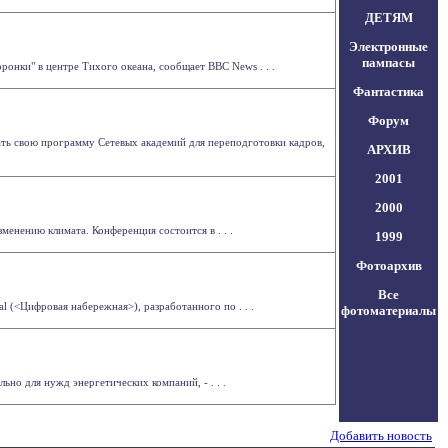
ДЕТЯМ
Электронные
пампасы
ронки" в центре Тихого океана, сообщает BBC News . . .
Фантастика
Форум
овать свою программу Сетевых академий для переподготовки кадров,
АРХИВ
2001
2000
енению климата. Конференция состоится в . . .
1999
Фотоархив
Все
l (<Цифровая набережная>), разработанного по . . .
фотоматериалы
но для нужд энергетических компаний, - . . .
Добавить новость