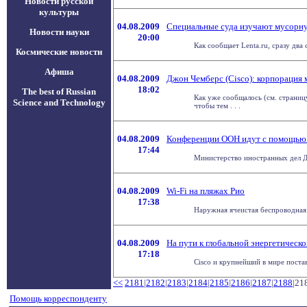
Новости русской
культуры
04.08.2009
Специальные суда изучают мусорну
Новости науки
20:00
Как сообщает Lenta.ru, сразу два
Космические новости
Афиша
04.08.2009
Джон Чемберс (Cisco): корпорация 
18:02
The best of Russian
Как уже сообщалось (см. страницу
Science and Technology
чтобы тем . . .
04.08.2009
Конференции ООН идут с помощью 
17:44
Министерство иностранных дел Да
04.08.2009
Wi-Fi на пляжах Рио
17:38
Наружная ячеистая беспроводная 
04.08.2009
На пути к глобальной энергетическо
17:18
Cisco и крупнейший в мире поста
<<
2181
|
2182
|
2183
|
2184
|
2185
|
2186
|
2187
|
2188
|21
Помощь корреспонденту