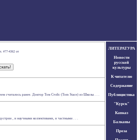
ЛИТЕРАТУРА
л. #77-4362 от
Новости
русской
культуры
К читателю
Содержание
Публицистика
м считалось ранее. Доктор Том Стэйс (Tom Stace) из Школы . . .
"Курск"
Кавказ
трии , и научными коллективами, и частными . . .
Балканы
Проза
Поэзия