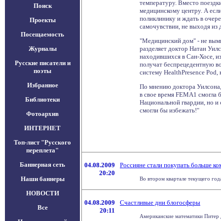
температуру. Вместо поездк
Поиск
медицинскому центру. А если
поликлинику и ждать в очер
Проекты
самочувствии, не выходя из 
Посещаемость
"Медицинский дом" - не вымы
Журналы
разделяет доктор Натан Уилс
находившихся в Сан-Хосе, из 
Русские писатели и
получат беспрецедентную во
поэты
систему HealthPresence Pod,
Избранное
По мнению доктора Уилсона, 
в свое время FEMA1 смогла 
Библиотеки
Национальной гвардии, но и 
смогли бы избежать!"
Фотоархив
ИНТЕРНЕТ
Топ-лист "Русского
переплета"
Баннерная сеть
04.08.2009
Россияне стали покупать больше к
20:20
Наши баннеры
Во втором квартале текущего года
НОВОСТИ
04.08.2009
Счастливые дни блогосферы
Все
20:11
Американские математики Питер До