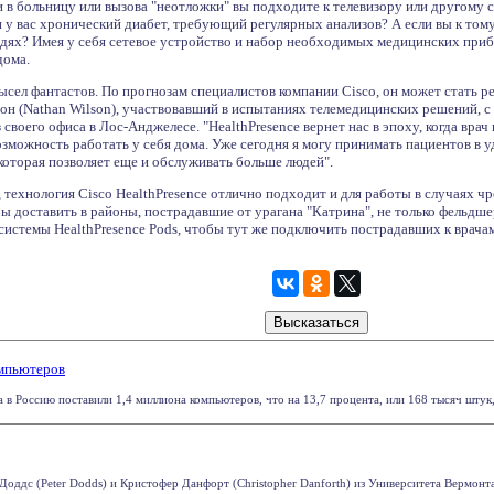
и в больницу или вызова "неотложки" вы подходите к телевизору или другому 
 у вас хронический диабет, требующий регулярных анализов? А если вы к тому 
едях? Имея у себя сетевое устройство и набор необходимых медицинских приб
дома.
сел фантастов. По прогнозам специалистов компании Cisco, он может стать ре
он (Nathan Wilson), участвовавший в испытаниях телемедицинских решений, с
своего офиса в Лос-Анджелесе. "HealthPresence вернет нас в эпоху, когда врач
зможность работать у себя дома. Уже сегодня я могу принимать пациентов в 
 которая позволяет еще и обслуживать больше людей".
технология Cisco HealthPresence отлично подходит и для работы в случаях ч
бы доставить в районы, пострадавшие от урагана "Катрина", не только фельдш
системы HealthPresence Pods, чтобы тут же подключить пострадавших к врача
омпьютеров
 в Россию поставили 1,4 миллиона компьютеров, что на 13,7 процента, или 168 тысяч штук, 
ддс (Peter Dodds) и Кристофер Данфорт (Christopher Danforth) из Университета Вермонта п