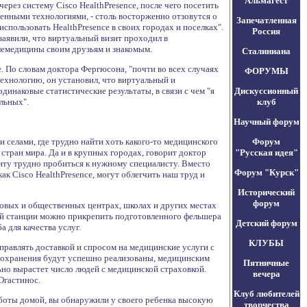
Альмагест
через систему Cisco HealthPresence, после чего посетить
еменными технологиями, - столь восторженно отзовутся о
Запечатленная
использовать HealthPresence в своих городах и поселках".
Россия
заявили, что виртуальный визит проходил в
лемедицины своим друзьям и знакомым.
Сталиниана
e. По словам доктора Фергюсона, "почти во всех случаях
ФОРУМЫ
технологию, он установил, что виртуальный и
инаковые статистические результаты, в связи с чем "я
Дискуссионный
льных".
клуб
Научный форум
селами, где трудно найти хоть какого-то медицинского
Форум
 стран мира. Да и в крупных городах, говорит доктор
"Русская идея"
нту трудно пробиться к нужному специалисту. Вместо
Форум "Курск"
как Cisco HealthPresence, могут облегчить наш труд и
Исторический
форум
говых и общественных центрах, школах и других местах
дой станции можно прикрепить подготовленного фельшера
Детский форум
 для качества услуг.
КЛУБЫ
правлять доставкой и спросом на медицинские услуги с
оохранения будут успешно реализованы, медицинским
Пятничные
ьно вырастет число людей с медицинской страховкой.
вечера
Огастинос.
Клуб любителей
аботы домой, вы обнаружили у своего ребенка высокую
творчества