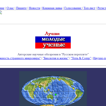
ние
|
О нас
|
Пишите
|
Новости
|
Книжная лавка
|
Голосование
|
Топ-лист
|
Регис
Авторские научные обозрения в "Русском переплете"
жность странного микромира"
|
"Биология и жизнь"
|
"Terra & Comp"
|
Научно-п
Семинары - Конференции - Симпозиумы - Конкурсы