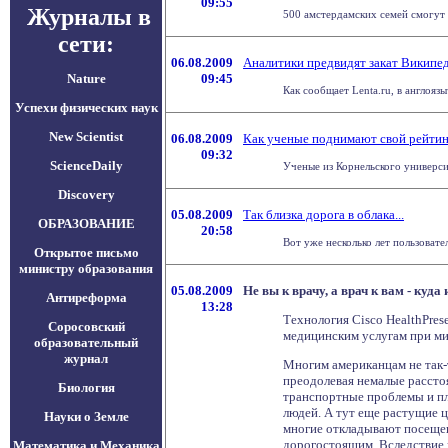
09:55
Журналы в
500 амстердамских семей смогут 
сети:
06.08.2009
Аналитики предвидят закат Википе
Nature
09:45
Как сообщает Lenta.ru, в англоя
Успехи физических наук
New Scientist
06.08.2009
Как ученые поднимают свой рейтин
09:32
ScienceDaily
Ученые из Корнельского университ
Discovery
05.08.2009
Так близка дорога в облака...
ОБРАЗОВАНИЕ
20:58
Вот уже несколько лет пользоват
Открытое письмо
министру образования
05.08.2009
Не вы к врачу, а врач к вам - куда
Антиреформа
13:28
Технология Cisco HealthPre
Соросовский
медицинским услугам при м
образовательный
журнал
Многим американцам не так-т
преодолевая немалые рассто
Биология
транспортные проблемы и пл
людей. А тут еще растущие 
Науки о Земле
многие откладывают посещен
дорогостоящим. Вследствие 
Математика и Механика