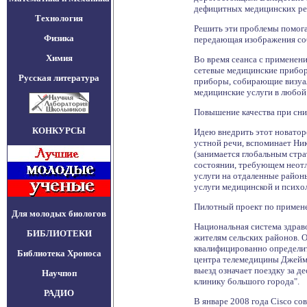
дефицитных медицинских рес
Технология
Решить эти проблемы помогае
Физика
передающая изображения соб
Химия
Во время сеанса с применен
сетевые медицинские приборы
Русская литература
приборы, собирающие визуал
медицинские услуги в любой
Повышение качества при сн
КОНКУРСЫ
Идею внедрить этот новаторс
устной речи, вспоминает Ни
(занимается глобальным стра
состоянии, требующем неотло
услуги на отдаленные район
услуги медицинской и психол
Пилотный проект по примене
Для молодых биологов
Национальная система здрав
БИБЛИОТЕКИ
жителям сельских районов. О
квалифицированно определить
Библиотека Хроноса
центра телемедицины Джеймс 
выезд означает поездку за 
Научпоп
клинику большого города".
РАДИО
В январе 2008 года Cisco с