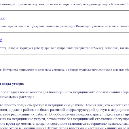
снизить расходы на оплату электричества и сократить выбросы углеводородов Компании Cis
дии
зычной версии самой популярной онлайн-энциклопедии Википедии уменьшилось число новых з
г
ета, который курирует работу архива электронных препринтов arXiv.org, выяснили, как иссл
ели Интернета привыкают, и довольно успешно, к общедоступным вычислениям в сетевых обла
 и когда угодно
sence создает возможности для полноценного медицинского обслуживания в уд
инимальных расходах
о просто получить доступ к медицинским услугам. Тем из них, кто живет в сел
яния, и даже в районах с более развитой инфраструктурой доступ к медици
отное расписание их работы. В любом случае поездка к врачу представляет 
цены на медицинские услуги, оставившие без медицинской страховки и регуляр
ие врача до момента, когда их состояние становится совершенно невыносимым,
всего этого в Соединенных Штатах перед властями и частными клиниками во в