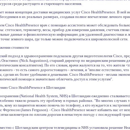
урсов среди растущего и стареющего населения.
т новая концепция доставки медицинских услуг Cisco HealthPresence. В ней ис
еседников в их реальных размерах, создавая полное впечатление личного прис
ием Cisco HealthPresence врач с помощью ассистента может обследовать боль
: стетоскоп, термометр, весы, прибор для измерения давления, счетчик глюко
ьные данные и физиологическую информацию для удаленной диагностики и лече
 точке земного шара, где только можно подключиться к широкополосной сети.
ижении стоимости
кий подход в здравоохранении подсказала другая видеотехнология Cisco, пре
к Огастинос (Nick Augustinos), старший директор по медицинским решениям дл
тегическим консалтингом). По его словам, врачи жалуются на то, что жители 
жного - то есть самого дорогостоящего - лечения, и "вполне естественно, что 
ы, сделав их более удобными и дешевыми. Cisco HealthPresence - весьма эко
огической помощи и значительно облегчить доступ к этим услугам".
нию Cisco HealthPresence в Шотландии
оохранения (National Health System, NHS) в Шотландии ежедневно сталкивае
собенно тяжело решать эту проблему в горных районах. "Во многих случаях та
, кому из пациентов можно помочь по телефону, а кто нуждается к экстренно
Фергюсон (James Ferguson). - Cisco HealthPresence может избавить нас от нен
десятки километров по плохим дорогам в ненастную погоду с последующей тра
овместно с Шотландским центром телемедицины и NHS установила решение Hea