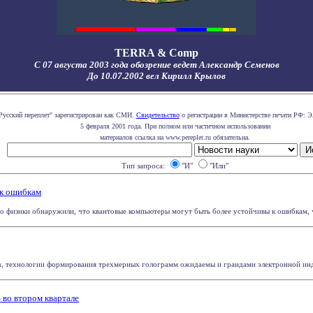
TERRA & Comp
С 07 августа 2003 года обозрение ведет Александр Семенов
До 10.07.2002 вел Кирилл Крылов
Русский переплет" зарегистрирован как СМИ.
Свидетельство
о регистрации в Министерстве печати РФ: Э
5 февраля 2001 года. При полном или частичном использовании
материалов ссылка на www.pereplet.ru обязательна.
Тип запроса:
"И"
"Или"
к ошибкам
о физики обнаружили, что квантовые компьютеры могут быть более устойчивы к ошибкам, че
, технологии формирования трехмерных голограмм ожидаемы и грандами электронной индус
 во втором квартале