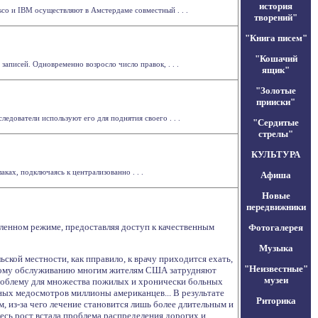
история
co и IBM осуществляют в Амстердаме совместный . . .
творений"
"Книга писем"
"Кошачий
аписей. Одновременно возросло число правок, . . .
ящик"
"Золотые
прииски"
едователи используют его для поднятия своего . . .
"Сердитые
стрелы"
КУЛЬТУРА
ках, подключаясь к централизованно . . .
Афиша
Новые
передвижники
аленном режиме, предоставляя доступ к качественным
Фотогалерея
Музыка
ьской местности, как пправило, к врачу приходится ехать,
"Неизвестные"
нскому обслуживанию многим жителям США затрудняют
музеи
проблему для множества пожилых и хронически больных
ных медосмотров миллионы американцев... В результате
Риторика
 из-за чего лечение становится лишь более длительным и
есь рост встала проблема распределения дорогих и