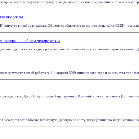
тором квартале текущего года вырос на десять процентов по сравнению с показателем перво
тят вполсилы
 запустят в ноябре вполсилы. Об этом сообщается в пресс-релизе на сайте CERN - организац
мпьютеров - на благо человечества
фицит идей, а нехватку ресурсов: мощностей имеющихся у них компьютеров не хватает. Для 
вала результаты своей работы за 4-й квартал 2009 финансового года и за весь этот год (заве
оло года назад Джон Стоун, главный программист Иллинойского университета (University of I
я Cisco проведет в Москве юбилейную, десятую по счету, конференцию по информационным 