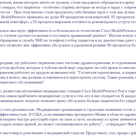
иентам, жизни которых ничто не грозило, стали предлагать обращаться к врачу 
не ожидал, что пациенты - особенно старики, которые не всегда в ладах с совр
гюсон. - При этом многие стали предлагать собственные идеи о том, как лучше 
 HealthPresence пришлись по душе 99 процентам пользователей. 95 процентов 
ьной атмосфере, а 93 процента выразили готовность рекомендовать услуги те
казало высокую эффективность и безопасность технологии Cisco HealthPresenc
ь степень срочности вызова и поставить правильный диагноз". Изучая новую 
ращении в службу NHS по телефону) отбор пациетов и их диагностика дают од
sence позволит мне эффективно обслужить в удаленном режиме 90 процентов бо
родами, где работают первоклассные системы здравоохранения, и отдаленными 
густок проблем, которые в той или иной мере ощущают на себе врачи из многих
ранения работает на пределе возможностей: "Госпитали переполнены, и пацие
елка в колесе, мы должны остановиться и перестроить систему. Такие решения, 
дицинского обслуживания".
о, разместив автономные медицинские станции Cisco HealthPresence Pod в тор
тем самым приблизить медицинские услуги к тем, кто в них нуждается. К каж
 минимальных затратах поможет врачу обслужить больше пациентов без ущерба
о стать реальностью. Медицинские организации и страховые компании хотят у
ффективностью. В США, если инициативы президента Обамы в области здрав
етворять быстро растущий спрос на свои услуги, поскольку в стране значител
создать новых врачей, но может оптимизировать их работу", - утверждает Ник 
ает настоящую революцию в медицинской отрасли. Представьте, что, придя с р