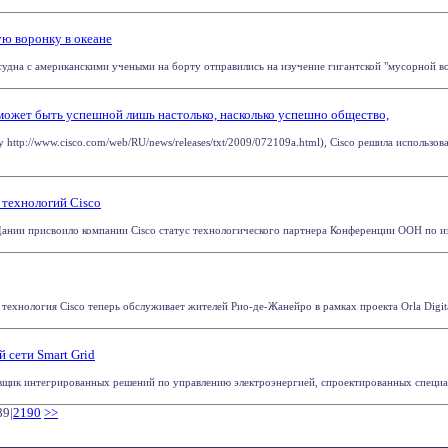
ю воронку в океане
 судна с американскими учеными на борту отправились на изучение гигантской "мусорной во
может быть успешной лишь настолько, насколько успешно общество,
 http://www.cisco.com/web/RU/news/releases/txt/2009/072109a.html), Cisco решила использ
технологий Cisco
нии присвоило компании Cisco статус технологического партнера Конференции ООН по изм
технология Cisco теперь обслуживает жителей Рио-де-Жанейро в рамках проекта Orla Digita
й сети Smart Grid
вщик интегрированных решений по управлению электроэнергией, спроектированных специаль
89|
2190
>>