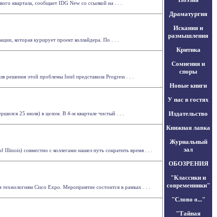
го квартала, сообщает IDG New со ссылкой на . . .
Драматургия
Искания и
размышления
ии, которая курирует проект коллайдера. По . . .
Критика
Сомнения и
споры
решения этой проблемы Intel представила Progress . . .
Новые книги
У нас в гостях
Издательство
ршился 25 июля) в целом. В 4-м квартале чистый . . .
Книжная лавка
Журнальный
зал
llinois) совместно с коллегами нашел путь сократить время . . .
ОБОЗРЕНИЯ
"Классики и
современники"
технологиям Cisco Expo. Мероприятие состоится в рамках . . .
"Слово о..."
"Тайная