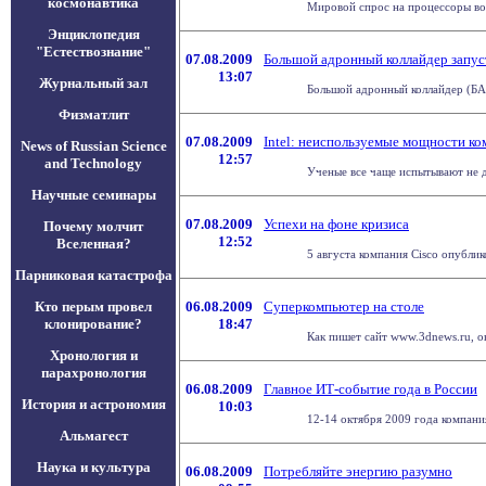
космонавтика
Мировой спрос на процессоры во в
Энциклопедия
"Естествознание"
07.08.2009
Большой адронный коллайдер запус
13:07
Журнальный зал
Большой адронный коллайдер (БАК)
Физматлит
07.08.2009
Intel: неиспользуемые мощности ко
News of Russian Science
12:57
and Technology
Ученые все чаще испытывают не де
Научные семинары
07.08.2009
Успехи на фоне кризиса
Почему молчит
12:52
Вселенная?
5 августа компания Cisco опублико
Парниковая катастрофа
Кто перым провел
06.08.2009
Суперкомпьютер на столе
клонирование?
18:47
Как пишет сайт www.3dnews.ru, ок
Хронология и
парахронология
06.08.2009
Главное ИТ-событие года в России
История и астрономия
10:03
12-14 октября 2009 года компани
Альмагест
Наука и культура
06.08.2009
Потребляйте энергию разумно