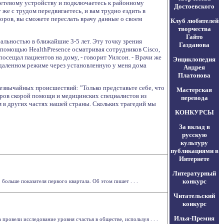
сетевому устройству и подключаетесь к районному
Достоевского
же с трудом передвигаетесь, и вам трудно ездить в
оров, вы сможете переслать врачу данные о своем
Клуб любителей
творчества
Гайто
альностью в ближайшие 3-5 лет. Эту точку зрения
Газданова
 помощью HealthPresence осматривая сотрудников Cisco,
 посещал пациентов на дому, - говорит Уилсон. - Врачи же
Энциклопедия
удаленном режиме через установленную у меня дома
Андрея
Платонова
резвычайных происшествий: "Только представьте себе, что
Мастерская
еров скорой помощи и медицинских специалистов из
перевода
м в других частях нашей страны. Скольких трагедий мы
КОНКУРСЫ
За вклад в
русскую
культуру
публикациями в
Интернете
Литературный
конкурс
больше показателя первого квартала. Об этом пишет . . .
Читательский
конкурс
Илья-Премия
ровели исследование уровня счастья в обществе, используя . . .