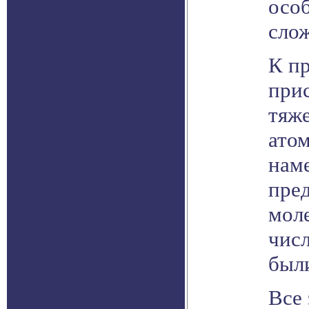
особ
сло
К пр
при
тяж
атом
наме
пре
моле
числ
был
Все