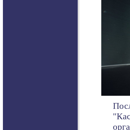
Пос
"Ка
орг