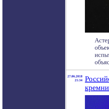
Асте
объе
испы
объяс
27.06.2018
Россий
21:34
кремни