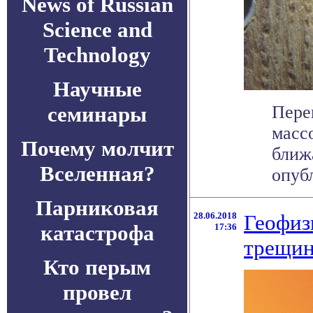
News of Russian
Science and
Technology
Научные
семинары
Пере
масс
Почему молчит
ближ
Вселенная?
опубл
Парниковая
28.06.2018
Геофиз
катастрофа
17:36
трещин
Кто перым
провел