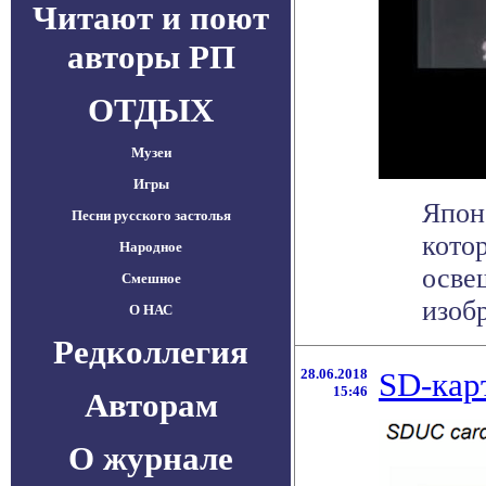
Читают и поют
авторы РП
ОТДЫХ
Музеи
Игры
Япон
Песни русского застолья
кото
Народное
осве
Смешное
изобр
О НАС
Редколлегия
28.06.2018
SD-кар
15:46
Авторам
О журнале