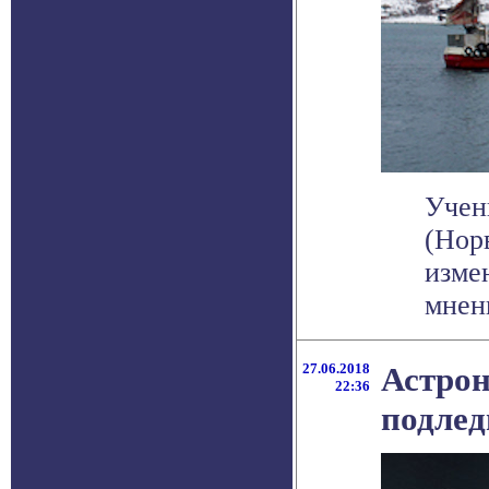
Учен
(Нор
изме
мнени
27.06.2018
Астро
22:36
подлед