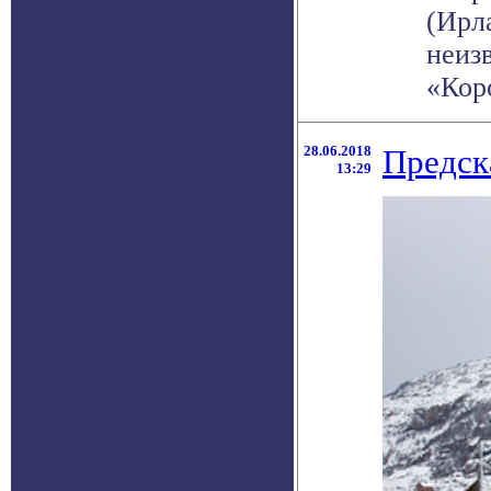
(Ирл
неиз
«Коро
28.06.2018
Предск
13:29