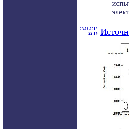
испы
элект
23.06.2018
Источн
22:14