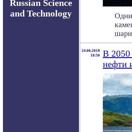
Russian Science
and Technology
Одни
каме
шарик
24.06.2018
В 2050
18:50
нефти и