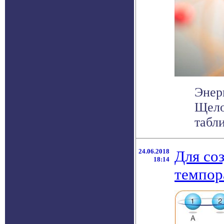
Энер
Щело
табли
24.06.2018
Для со
18:14
темпор