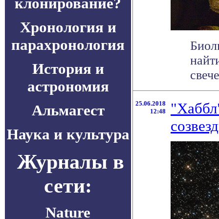
клонирование?
Хронология и
парахронология
Биол
найт
История и
свече
астрономия
25.06.2018
"Хаббл
Альмагест
12:48
созвез
Наука и культура
Журналы в
сети:
Nature