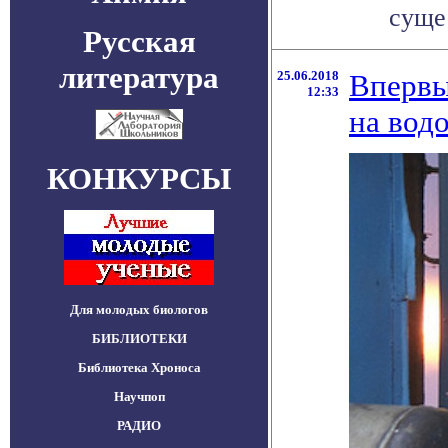
сущес
Русская
литература
25.06.2018
Впервы
12:33
на вод
КОНКУРСЫ
Для молодых биологов
БИБЛИОТЕКИ
Библиотека Хроноса
Научпоп
РАДИО