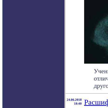
Учен
отли
друго
24.06.2018
Расшиф
18:40