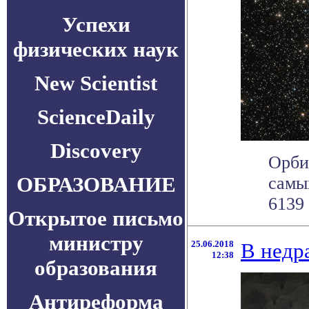
Успехи
физических наук
New Scientist
ScienceDaily
Discovery
Орби
ОБРАЗОВАНИЕ
самы
6139 
Открытое письмо
министру
25.06.2018
В недр
12:38
образования
Антиреформа