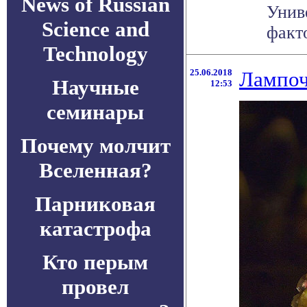
News of Russian
Унив
Science and
факт
Technology
25.06.2018
Лампоч
Научные
12:53
семинары
Почему молчит
Вселенная?
Парниковая
катастрофа
Кто перым
провел