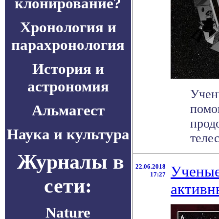
клонирование?
Хронология и
парахронология
История и
астрономия
Учен
Альмагест
помо
прод
Наука и культура
телес
Журналы в
22.06.2018
Ученые
17:27
сети:
активн
Nature