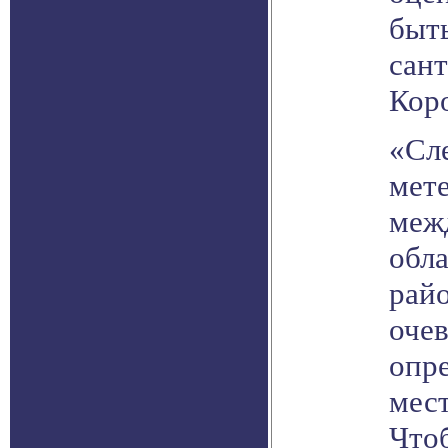
быть
сан
Кор
«Сле
мет
межд
обла
рай
оче
опре
мест
Чтоб