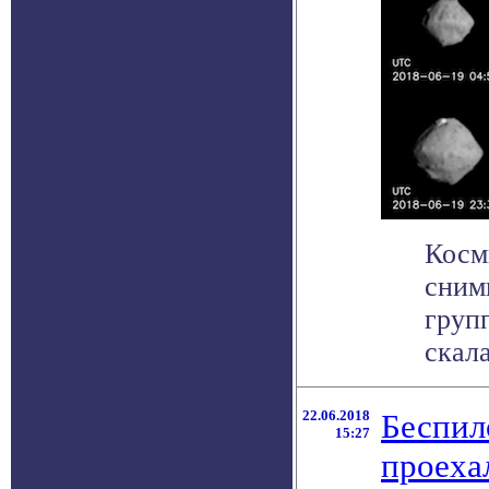
Косм
сним
груп
скала
22.06.2018
Беспил
15:27
проеха