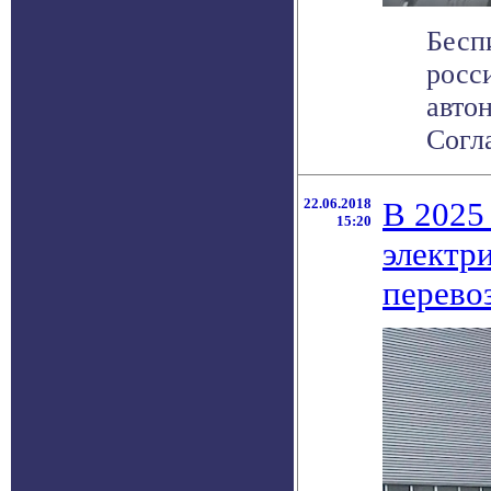
Бесп
росс
авто
Согл
22.06.2018
В 2025
15:20
электр
перево