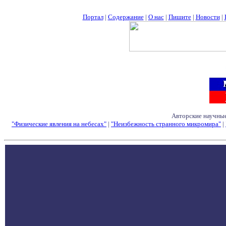
Портал
|
Содержание
|
О нас
|
Пишите
|
Новости
|
Авторские научные
"Физические явления на небесах"
|
"Неизбежность странного микромира"
|
Семинары - Конфе