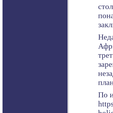
стол
пон
закл
Нед
Афр
трет
зар
неза
план
По 
http
boli