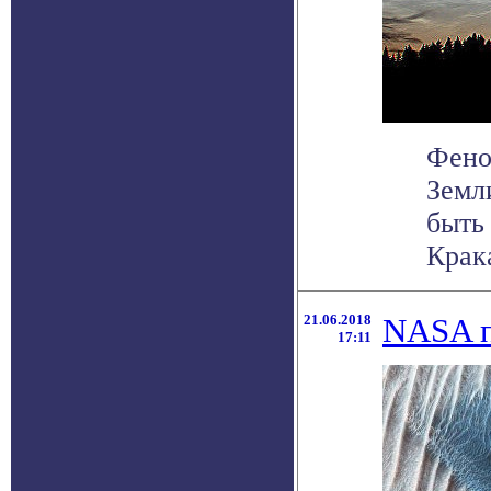
Фено
Земл
быть
Крака
21.06.2018
NASA п
17:11