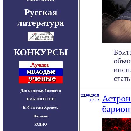
Русская
литература
КОНКУРСЫ
Брит
объя
иноп
стать
Для молодых биологов
22.06.2018
Астрон
БИБЛИОТЕКИ
17:12
барион
Библиотека Хроноса
Научпоп
РАДИО