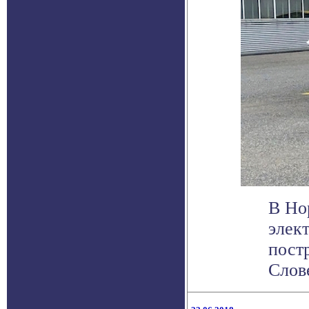
В Но
элект
постр
Слове