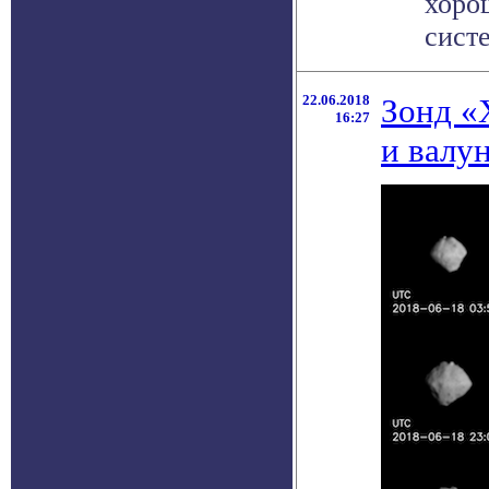
хоро
систе
22.06.2018
Зонд «
16:27
и валу