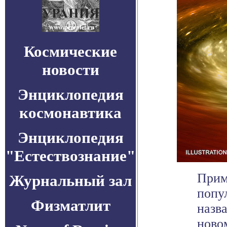
Космические
новости
Энциклопедия
космонавтика
Энциклопедия
"Естествознание"
Прим
Журнальный зал
попу
Физматлит
назв
новом