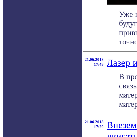
Уже 
буду
прив
точно
21.06.2018
Лазер 
17:49
В пр
связ
мате
матер
21.06.2018
Внезем
17:20
двигат