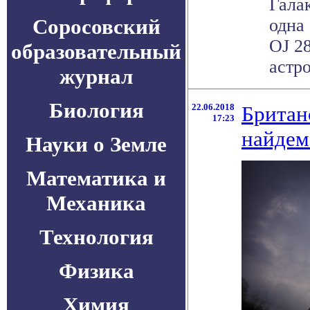
Гала
Соросовский
одна
OJ 2
образовательный
астро
журнал
Биология
22.06.2018
Британ
17:23
найдем
Науки о Земле
Математика и
Механика
Технология
Физика
Химия