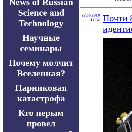
News of Russian
Science and
22.06.2018
Почти 
17:32
Technology
иденти
Научные
семинары
Почему молчит
Вселенная?
Парниковая
катастрофа
Кто перым
провел