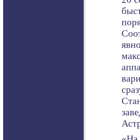
быс
поря
Соот
явно
мак
аппа
вар
сра
Ста
зав
Аст
«На