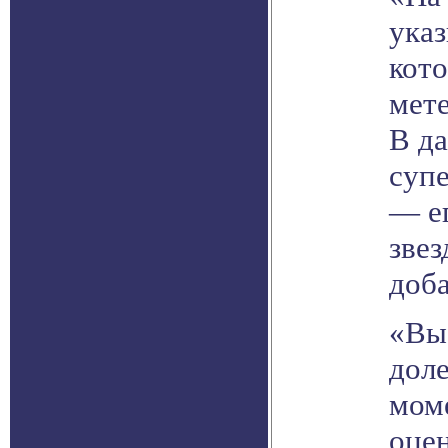
ука
кото
мете
В д
супе
— ег
звез
доб
«Выс
доле
моме
оце