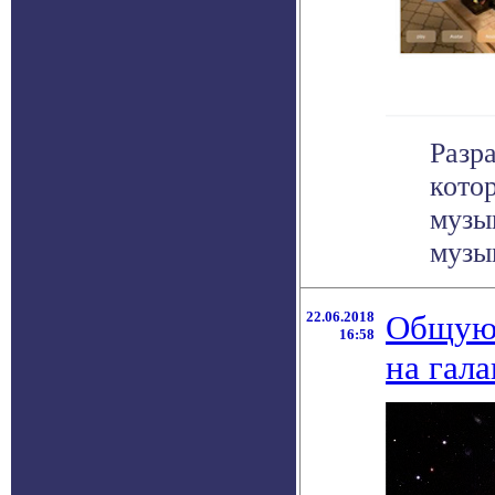
Разр
кото
музы
музы
22.06.2018
Общую 
16:58
на гал