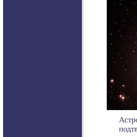
Астр
подт