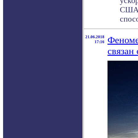
уско
США,
спосо
21.06.2018
Феноме
17:16
связан