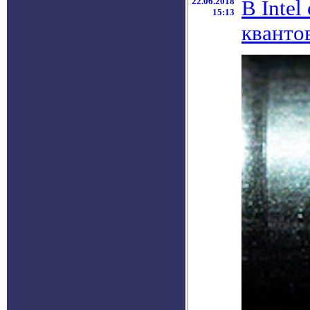
22.06.2018
В Inte
15:13
кванто