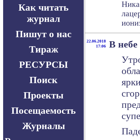
Ника
Как читать
лаце
журнал
иониз
Пишут о нас
22.06.2018
В небе
Тираж
17:06
Утр
РЕСУРСЫ
обл
Поиск
ярки
сго
Проекты
пред
Посещаемость
суп
Журналы
Пад