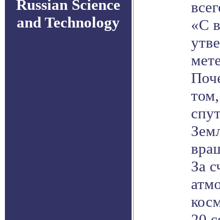
Russian Science
всег
and Technology
«С 
утв
мете
Поч
том
спу
Земл
вращ
За с
атм
косм
20 с