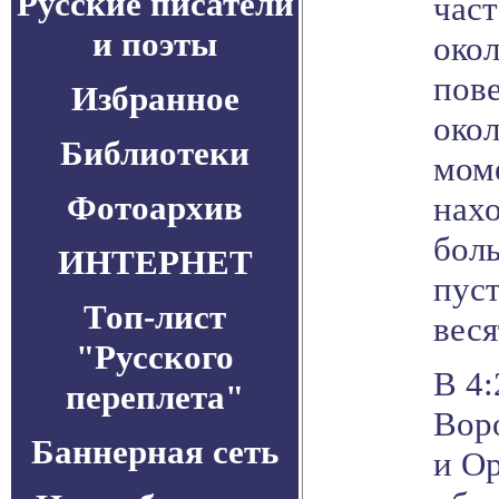
Русские писатели
част
и поэты
окол
пове
Избранное
окол
Библиотеки
мом
Фотоархив
нах
бол
ИНТЕРНЕТ
пус
Топ-лист
веся
"Русского
В 4:
переплета"
Вор
Баннерная сеть
и О