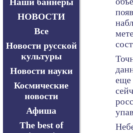
объе
Наши баннеры
поя
НОВОСТИ
наб
Все
мете
сост
Новости русской
культуры
Точн
дан
Новости науки
еще 
Космические
сейч
новости
росс
Афиша
упав
The best of
Небе