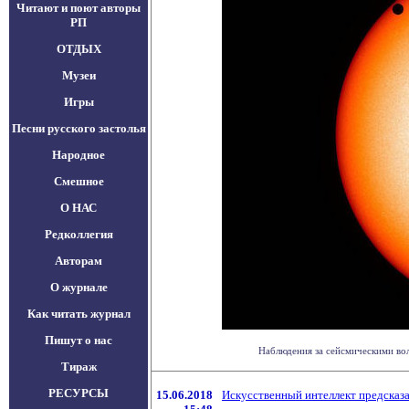
Читают и поют авторы
РП
ОТДЫХ
Музеи
Игры
Песни русского застолья
Народное
Смешное
О НАС
Редколлегия
Авторам
О журнале
Как читать журнал
Пишут о нас
Наблюдения за сейсмическими вол
Тираж
РЕСУРСЫ
15.06.2018
Искусственный интеллект предсказ