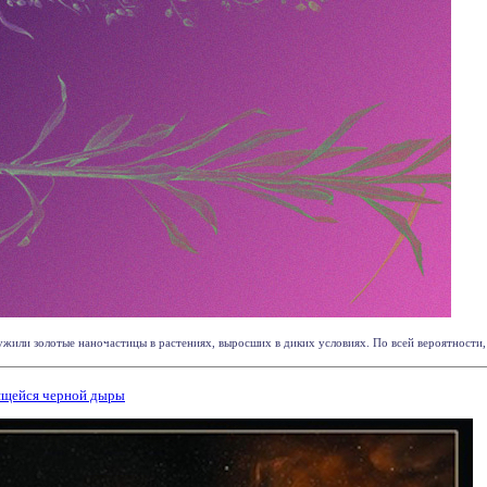
жили золотые наночастицы в растениях, выросших в диких условиях. По всей вероятности, 
ящейся черной дыры