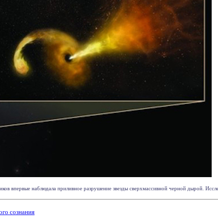
ов впервые наблюдала приливное разрушение звезды сверхмассивной черной дырой. Исслед
ого сознания