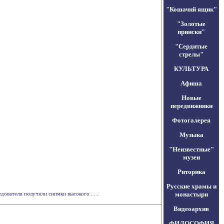
"Кошачий ящик"
"Золотые
прииски"
"Сердитые
стрелы"
КУЛЬТУРА
Афиша
Новые
передвижники
Фотогалерея
Музыка
"Неизвестные"
музеи
Риторика
Русские храмы и
ователи получили снимки высокого . . .
монастыри
Видеоархив
ФИЛОСОФИЯ