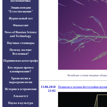
космонавтика
Энциклопедия
"Естествознание"
Журнальный зал
Физматлит
News of Russian Science
and Technology
Научные семинары
Почему молчит
Вселенная?
Парниковая катастрофа
Кто перым провел
клонирование?
Китайские ученые впервые обнару
Хронология и
парахронология
15.06.2018
Появилась первая фотография корм
История и астрономия
22:02
Альмагест
Наука и культура