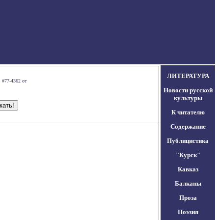
ЛИТЕРАТУРА
 #77-4362 от
Новости русской
культуры
К читателю
Содержание
Публицистика
"Курск"
Кавказ
Балканы
Проза
Поэзия