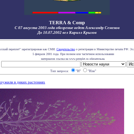
TERRA & Comp
С 07 августа 2003 года обозрение ведет Александр Семенов
До 10.07.2002 вел Кирилл Крылов
усский переплет" зарегистрирован как СМИ.
Свидетельство
о регистрации в Министерстве печати РФ: Эл.
5 февраля 2001 года. При полном или частичном использовании
материалов ссылка на www.pereplet.ru обязательна.
Тип запроса:
"И"
"Или"
ружили в диких растениях