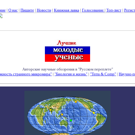
ние
|
О нас
|
Пишите
|
Новости
|
Книжная лавка
|
Голосование
|
Топ-лист
|
Регис
Авторские научные обозрения в "Русском переплете"
жность странного микромира"
|
"Биология и жизнь"
|
"Terra & Comp"
|
Научно-п
Семинары - Конференции - Симпозиумы - Конкурсы