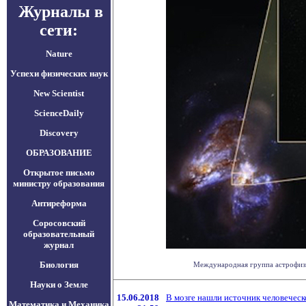
Журналы в
сети:
Nature
Успехи физических наук
New Scientist
ScienceDaily
Discovery
ОБРАЗОВАНИЕ
Открытое письмо
министру образования
Антиреформа
Соросовский
образовательный
журнал
Биология
Международная группа астрофизик
Науки о Земле
15.06.2018
В мозге нашли источник человеческ
Математика и Механика