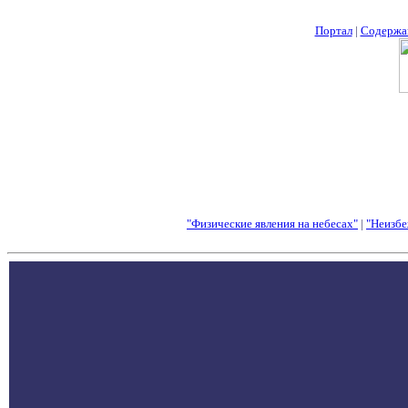
Портал
|
Содержа
"Физические явления на небесах"
|
"Неизбе