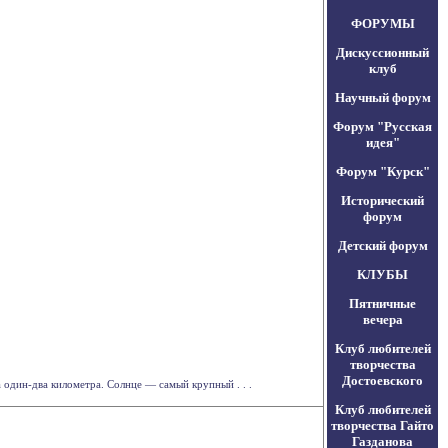
ФОРУМЫ
Дискуссионный
клуб
Научный форум
Форум "Русская
идея"
Форум "Курск"
Исторический
форум
Детский форум
КЛУБЫ
Пятничные
вечера
Клуб любителей
творчества
Достоевского
 один-два километра. Солнце — самый крупный . . .
Клуб любителей
творчества Гайто
Газданова