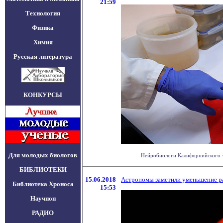
21:59
Технология
Физика
Химия
Русская литература
КОНКУРСЫ
Для молодых биологов
Нейробиологи Калифорнийского те
БИБЛИОТЕКИ
15.06.2018
Астрономы заметили уменьшение ра
Библиотека Хроноса
15:53
Научпоп
РАДИО