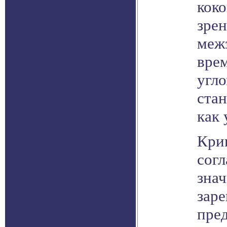
коко
зрен
межз
вре
угло
стан
как 
Крив
сог
знач
зар
пре