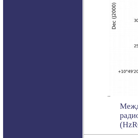
Межд
ради
(HzR