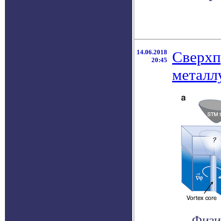
14.06.2018
Сверхп
20:45
металл
Физи