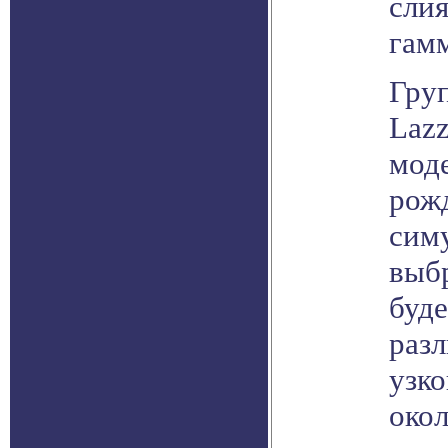
сли
гам
Гру
Lazz
моде
рож
симу
выб
буде
раз
узко
око