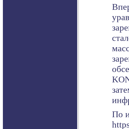
Впе
ура
заре
стал
мас
заре
обсе
KON
зате
инф
По 
http