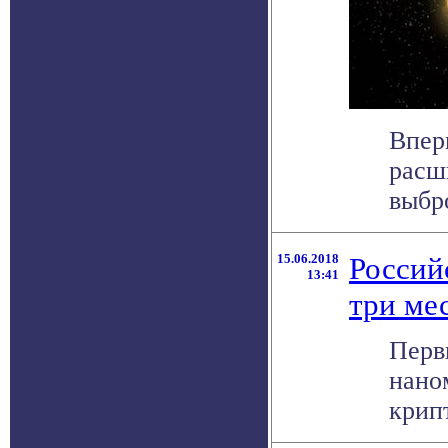
Впер
расш
выбр
15.06.2018
Россий
13:41
три ме
Перв
нано
крипт