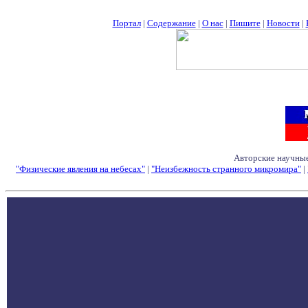
Портал
|
Содержание
|
О нас
|
Пишите
|
Новости
|
Авторские научные
"Физические явления на небесах"
|
"Неизбежность странного микромира"
|
Семинары - Конфе