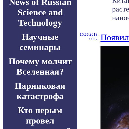
Кита
News of Russian
раст
Science and
нано
Technology
Научные
15.06.2018
Появил
22:02
семинары
Почему молчит
Вселенная?
Парниковая
катастрофа
Кто перым
провел