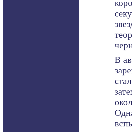
коро
секу
звез
теор
чер
В ав
заре
ста
зат
окол
Одн
вспы