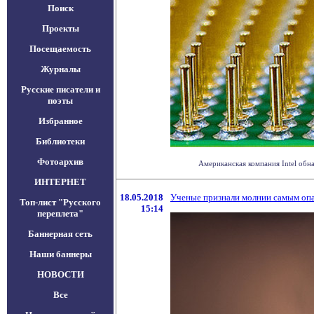
Поиск
Проекты
Посещаемость
Журналы
Русские писатели и
поэты
Избранное
Библиотеки
Фотоархив
Американская компания Intel обн
ИНТЕРНЕТ
18.05.2018
Ученые признали молнии самым оп
Топ-лист "Русского
15:14
переплета"
Баннерная сеть
Наши баннеры
НОВОСТИ
Все