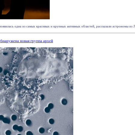
появилась одна из самых красивых и крупных активных областей, рассказали астрономы из Л
обнаружена новая группа архей