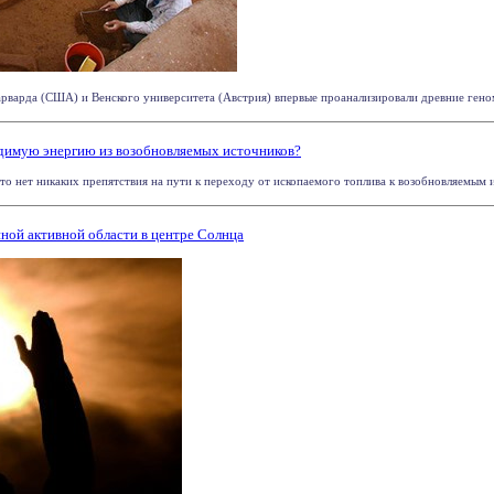
варда (США) и Венского университета (Австрия) впервые проанализировали древние геномы 
димую энергию из возобновляемых источников?
то нет никаких препятствия на пути к переходу от ископаемого топлива к возобновляемым ис
ой активной области в центре Солнца