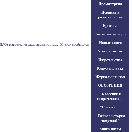
Драматургия
Искания и
размышления
Критика
Сомнения и споры
Новые книги
я НАСА в апреле, передала первый снимок. Об этом сообщается
У нас в гостях
Издательство
Книжная лавка
Журнальный зал
ОБОЗРЕНИЯ
"Классики и
современники"
"Слово о..."
"Тайная история
творений"
"Книга писем"