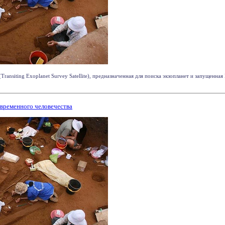
ransiting Exoplanet Survey Satellite), предназначенная для поиска экзопланет и запущенна
временного человечества