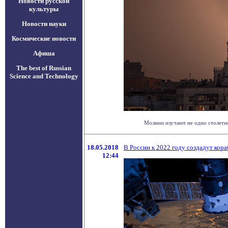
Новости русской
культуры
Новости науки
Космические новости
Афиша
The best of Russian
Science and Technology
Молнии изучают не одно столетие,
18.05.2018
В России к 2022 году создадут кор
12:44