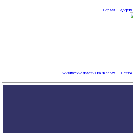
Портал
|
Содержа
"Физические явления на небесах"
|
"Неизбе