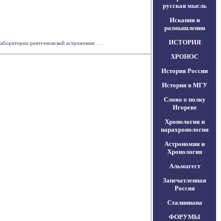
русская мысль
Искания и
размышления
ИСТОРИЯ
аборатории рентгеновской астрономии . . .
ХРОНОС
История России
История в МГУ
Слово о полку
Игореве
Хронология и
парахронология
Астрономия и
Хронология
Альмагест
Запечатленная
Россия
Сталиниана
ФОРУМЫ