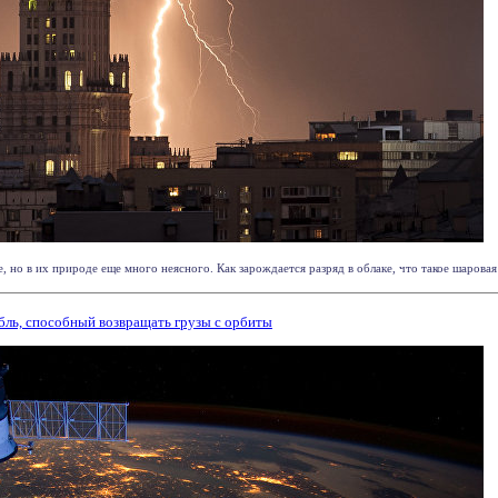
 но в их природе еще много неясного. Как зарождается разряд в облаке, что такое шаровая 
абль, способный возвращать грузы с орбиты