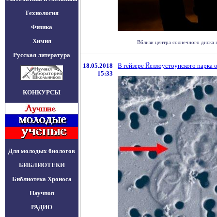
Технология
Физика
Химия
Вблизи центра солнечного диска 
Русская литература
18.05.2018
В гейзере Йеллоустоунского парка 
15:33
КОНКУРСЫ
Для молодых биологов
БИБЛИОТЕКИ
Библиотека Хроноса
Научпоп
РАДИО