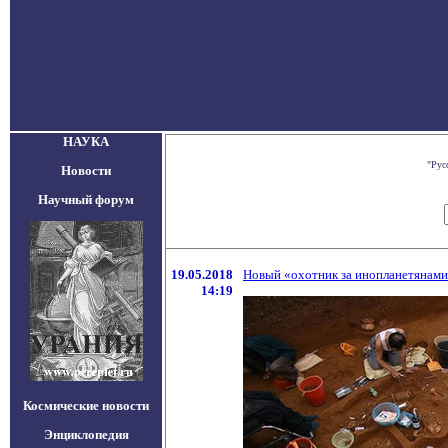
НАУКА
"Рус
Новости
Научный форум
19.05.2018
Новый «охотник за инопланетянами
14:19
Космические новости
Энциклопедия