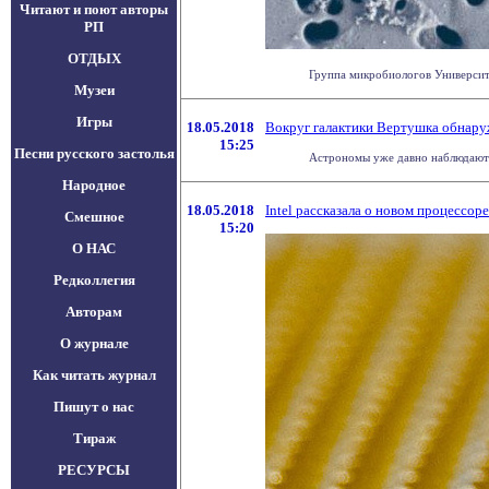
Читают и поют авторы
РП
ОТДЫХ
Группа микробиологов Университе
Музеи
Игры
18.05.2018
Вокруг галактики Вертушка обнару
15:25
Песни русского застолья
Астрономы уже давно наблюдают га
Народное
18.05.2018
Intel рассказала о новом процессор
Смешное
15:20
О НАС
Редколлегия
Авторам
О журнале
Как читать журнал
Пишут о нас
Тираж
РЕСУРСЫ