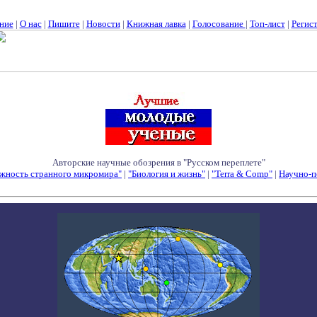
ние
|
О нас
|
Пишите
|
Новости
|
Книжная лавка
|
Голосование
|
Топ-лист
|
Регис
Авторские научные обозрения в "Русском переплете"
жность странного микромира"
|
"Биология и жизнь"
|
"Terra & Comp"
|
Научно-п
Семинары - Конференции - Симпозиумы - Конкурсы