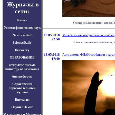
Журналы в
сети:
Nature
Ученые из Медицинской школы Гар
Успехи физических наук
New Scientist
18.05.2018
Можем ли мы получать всю необхо
22:50
ScienceDaily
Новое исследование показывает, ч
Discovery
18.05.2018
Астрономы ФИАН сообщили о крупн
ОБРАЗОВАНИЕ
17:40
Открытое письмо
министру образования
Антиреформа
Соросовский
образовательный
журнал
Биология
Науки о Земле
Математика и Механика