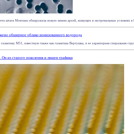
та штата Монтана обнаружила новую линию архей, живущих в экстремальных условиях в Йе
жено обширное облако ионизованного водорода
лактику М51, известную также как галактика Вертушка, и ее характерная спиральная структ
е. Он из старого поколения и лишен графики