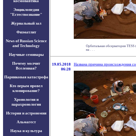
космонавтика
Энциклопедия
"Естествознание"
Журнальный зал
Физматлит
News of Russian Science
and Technology
Орбитальная обсерватория TESS (T
на . . .
Научные семинары
Почему молчит
19.05.2018
Названа причина происхождения со
Вселенная?
06:28
Парниковая катастрофа
Кто перым провел
клонирование?
Хронология и
парахронология
История и астрономия
Альмагест
Наука и культура