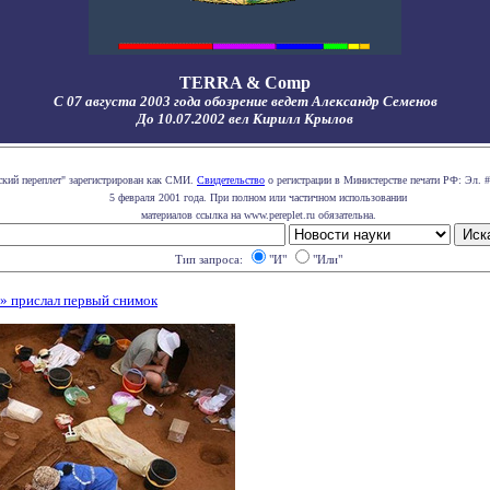
TERRA & Comp
С 07 августа 2003 года обозрение ведет Александр Семенов
До 10.07.2002 вел Кирилл Крылов
ский переплет" зарегистрирован как СМИ.
Свидетельство
о регистрации в Министерстве печати РФ: Эл. #
5 февраля 2001 года. При полном или частичном использовании
материалов ссылка на www.pereplet.ru обязательна.
Тип запроса:
"И"
"Или"
» прислал первый снимок