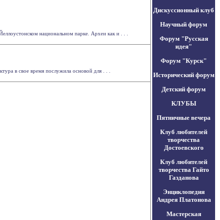
Дискуссионный клуб
Научный форум
ллоустонском национальном парке. Археи как и . . .
Форум "Русская
идея"
Форум "Курск"
ура в свое время послужила основой для . . .
Исторический форум
Детский форум
КЛУБЫ
Пятничные вечера
Клуб любителей
творчества
Достоевского
Клуб любителей
творчества Гайто
Газданова
Энциклопедия
Андрея Платонова
Мастерская