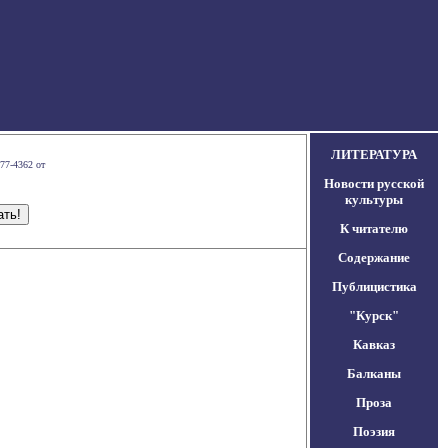
ЛИТЕРАТУРА
77-4362 от
Новости русской
культуры
К читателю
Содержание
Публицистика
"Курск"
Кавказ
Балканы
Проза
Поэзия