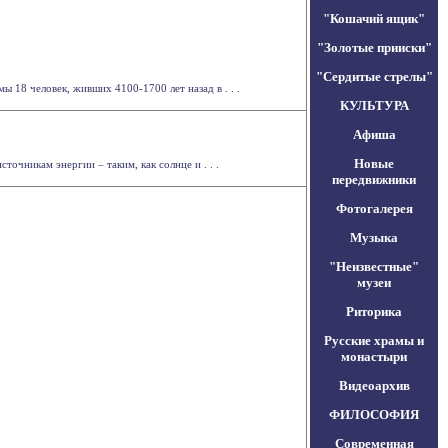
"Кошачий ящик"
"Золотые прииски"
"Сердитые стрелы"
18 человек, живших 4100-1700 лет назад в . . .
КУЛЬТУРА
Афиша
Новые
точникам энергии – таким, как солнце и . . .
передвижники
Фотогалерея
Музыка
"Неизвестные"
музеи
Риторика
Русские храмы и
монастыри
Видеоархив
ФИЛОСОФИЯ
Современная