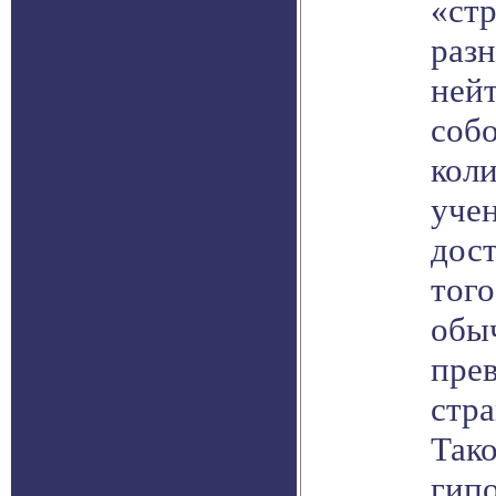
«ст
разн
нейт
собо
коли
учен
дос
того
обы
пре
стра
Тако
гип