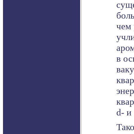
суще
боль
чем 
учл
аро
в ос
ваку
ква
энер
квар
d- и
Тако