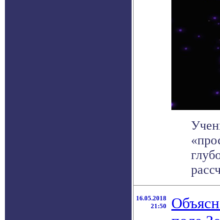
Учен
«про
глуб
рассч
16.05.2018
Объясн
21:50