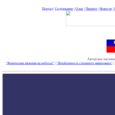
Портал
|
Содержание
|
О нас
|
Пишите
|
Новости
|
Авторские научные
"Физические явления на небесах"
|
"Неизбежность странного микромира"
|
Семинары - Конфе