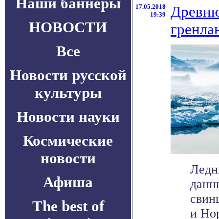
Наши баннеры
17.05.2018
Древню
19:39
НОВОСТИ
гренла
Все
Новости русской
культуры
Новости науки
Космические
новости
Ледн
Афиша
данн
свин
The best of
и Нор