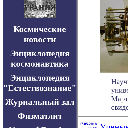
Космические
новости
Энциклопедия
космонавтика
Энциклопедия
Науч
"Естествознание"
унив
Март
Журнальный зал
свиде
Физматлит
17.05.2018
Ученые