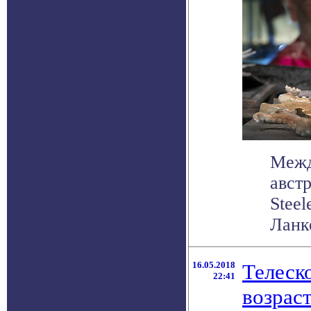
Межд
авст
Stee
Ланке
16.05.2018
Телеск
22:41
возрас