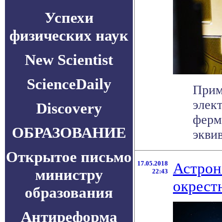
Успехи
физических наук
New Scientist
ScienceDaily
Прим
элек
Discovery
ферм
ОБРАЗОВАНИЕ
эквив
Открытое письмо
17.05.2018
Астрон
министру
22:43
окрест
образования
Антиреформа