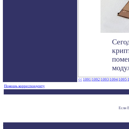
Сего
крип
поме
модул
<<
1091
|
1092
|
1093
|
1094
|
1095
|
Помощь корреспонденту
Если 