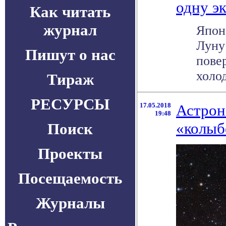
одну э
Как читать
журнал
Япон
Луну
Пишут о нас
пове
холод
Тираж
РЕСУРСЫ
17.05.2018
Астрон
19:48
«колыб
Поиск
Проекты
Посещаемость
Журналы