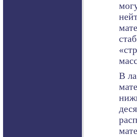
могу
нейт
мате
ста
«стр
масс
В л
мат
ниж
деся
расп
мате