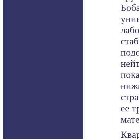
Боб
унив
лаб
ста
подо
нейт
пока
нижн
стра
ее т
мате
Ква