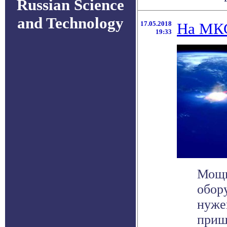
Russian Science
and Technology
17.05.2018
На МКС
19:33
Мощн
обор
нуже
прише