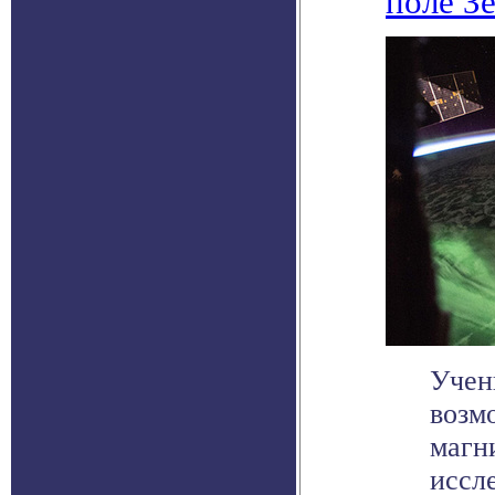
поле З
Учен
возм
магн
иссле