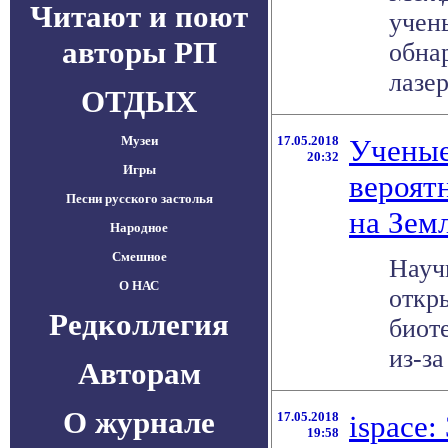
Читают и поют
учен
авторы РП
обна
лазер
ОТДЫХ
Музеи
17.05.2018
Ученые
20:32
Игры
вероят
Песни русского застолья
на Зем
Народное
Смешное
Науч
О НАС
откр
Редколлегия
биот
из-за
Авторам
О журнале
17.05.2018
ispace
19:58