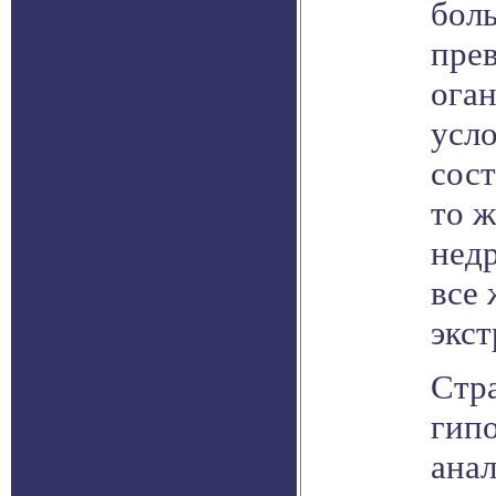
бол
пре
ога
усл
сос
то ж
нед
все 
экс
Стр
гип
анал