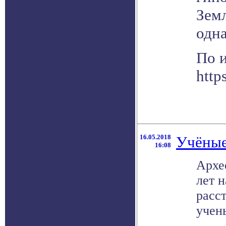
Зем
одн
По 
http
16.05.2018
Учёные
16:08
Архе
лет 
расс
учены