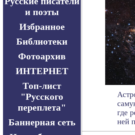
Русские писатели
и поэты
Избранное
Библиотеки
Фотоархив
ИНТЕРНЕТ
Топ-лист
Астр
"Русского
саму
переплета"
где 
Баннерная сеть
ней п