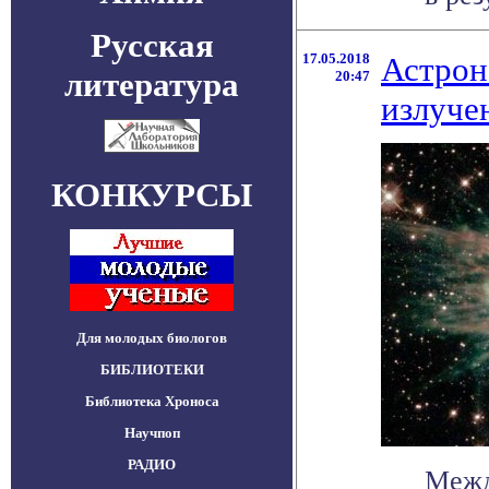
Русская
17.05.2018
Астрон
литература
20:47
излуче
КОНКУРСЫ
Для молодых биологов
БИБЛИОТЕКИ
Библиотека Хроноса
Научпоп
РАДИО
Межд