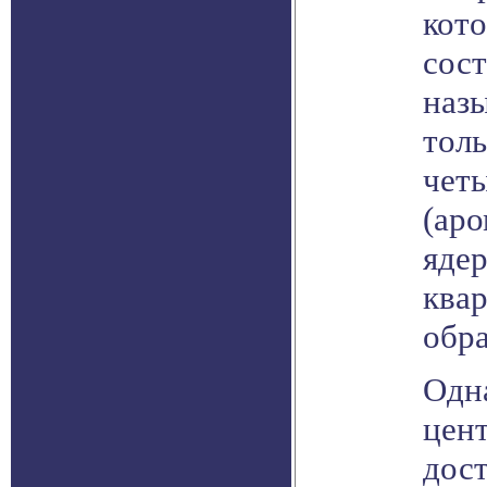
кот
сост
наз
толь
чет
(ар
яде
квар
обр
Одна
цент
дост