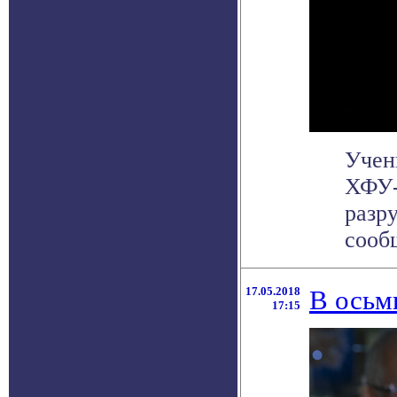
Учен
ХФУ-
разр
сообщ
17.05.2018
В осьм
17:15