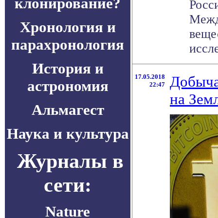
клонирование?
Росс
Межд
Хронология и
веще
парахронология
иссле
История и
17.05.2018
Добыча
астрономия
22:47
на Зем
Альмагест
Наука и культура
Журналы в
сети:
Nature