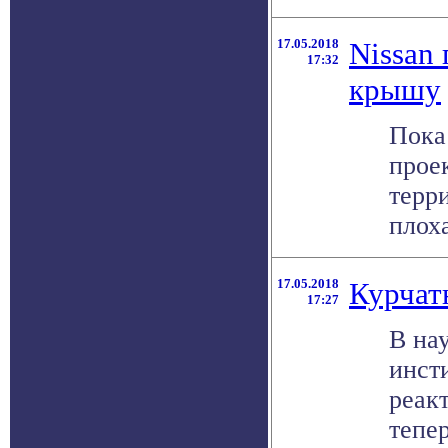
17.05.2018
Nissan
17:32
крышу
Пока 
прое
терр
плоха
17.05.2018
Курчат
17:27
В на
инст
реак
тепер