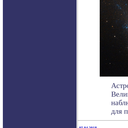
Астр
Вели
набл
для п
05.04.2018