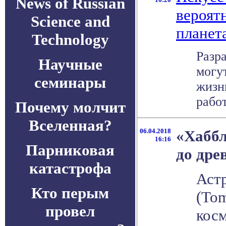
News of Russian
вероят
Science and
планет
Technology
Разр
Научные
могу
семинары
жизн
работе
Почему молчит
Вселенная?
06.04.2018
«Хаббл
16:16
Парниковая
до дре
катастрофа
Аст
Кто перым
(To
провел
кос