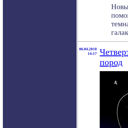
Новы
помо
темн
галак
06.04.2018
Четвер
14:17
пород