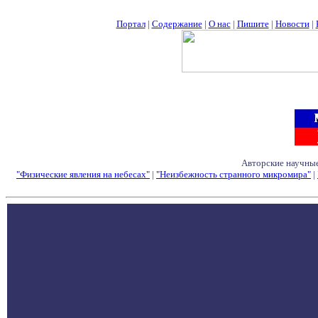
Портал
|
Содержание
|
О нас
|
Пишите
|
Новости
|
Авторские научные
"Физические явления на небесах"
|
"Неизбежность странного микромира"
|
Семинары - Конфе