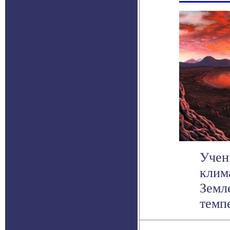
Учен
клим
Земл
темпе