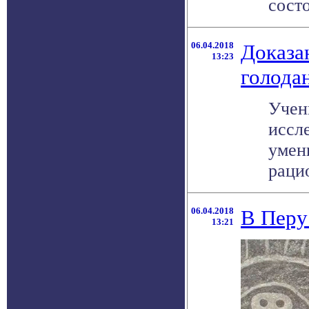
состо
06.04.2018
Доказа
13:23
голода
Учен
иссл
умен
рацио
06.04.2018
В Перу
13:21