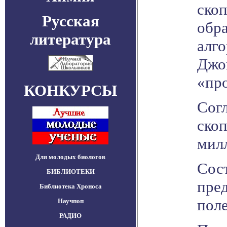
ско
Русская
обр
литература
алго
Джо
«пр
КОНКУРСЫ
Согл
скоп
милл
Для молодых биологов
Сос
БИБЛИОТЕКИ
пре
Библиотека Хроноса
пол
Научпоп
РАДИО