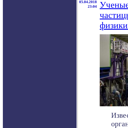
05.04.2018
Ученые
23:04
частиц
физики
Изве
орга