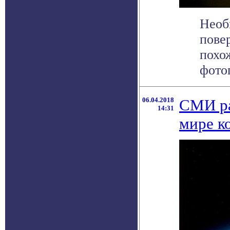
Необ
пове
похо
фотог
06.04.2018
СМИ ра
14:31
мире к