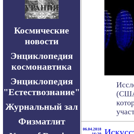
Космические
новости
Энциклопедия
космонавтика
Энциклопедия
Иссл
"Естествознание"
(США
кото
Журнальный зал
участ
Физматлит
06.04.2018
Искусс
16:20