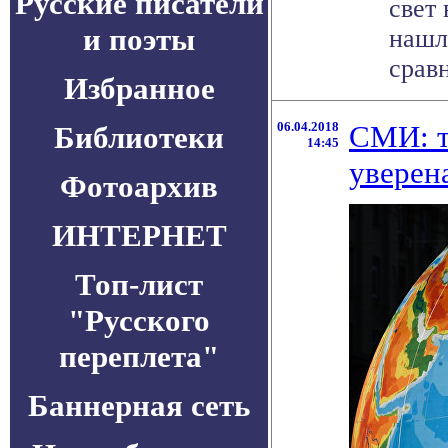
Русские писатели
свет
и поэты
нашл
сравн
Избранное
06.04.2018
СМИ: т
Библиотеки
14:45
уверена
Фотоархив
ИНТЕРНЕТ
Топ-лист
"Русского
переплета"
Баннерная сеть