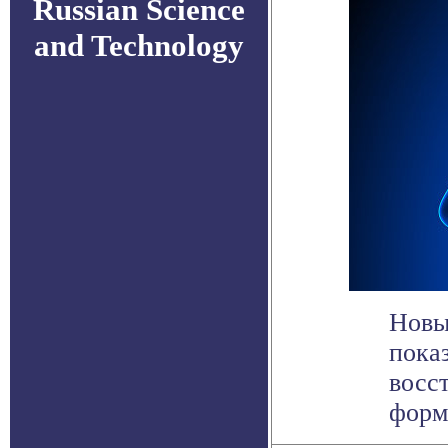
Russian Science
and Technology
Новы
пока
восс
форми