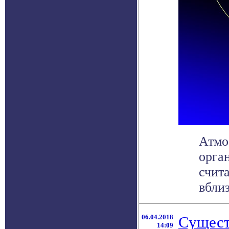
Атмо
орга
счит
вблиз
06.04.2018
Сущест
14:09