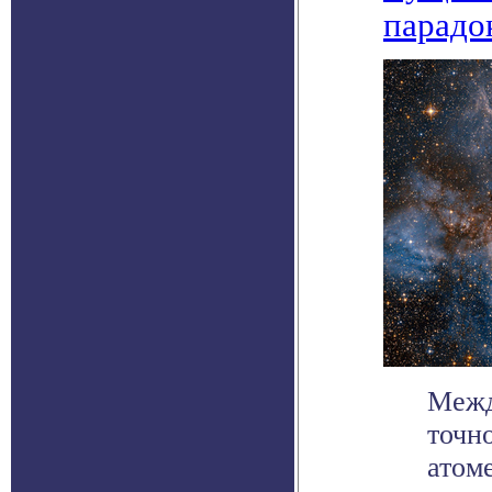
парадо
Межд
точн
атом