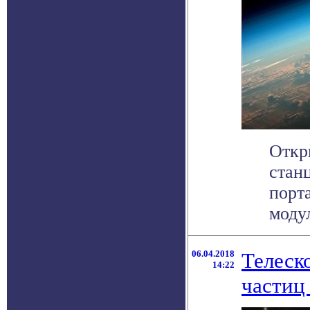
Откр
стан
порт
модул
06.04.2018
Телеск
14:22
частиц