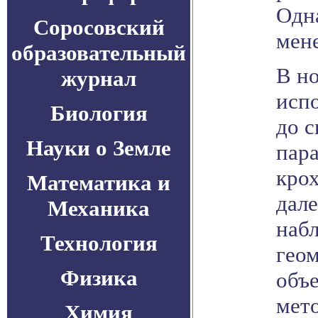
Одна
Соросовский
мене
образовательный
В н
журнал
исп
Биология
до 
Науки о Земле
пара
крох
Математика и
дал
Механика
наб
Технология
геом
Физика
объе
мет
Химия