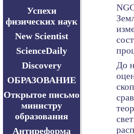
NGC
Успехи
Зем
физических наук
изме
New Scientist
сост
про
ScienceDaily
До 
Discovery
оце
ОБРАЗОВАНИЕ
скоп
Открытое письмо
срав
министру
тео
образования
свет
рас
Антиреформа