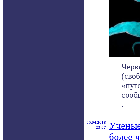
Черве
(сво
«пут
сооб
.
05.04.2018
Ученые
23:07
более ч