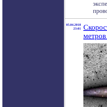
эксп
прово
05.04.2018
Скорос
23:01
метров