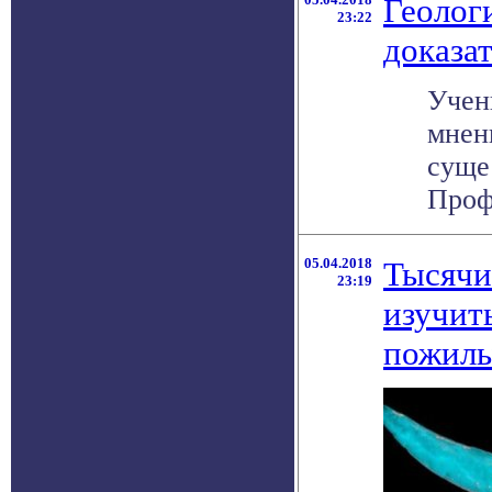
Геолог
23:22
доказа
Учен
мнен
суще
Профе
05.04.2018
Тысячи
23:19
изучит
пожилы