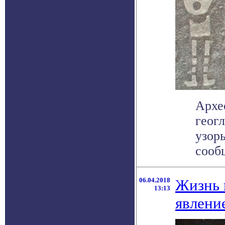
Архе
геог
узор
сообщ
06.04.2018
Жизнь 
13:13
явлени