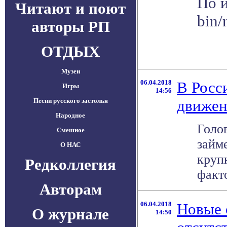
По и
Читают и поют
bin
авторы РП
ОТДЫХ
Музеи
06.04.2018
В Росс
Игры
14:56
Песни русского застолья
движен
Народное
Голо
Смешное
займ
О НАС
круп
Редколлегия
факто
Авторам
06.04.2018
Новые 
О журнале
14:50