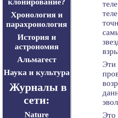
клонирование?
тел
тел
Хронология и
точн
парахронология
сам
История и
звез
астрономия
взры
Альмагест
Эти
Наука и культура
про
возр
Журналы в
дан
сети:
эвол
Nature
Это 