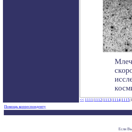
Млеч
скор
иссл
косми
<<
1111
|
1112
|
1113
|
1114
|
1115
|
Помощь корреспонденту
Если Вы