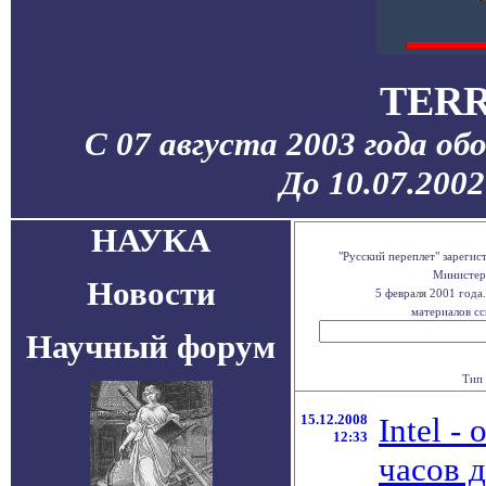
TERR
С 07 августа 2003 года об
До 10.07.200
НАУКА
"Русский переплет" зареги
Министерс
Новости
5 февраля 2001 года
материалов сс
Научный форум
Тип 
15.12.2008
Intel -
12:33
часов 