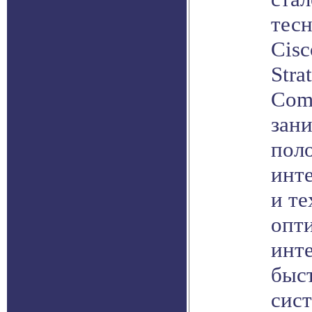
тесн
Cisc
Stra
Comm
зан
пол
инт
и т
опти
инте
быс
сист