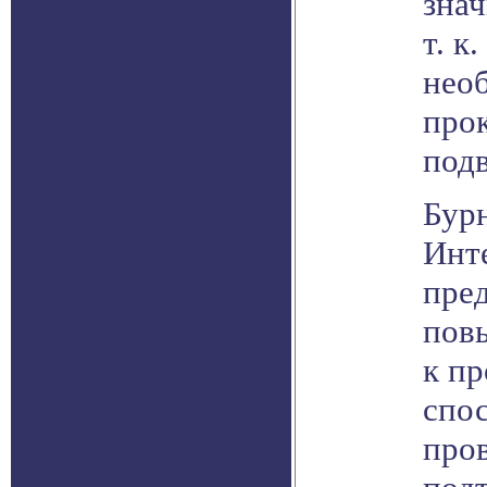
знач
т. к
нео
про
под
Бур
Инт
пре
пов
к п
спо
про