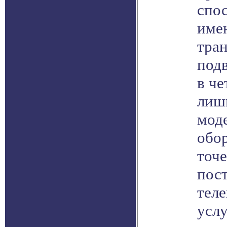
спо
име
тра
под
в че
лишь
мод
обо
точе
пос
тел
услу