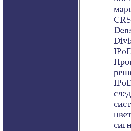
мар
CRS
Dens
Divi
IPo
Про
реш
IPo
сле
сис
цве
сиг