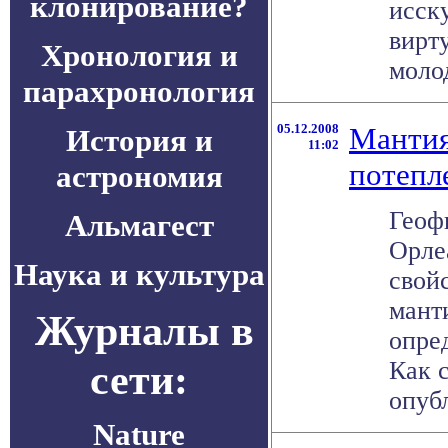
клонирование?
исск
вирт
Хронология и
молод
парахронология
05.12.2008
Мантия
История и
11:02
потепл
астрономия
Геоф
Альмагест
Орле
Наука и культура
свой
мант
Журналы в
опре
сети:
Как с
опубл
Nature