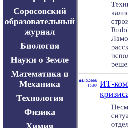
Техн
Соросовский
кали
образовательный
стро
Rudol
журнал
Ламо
Биология
расс
испо
Науки о Земле
решен
Математика и
04.12.2008
ИТ-ком
Механика
15:03
кризис
Технология
Несм
Физика
ситу
отде
Химия