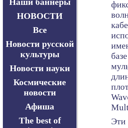
Наши баннеры
фик
вол
НОВОСТИ
каб
Все
исп
Новости русской
име
культуры
базе
мул
Новости науки
дли
Космические
пло
новости
Wave
Афиша
Mul
The best of
Эти