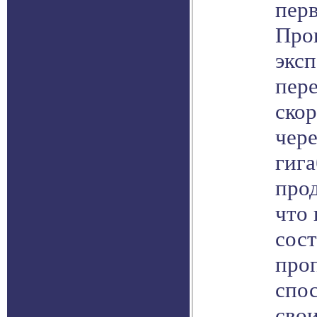
пер
Про
экс
пер
скор
чер
гиг
про
что 
сос
про
спо
свои