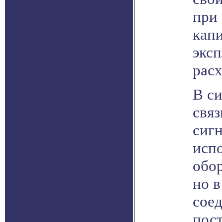
при
капи
экс
рас
В с
связ
сиг
исп
обо
но в
сое
пост