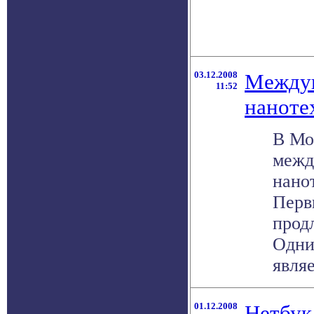
03.12.2008
Между
11:52
наноте
В Мо
межд
нано
Перв
продл
Одни
являе
01.12.2008
Нетбук