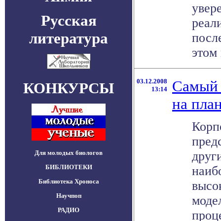
увер
Русская
реал
литература
посл
этом 
03.12.2008
Самый
КОНКУРСЫ
13:14
на план
Корп
пред
Для молодых биологов
друг
БИБЛИОТЕКИ
наиб
Библиотека Хроноса
высо
Научпоп
моде
РАДИО
проце