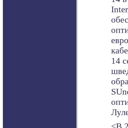
Inte
обе
опт
евр
каб
14 с
шве
обра
SUn
опт
Луле
<В 2