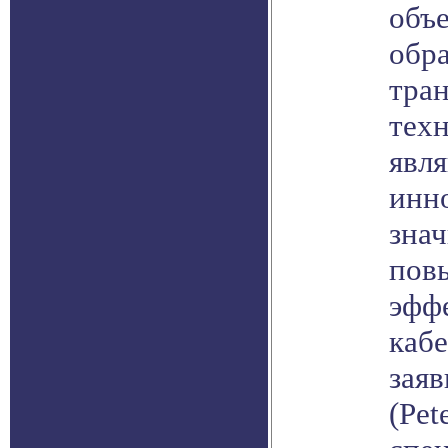
объ
обра
тра
тех
явл
инн
зна
пов
эфф
кабе
заяв
(Pet