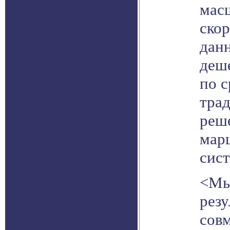
мас
ско
данн
деш
по 
тра
реш
мар
сис
<Мы
резу
сов