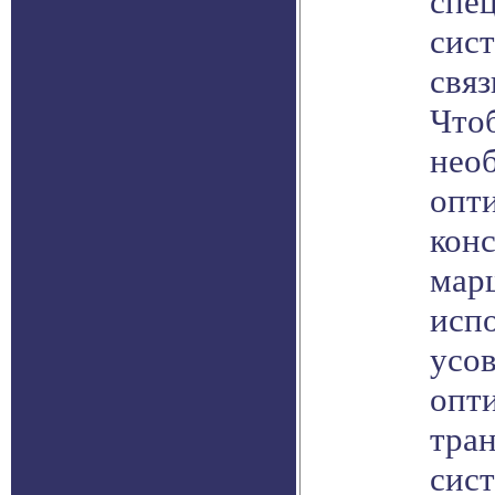
спец
сис
связ
Чтоб
нео
опт
кон
мар
испо
усо
опт
тра
сис