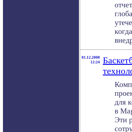
отчет
глоб
утеч
когд
внедр
01.12.2008
Баскет
12:24
технол
Комп
прое
для 
в Mag
Эти 
сотр