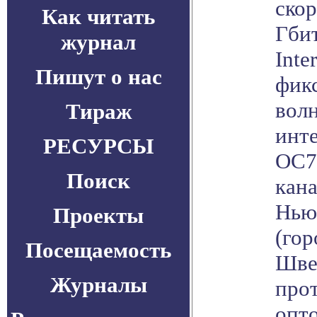
ско
Как читать
Гбит
журнал
Inte
Пишут о нас
фик
волн
Тираж
инт
РЕСУРСЫ
OC7
Поиск
кана
Нью
Проекты
(гор
Посещаемость
Шве
Журналы
про
опт