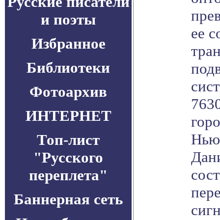
Русские писатели
прев
и поэты
ее с
Избранное
тра
Библиотеки
подв
сис
Фотоархив
7630
ИНТЕРНЕТ
горо
Нью-
Топ-лист
Дан
"Русского
сос
переплета"
пере
Баннерная сеть
сиг