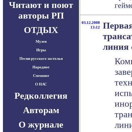
Читают и поют
гейме
авторы РП
03.12.2008
Перва
ОТДЫХ
13:12
транса
Музеи
линия 
Игры
Комп
Песни русского застолья
Народное
зав
Смешное
тех
О НАС
исп
Редколлегия
ино
Авторам
тра
О журнале
лини