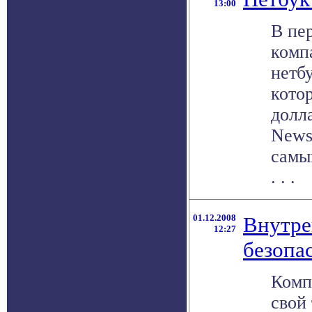
13:00
В пе
комп
нетбу
кото
долл
News
самы
. . .
01.12.2008
Внутре
12:27
безопа
Комп
свой 