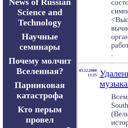
News of Russian
сост
симп
Science and
<Выс
Technology
вычи
Научные
орган
работ
семинары
.
Почему молчит
Вселенная?
05.12.2008
Удален
12:25
музыка
Парниковая
катастрофа
Всем
South
Кто перым
(Вел
провел
исто