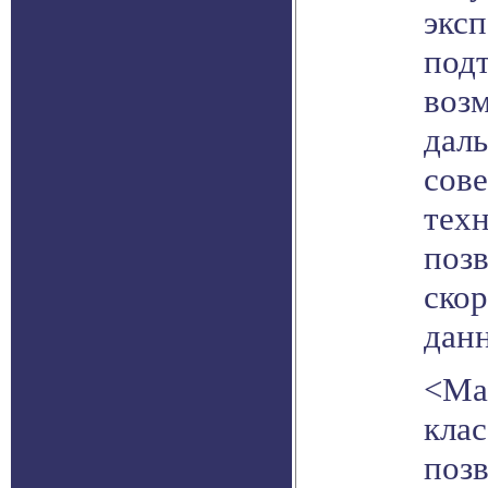
экс
под
воз
дал
сов
тех
поз
скор
дан
<Ма
клас
поз