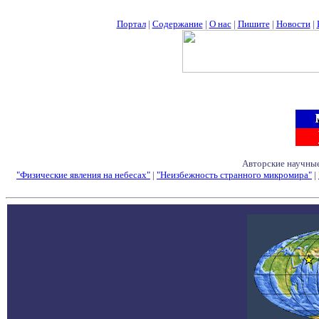
Портал
|
Содержание
|
О нас
|
Пишите
|
Новости
|
Авторские научные
"Физические явления на небесах"
|
"Неизбежность странного микромира"
|
Семинары - Конфе