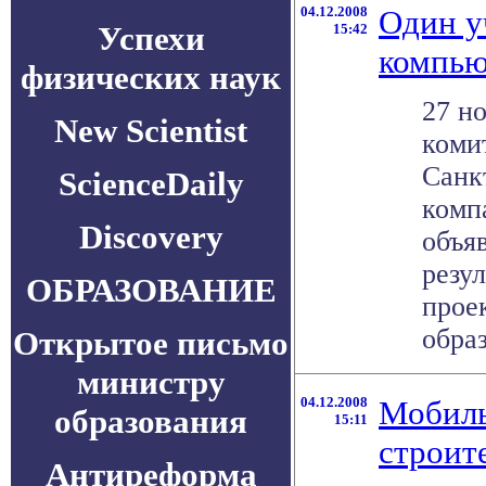
04.12.2008
Один у
Успехи
15:42
компью
физических наук
27 но
New Scientist
коми
Санк
ScienceDaily
комп
Discovery
объя
резу
ОБРАЗОВАНИЕ
прое
образ
Открытое письмо
министру
04.12.2008
Мобиль
образования
15:11
строит
Антиреформа