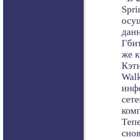
Spri
осу
дан
Гбит
же к
Кэти
Walk
инф
сет
комп
Тепе
снов