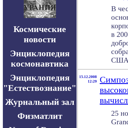
В че
осно
корп
Космические
в 200
новости
добр
собра
Энциклопедия
США 
космонавтика
Энциклопедия
15.12.2008
Симпоз
12:29
"Естествознание"
высоко
вычисл
Журнальный зал
25 но
Физматлит
Grand