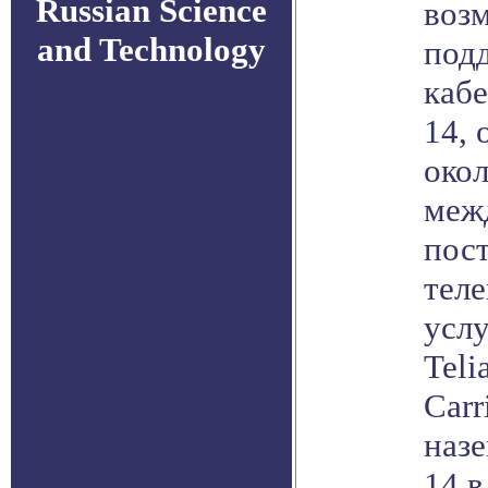
Russian Science
воз
and Technology
под
каб
14,
окол
меж
пос
тел
услу
Teli
Carr
наз
14 в