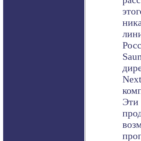
этог
ник
лини
Росс
Saun
дир
Next
комп
Эти
про
воз
про