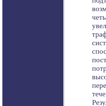
под
воз
чет
уве
траф
сис
спо
пос
пот
выс
пер
теч
Резу