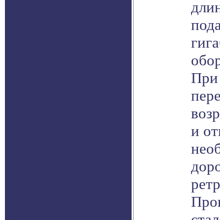
дли
пода
гиг
обо
При
пер
возр
и от
нео
дор
ретр
Про
стал