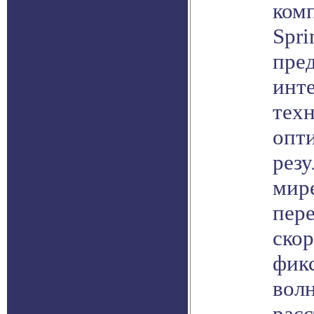
ком
Spri
пре
инт
тех
опти
резу
мире
пер
скор
фик
волн
расс