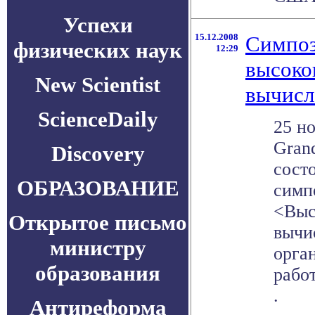
Успехи
15.12.2008
Симпоз
физических наук
12:29
высоко
New Scientist
вычисл
ScienceDaily
25 но
Grand
Discovery
сост
ОБРАЗОВАНИЕ
симп
<Выс
Открытое письмо
вычи
министру
орган
образования
работ
.
Антиреформа