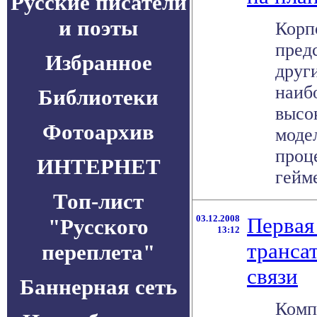
Русские писатели
и поэты
Корп
пред
Избранное
друг
наиб
Библиотеки
высо
Фотоархив
моде
проце
ИНТЕРНЕТ
гейме
Топ-лист
03.12.2008
Первая
"Русского
13:12
транса
переплета"
связи
Баннерная сеть
Комп