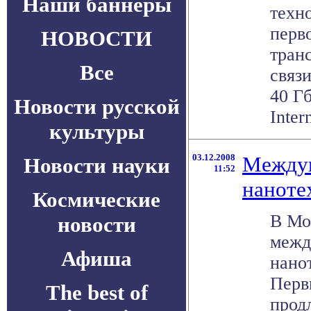
Наши баннеры
техн
перв
НОВОСТИ
тран
Все
связ
40 Г
Новости русской
Intern
культуры
03.12.2008
Между
Новости науки
11:52
наноте
Космические
В Мо
новости
межд
Афиша
нано
Перв
The best of
продл