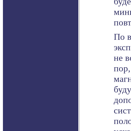
буде
мин
пов
По 
экс
не в
пор,
магн
буд
доп
сис
поло