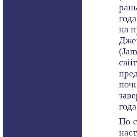
рань
года
на 
Дже
(Jam
сайт
пред
поч
заве
года
По 
нас