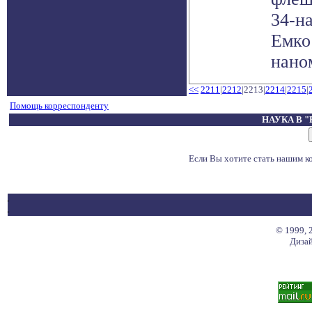
34-н
Емко
наном
<<
2211
|
2212
|2213|
2214
|
2215
|
Помощь корреспонденту
НАУКА В 
Если Вы хотите стать нашим 
© 1999, 
Дизай