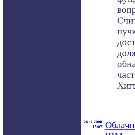
воп
Счит
пуч
дост
долж
обн
част
Хигг
26.11.2008
Облачн
15:07