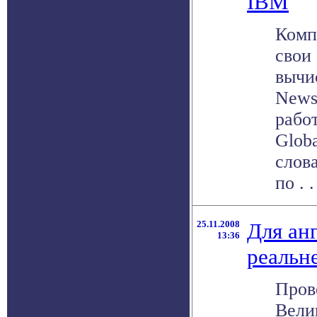
IBM
Комп
свои
вычи
News
рабо
Globa
слов
по . .
25.11.2008
Для ан
13:36
реальн
Пров
Вели