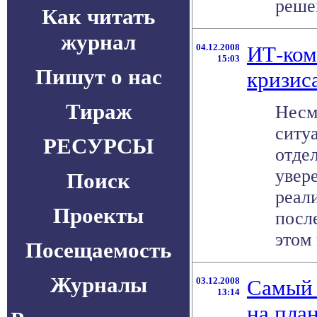
решен
Как читать
журнал
04.12.2008
ИТ-ком
15:03
Пишут о нас
кризис
Тираж
Несм
ситу
РЕСУРСЫ
отде
увер
Поиск
реал
Проекты
посл
этом 
Посещаемость
Журналы
03.12.2008
Самый
13:14
на план