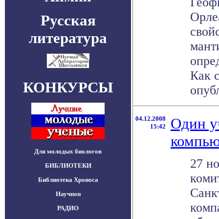
Геоф
Орле
Русская
свой
литература
мант
опре
Как с
КОНКУРСЫ
опубл
04.12.2008
Один у
15:42
компью
Для молодых биологов
27 но
БИБЛИОТЕКИ
коми
Библиотека Хроноса
Санк
Научпоп
комп
РАДИО