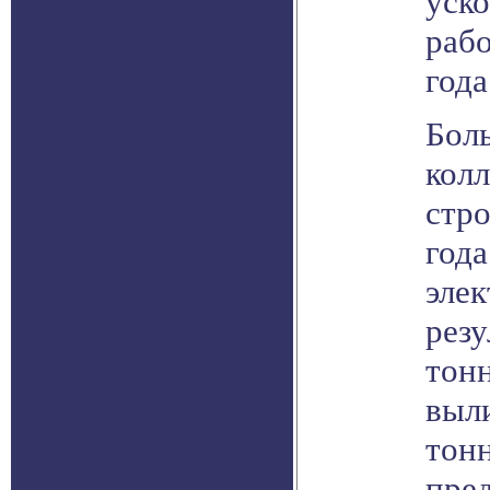
уско
рабо
года
Бол
кол
стро
года
элек
резу
тонн
выл
тонн
пре