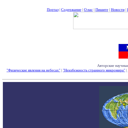
Портал
|
Содержание
|
О нас
|
Пишите
|
Новости
|
Авторские научные
"Физические явления на небесах"
|
"Неизбежность странного микромира"
|
Семинары - Конфе