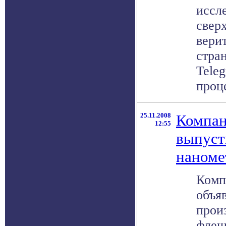
иссле
свер
вери
стра
Teleg
проце
25.11.2008
Компан
12:55
выпуст
наноме
Комп
объя
прои
флеш