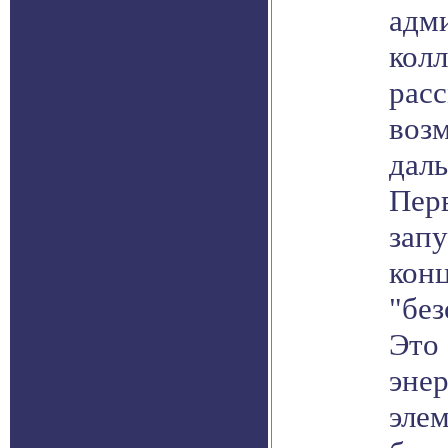
адм
кол
расс
воз
дал
Пер
запу
конц
"бе
Это 
энер
эле