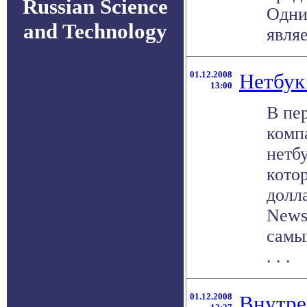
Russian Science
Одни
and Technology
являе
01.12.2008
Нетбук
13:00
В пе
комп
нетбу
кото
долл
News
самы
. . .
01.12.2008
Внутре