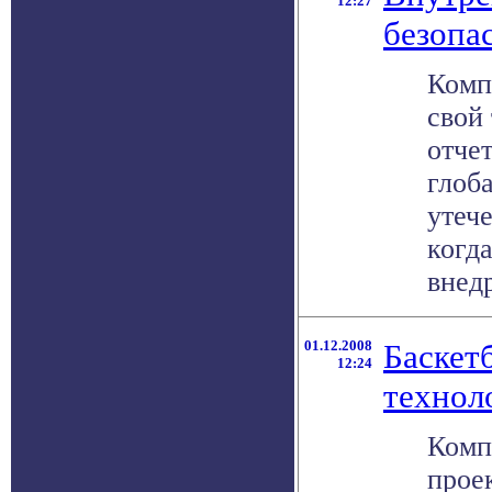
12:27
безопа
Комп
свой 
отчет
глоб
утеч
когд
внедр
01.12.2008
Баскет
12:24
технол
Комп
прое