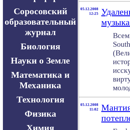
Соросовский
05.12.2008
Удален
12:25
образовательный
музыка
журнал
Всем
South
Биология
(Вел
Науки о Земле
исто
исск
Математика и
вирт
Механика
молод
Технология
05.12.2008
Мантия
11:02
Физика
потепл
Химия