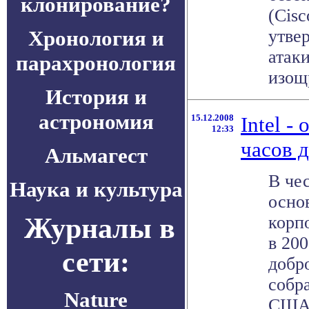
клонирование?
(Cisc
Хронология и
утве
атаки
парахронология
изощр
История и
астрономия
15.12.2008
Intel -
12:33
часов 
Альмагест
В че
Наука и культура
осно
Журналы в
корп
в 200
сети:
добр
собра
Nature
США 