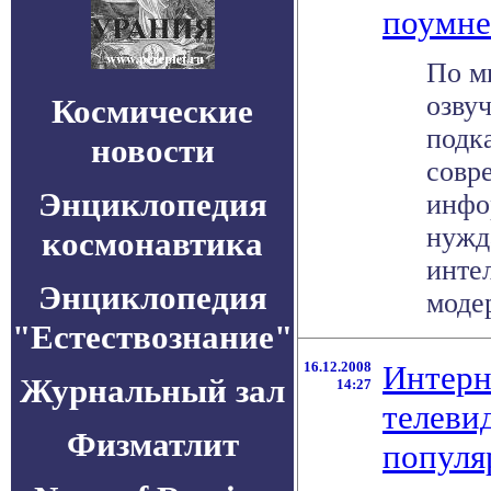
поумне
По м
озву
Космические
подк
новости
совр
Энциклопедия
инфо
нужд
космонавтика
инте
Энциклопедия
модер
"Естествознание"
16.12.2008
Интерн
Журнальный зал
14:27
телеви
Физматлит
популя