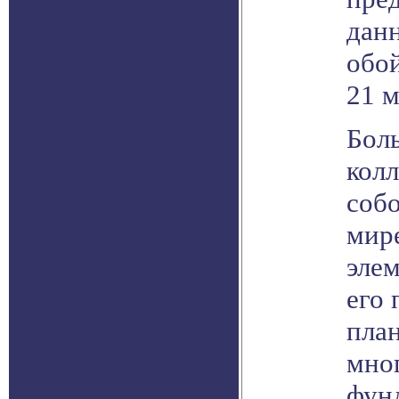
дан
обой
21 
Бол
колл
соб
мир
эле
его
пла
мно
фун