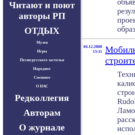
объя
Читают и поют
резу
авторы РП
прое
образ
ОТДЫХ
Музеи
04.12.2008
Мобиль
Игры
15:11
строит
Песни русского застолья
Народное
Техн
Смешное
кали
О НАС
стро
Редколлегия
Rudol
Ламо
Авторам
расс
О журнале
испо