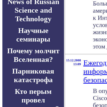
News of Russian
Боль
Science and
амер
к Ин
Technology
усло
Научные
жизн
семинары
экон
этом 
Почему молчит
Вселенная?
15.12.2008
Ежегод
13:09
Парниковая
инфор
катастрофа
безопа
Кто перым
В оп
Cisc
провел
безоп