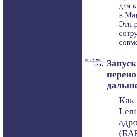
для 
в Mag
Эти 
сотр
совме
01.12.2008
Запуск
12:17
перено
дальше
Как
Lent
адр
(БАК