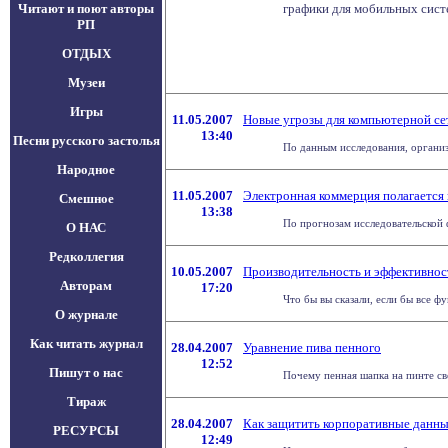
Читают и поют авторы
графики для мобильных сист
РП
ОТДЫХ
Музеи
Игры
11.05.2007
Новые угрозы для компьютерной се
13:40
Песни русского застолья
По данным исследования, организ
Народное
11.05.2007
Электронная коммерция полагается 
Смешное
13:38
По прогнозам исследовательской 
О НАС
Редколлегия
10.05.2007
Производительность и эффективност
Авторам
17:20
Что бы вы сказали, если бы все 
О журнале
Как читать журнал
28.04.2007
Уравнение пива пенного
12:52
Пишут о нас
Почему пенная шапка на пинте све
Тираж
28.04.2007
Как защитить корпоративные данны
РЕСУРСЫ
12:49