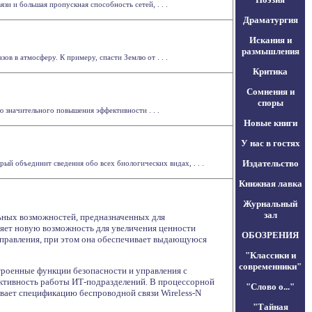
и и большая пропускная способность сетей, . . .
Драматургия
Искания и
размышления
в в атмосферу. К примеру, спасти Землю от . . .
Критика
Сомнения и
споры
ю значительного повышения эффективности . . .
Новые книги
У нас в гостях
Издательство
рый объединит сведения обо всех биологических видах, . . .
Книжная лавка
Журнальный
зал
льных возможностей, предназначенных для
яет новую возможность для увеличения ценности
ОБОЗРЕНИЯ
управления, при этом она обеспечивает выдающуюся
"Классики и
современники"
троенные функции безопасности и управления с
ктивность работы ИТ-подразделений. В процессорной
"Слово о..."
ивает спецификацию беспроводной связи Wireless-N
"Тайная