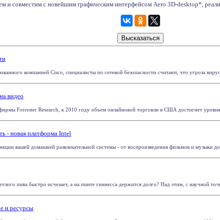
ем и совместим с новейшим графическим интерфейсом Aero 3D-desktop*, реали
ти
ованного компанией Cisco, специалисты по сетевой безопасности считают, что угроза вирус
на видео
фирмы Forrester Research, к 2010 году объем онлайновой торговли в США достигнет уровня
ь - новая платформа Intel
функции вашей домашней развлекательной системы - от воспроизведения фильмов и музыки до
тлого пива быстро исчезает, а на пинте гиннесса держится долго? Над этим, с научной точки
е и ресурсы