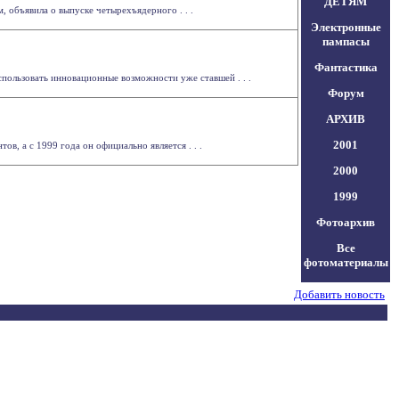
ДЕТЯМ
 объявила о выпуске четырехъядерного . . .
Электронные
пампасы
Фантастика
спользовать инновационные возможности уже ставшей . . .
Форум
АРХИВ
2001
ов, а с 1999 года он официально является . . .
2000
1999
Фотоархив
Все
фотоматериалы
Добавить новость