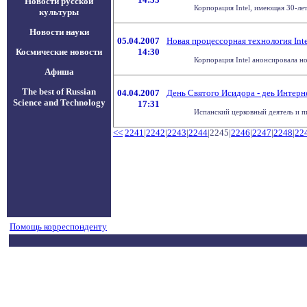
Новости русской
Корпорация Intel, имеющая 30-ле
культуры
Новости науки
05.04.2007
Новая процессорная технология Inte
Космические новости
14:30
Корпорация Intel анонсировала н
Афиша
The best of Russian
04.04.2007
День Святого Исидора - деь Интерн
Science and Technology
17:31
Испанский церковный деятель и пис
<<
2241
|
2242
|
2243
|
2244
|2245|
2246
|
2247
|
2248
|
22
Помощь корреспонденту