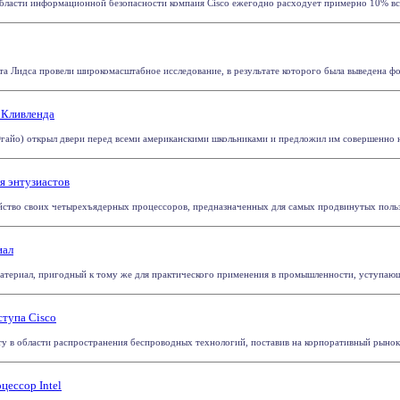
области информационной безопасности компаия Cisco ежегодно расходует примерно 10% всех 
та Лидса провели широкомасштабное исследование, в результате которого была выведена фо
е Кливленда
гайо) открыл двери перед всеми американскими школьниками и предложил им совершенно н
я энтузиастов
йство своих четырехъядерных процессоров, предназначенных для самых продвинутых пользов
иал
териал, пригодный к тому же для практического применения в промышленности, уступающи
ступа Cisco
ту в области распространения беспроводных технологий, поставив на корпоративный рынок
ессор Intel