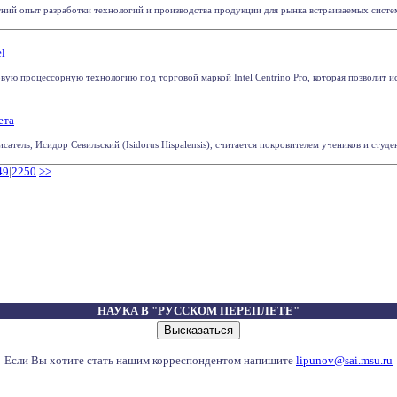
тний опыт разработки технологий и производства продукции для рынка встраиваемых систем,
l
овую процессорную технологию под торговой маркой Intel Centrino Pro, которая позволит и
ета
атель, Исидор Севильский (Isidorus Hispalensis), считается покровителем учеников и студент
49
|
2250
>>
НАУКА В "РУССКОМ ПЕРЕПЛЕТЕ"
Если Вы хотите стать нашим корреспондентом напишите
lipunov@sai.msu.ru