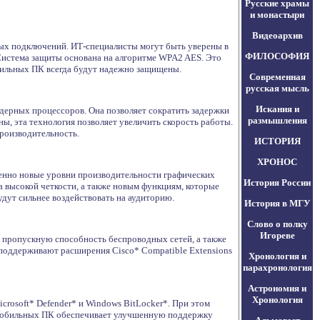
Русские храмы
и монастыри
Видеоархив
ых подключений. ИТ-специалисты могут быть уверены в
ФИЛОСОФИЯ
 Система защиты основана на алгоритме WPA2 AES. Это
бильных ПК всегда будут надежно защищены.
Современная
русская мысль
Искания и
дерных процессоров. Она позволяет сократить задержки
размышления
ы, эта технология позволяет увеличить скорость работы.
роизводительность.
ИСТОРИЯ
ХРОНОС
шенно новые уровни производительности графических
История России
а высокой четкости, а также новым функциям, которые
дут сильнее воздействовать на аудиторию.
История в МГУ
Слово о полку
Игореве
пропускную способность беспроводных сетей, а также
o поддерживают расширения Cisco* Compatible Extensions
Хронология и
парахронология
Астрономия и
Хронология
rosoft* Defender* и Windows BitLocker*. При этом
я мобильных ПК обеспечивает улучшенную поддержку