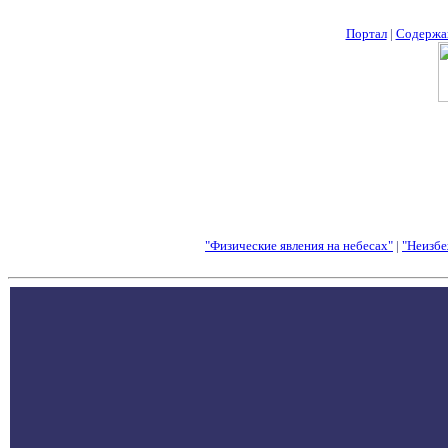
Портал
|
Содержа
"Физические явления на небесах"
|
"Неизбе