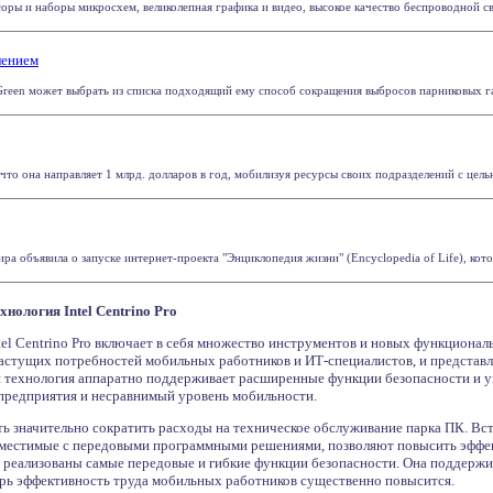
ры и наборы микросхем, великолепная графика и видео, высокое качество беспроводной связ
лением
reen может выбрать из списка подходящий ему способ сокращения выбросов парниковых газо
что она направляет 1 млрд. долларов в год, мобилизуя ресурсы своих подразделений с цель
ра объявила о запуске интернет-проекта "Энциклопедия жизни" (Encyclopedia of Life), кото
нология Intel Centrino Pro
tel Centrino Pro включает в себя множество инструментов и новых функциона
астущих потребностей мобильных работников и ИТ-специалистов, и представл
я технология аппаратно поддерживает расширенные функции безопасности и 
предприятия и несравнимый уровень мобильности.
 значительно сократить расходы на техническое обслуживание парка ПК. Вс
вместимые с передовыми программными решениями, позволяют повысить эффе
ro реализованы самые передовые и гибкие функции безопасности. Она поддерж
рь эффективность труда мобильных работников существенно повысится.