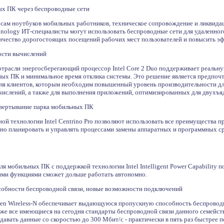
ых ПК через беспроводные сети
сам ноутбуков мобильных работников, техническое сопровождение и ликвидаци
hnology ИТ-специалисты могут использовать беспроводные сети для удаленног
личество дорогостоящих посещений рабочих мест пользователей и повысить э
ости вычислений
отрасли энергосберегающий процессор Intel Core 2 Duo поддерживает реаль
ых ПК и минимальное время отклика системы. Это решение является предпочт
ля клиентов, которым необходим повышенный уровень производительности д
ислений, а также для выполнения приложений, оптимизированных для двухъя
звертывание парка мобильных ПК
ой технологии Intel Centrino Pro позволяют использовать все преимущества про
но планировать и управлять процессами замены аппаратных и программных ср
для мобильных ПК с поддержкой технологии Intel Intelligent Power Capability
ими функциями сможет дольше работать автономно.
обности беспроводной связи, новые возможности подключений
-Gen Wireless-N обеспечивает выдающуюся пропускную способность беспровод
кже все имеющиеся на сегодня стандарты беспроводной связи данного семейств
авать данные со скоростью до 300 Мбит/с - практически в пять раз быстрее 