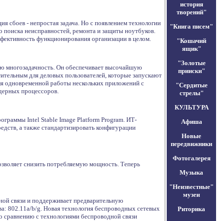
история
творений"
я сбоев - непростая задача. Но с появлением технологии
"Книга писем"
о поиска неисправностей, ремонта и защиты ноутбуков.
ффективность функционирования организации в целом.
"Кошачий
ящик"
"Золотые
ную многозадачность. Он обеспечивает высочайшую
прииски"
ительным для деловых пользователей, которые запускают
ля одновременной работы нескольких приложений с
"Сердитые
дерных процессоров.
стрелы"
КУЛЬТУРА
граммы Intel Stable Image Platform Program. ИТ-
Афиша
едств, а также стандартизировать конфигурации
Новые
передвижники
Фотогалерея
 позволяет снизить потребляемую мощность. Теперь
Музыка
"Неизвестные"
музеи
ной связи и поддерживает предварительную
а: 802.11a/b/g. Новая технология беспроводных сетевых
Риторика
по сравнению с технологиями беспроводной связи