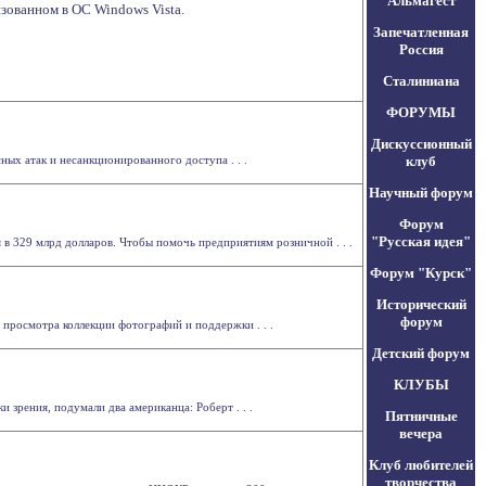
Альмагест
зованном в ОС Windows Vista.
Запечатленная
Россия
Сталиниана
ФОРУМЫ
Дискуссионный
ных атак и несанкционированного доступа . . .
клуб
Научный форум
Форум
"Русская идея"
 в 329 млрд долларов. Чтобы помочь предприятиям розничной . . .
Форум "Курск"
Исторический
форум
 просмотра коллекции фотографий и поддержки . . .
Детский форум
КЛУБЫ
 зрения, подумали два американца: Роберт . . .
Пятничные
вечера
Клуб любителей
творчества