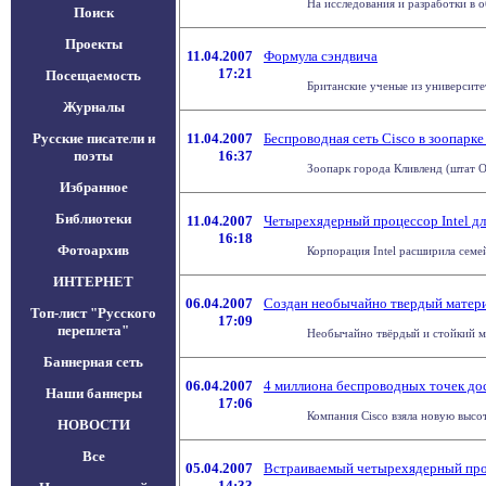
На исследования и разработки в 
Поиск
Проекты
11.04.2007
Формула сэндвича
17:21
Посещаемость
Британские ученые из университе
Журналы
Русские писатели и
11.04.2007
Беспроводная сеть Cisco в зоопарк
поэты
16:37
Зоопарк города Кливленд (штат О
Избранное
Библиотеки
11.04.2007
Четырехядерный процессор Intel дл
16:18
Фотоархив
Корпорация Intel расширила семе
ИНТЕРНЕТ
06.04.2007
Создан необычайно твердый матер
Топ-лист "Русского
17:09
переплета"
Необычайно твёрдый и стойкий ма
Баннерная сеть
06.04.2007
4 миллиона беспроводных точек до
Наши баннеры
17:06
Компания Cisco взяла новую высо
НОВОСТИ
Все
05.04.2007
Встраиваемый четырехядерный проц
14:33