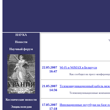
НАУКА
"
Новости
Научный форум
22.05.2007
Wi-Fi и WiMAX в Беларуси
16:47
Как сообщил на пресс-конференци
21.05.2007
Телекоммуникационный кабель ме
14:56
Телекоммуникационные компании 
Космические новости
17.05.2007
Инновационные ноутбуки на базе пл
Энциклопедия
17:18