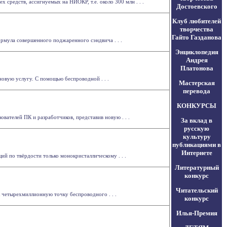
средств, ассигнуемых на НИОКР, т.е. около 300 млн . . .
Достоевского
Клуб любителей
творчества
Гайто Газданова
рмула совершенного поджаренного сэндвича . . .
Энциклопедия
Андрея
Платонова
овую услугу. С помощью беспроводной . . .
Мастерская
перевода
КОНКУРСЫ
ателей ПК и разработчиков, представив новую . . .
За вклад в
русскую
культуру
публикациями в
Интернете
й по твёрдости только монокристаллическому . . .
Литературный
конкурс
Читательский
 четырехмиллионную точку беспроводного . . .
конкурс
Илья-Премия