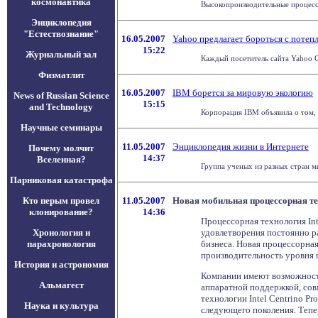
космонавтика
Высокопроизводительные процессо
Энциклопедия
"Естествознание"
16.05.2007
Yahoo предлагает бороться с потеп
15:22
Журнальный зал
Каждый посетитель сайта Yahoo G
Физматлит
16.05.2007
IBM борется за мировую экологию
News of Russian Science
15:15
and Technology
Корпорация IBM объявила о том, 
Научные семинары
11.05.2007
Энциклопедия жизни в Интернете
Почему молчит
14:37
Вселенная?
Группа ученых из разных стран ми
Парниковая катастрофа
Кто перым провел
11.05.2007
Новая мобильная процессорная тех
клонирование?
14:36
Процессорная технология In
Хронология и
удовлетворения постоянно р
парахронология
бизнеса. Новая процессорна
производительность уровня 
История и астрономия
Компании имеют возможность
Альмагест
аппаратной поддержкой, со
технологии Intel Centrino P
Наука и культура
следующего поколения. Тепе