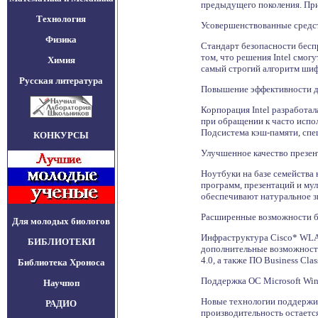
предыдущего поколения. При 
Технология
Усовершенствованные средст
Физика
Стандарт безопасности бесп
том, что решения Intel смо
Химия
самый строгий алгоритм шиф
Русская литература
Повышение эффективности д
Корпорация Intel разработа
при обращении к часто испол
Подсистема кэш-памяти, спе
КОНКУРСЫ
Улучшенное качество презе
Ноутбуки на базе семейства
программ, презентаций и му
обеспечивают натуральное з
Расширенные возможности 
Для молодых биологов
Инфраструктура Cisco* WLA
БИБЛИОТЕКИ
дополнительные возможности
4.0, а также ПО Business Class
Библиотека Хроноса
Поддержка ОС Microsoft Wind
Научпоп
Новые технологии поддержив
РАДИО
производительность остаетс