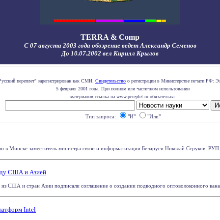
TERRA & Comp
С 07 августа 2003 года обозрение ведет Александр Семенов
До 10.07.2002 вел Кирилл Крылов
Русский переплет" зарегистрирован как СМИ.
Свидетельство
о регистрации в Министерстве печати РФ: Эл
5 февраля 2001 года. При полном или частичном использовании
материалов ссылка на www.pereplet.ru обязательна.
Тип запроса:
"И"
"Или"
и в Минске заместитель министра связи и информатизации Беларуси Николай Струков, РУП "Б
жду США и Азией
из США и стран Азии подписали соглашение о создании подводного оптоволоконного канал
атформ Intel