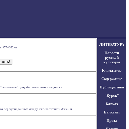
ЛИТЕРАТУРА
. #77-4362 от
Новости
русской
культуры
К читателю
Содержание
Публицистика
елтелеком" прорабатывает план создания в . . .
"Курск"
Кавказ
а передачи данных между юго-восточной Азией и . . .
Балканы
Проза
Поэзия