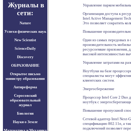
Журналы в
Управление парком мобильн
сети:
Организация доступа к ресур
Intel Active Management Tec
Nature
Это позволяет сократить ко
Успехи физических наук
Повышение производительн
New Scientist
Один из самых передовых в 
производительность мобильн
ScienceDaily
ресурсоемкие приложения, д
высокой интенсивностью выч
Discovery
Управление затратами на ра
ОБРАЗОВАНИЕ
Ноутбуки на базе процессорн
Открытое письмо
специалисты могут эффектив
министру образования
клиентских систем.
Антиреформа
Энергосбережение
Соросовский
Процессор Intel Core 2 Duo 
образовательный
ноутбук с энергосберегающ
журнал
Повышение пропускной спос
Биология
Сетевой адаптер Intel Next
Науки о Земле
спецификацию 802.11n, а та
подключений позволяет перед
Математика и Механика