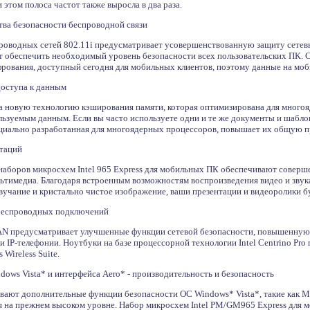
этом полоса частот также выросла в два раза.
ва безопасности беспроводной связи
роводных сетей 802.11i предусматривает усовершенствованную защиту сетев
гут обеспечить необходимый уровень безопасности всех пользовательских ПК.
рования, доступный сегодня для мобильных клиентов, поэтому данные на мо
оступа к данным
ла новую технологию кэширования памяти, которая оптимизирована для многоя
ьзуемым данным. Если вы часто используете одни и те же документы и шаблон
циально разработанная для многоядерных процессоров, повышает их общую п
нтаций
 наборов микросхем Intel 965 Express для мобильных ПК обеспечивают совер
льтимедиа. Благодаря встроенным возможностям воспроизведения видео и звук
вучание и кристально чистое изображение, ваши презентации и видеоролики бу
беспроводных подключений
N предусматривает улучшенные функции сетевой безопасности, повышенную 
 IP-телефонии. Ноутбуки на базе процессорной технологии Intel Centrino Pr
 Wireless Suite.
ows Vista* и интерфейса Aero* - производительность и безопасность
ают дополнительные функции безопасности ОС Windows* Vista*, такие как Mic
я на прежнем высоком уровне. Набор микросхем Intel PM/GM965 Express дл