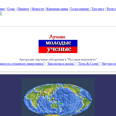
ние
|
О нас
|
Пишите
|
Новости
|
Книжная лавка
|
Голосование
|
Топ-лист
|
Регис
Авторские научные обозрения в "Русском переплете"
жность странного микромира"
|
"Биология и жизнь"
|
"Terra & Comp"
|
Научно-п
Семинары - Конференции - Симпозиумы - Конкурсы