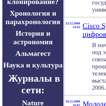
клонирование?
госу
униве
Хронология и
парахронология
22.12.2006
Cisco 
14:45
История и
цифров
астрономия
В на
под 
Альмагест
союз
Наука и культура
прош
теле
Журналы в
выст
сети:
2006.
Nature
18.12.2006
Молоде
16:02