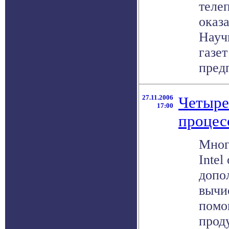
теле
оказ
Науч
газе
предп
27.11.2006
Четыре
17:00
процес
Мног
Intel
допо
вычи
помо
прод