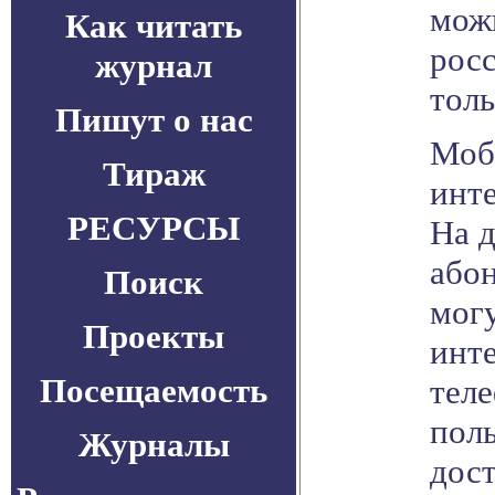
мож
Как читать
росс
журнал
толь
Пишут о нас
Моб
Тираж
инте
РЕСУРСЫ
На 
абон
Поиск
мог
Проекты
инте
Посещаемость
теле
пол
Журналы
дос