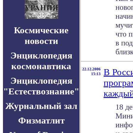
ново
начи
мучи
Космические
что 
новости
в по
близк
Энциклопедия
космонавтика
22.12.2006
В Росс
15:13
Энциклопедия
програ
"Естествознание"
каждый
Журнальный зал
18 де
Мини
Физматлит
инфо