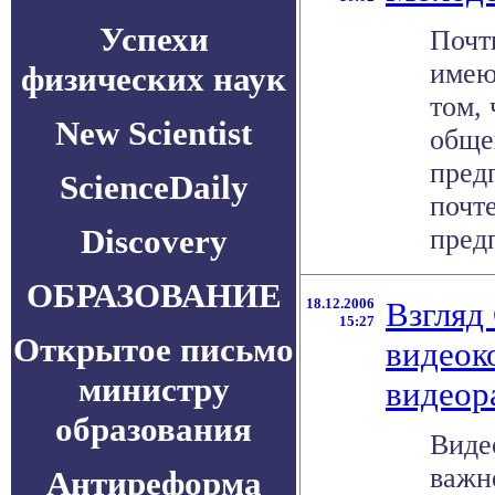
Успехи
Почт
имею
физических наук
том,
New Scientist
обще
пред
ScienceDaily
почт
Discovery
предп
ОБРАЗОВАНИЕ
18.12.2006
Взгляд
15:27
Открытое письмо
видеок
министру
видеор
образования
Виде
важн
Антиреформа