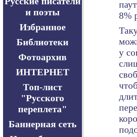
Русские писатели
паут
и поэты
8% 
Избранное
Так
можн
Библиотеки
у с
Фотоархив
сли
ИНТЕРНЕТ
сво
чтоб
Топ-лист
дли
"Русского
пере
переплета"
кор
Баннерная сеть
под