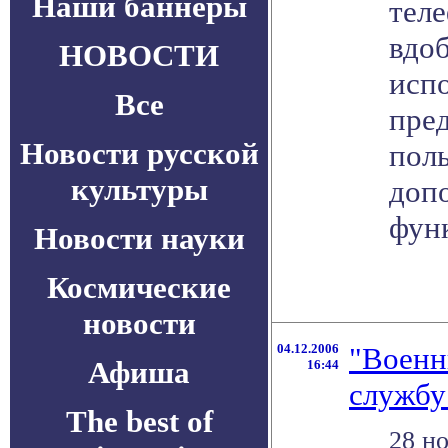
Наши баннеры
тел
вдоб
НОВОСТИ
исп
Все
пре
Новости русской
пол
культуры
доп
фун
Новости науки
Космические
новости
04.12.2006
"Военн
Афиша
16:44
службу
The best of
28 н