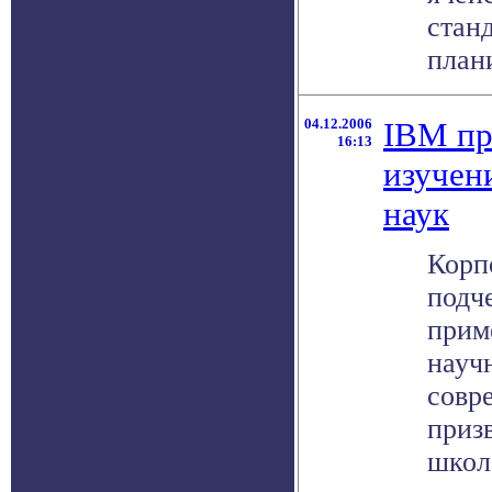
станд
плани
04.12.2006
IBM пр
16:13
изучен
наук
Корп
подч
прим
науч
совр
приз
школ 