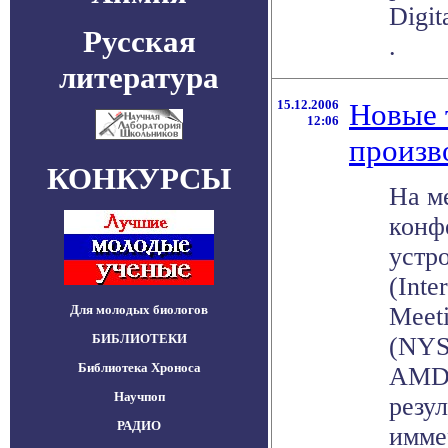
Digit
Русская
.
литература
15.12.2006
Новые 
12:06
произв
КОНКУРСЫ
На м
конф
устр
(Inte
Для молодых биологов
Meet
БИБЛИОТЕКИ
(NYS
Библиотека Хроноса
AMD)
Научпоп
резу
РАДИО
иммер