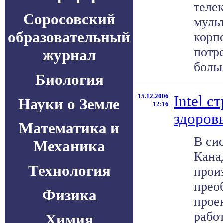
теле
Соросовский
муль
образовательный
корп
потр
журнал
больш
Биология
15.12.2006
Intel с
Науки о Земле
12:16
здоров
Математика и
В си
Механика
Кана
Технология
прои
прео
Физика
прое
рабо
Химия