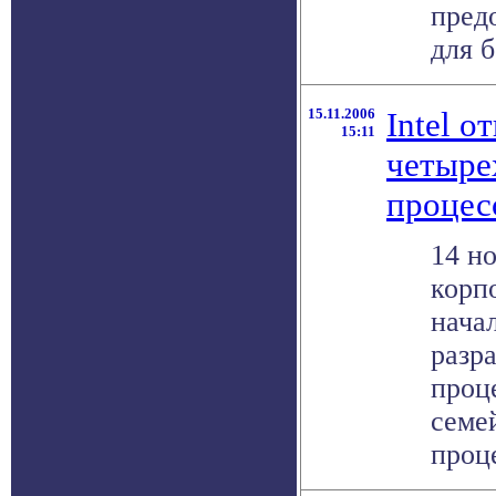
пред
для б
15.11.2006
Intel о
15:11
четыре
процес
14 но
корпо
нача
разр
проц
семе
проце