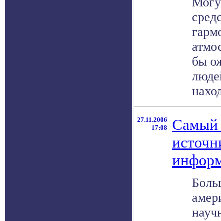
Могу
средс
гарм
атмо
бы о
люде
наход
27.11.2006
Самый
17:08
источн
инфор
Боль
амер
науч