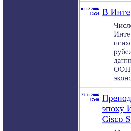
01.12.2006
В Инте
12:34
Числ
Инте
псих
рубе
данн
ООН 
эконо
27.11.2006
Препод
17:40
эпоху 
Cisco 