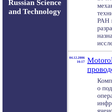
Russian Science
меха
and Technology
техн
РАН 
разр
назн
иссле
04.12.2006
Motorol
16:17
провод
Комп
о по
опер
инфр
ячеи