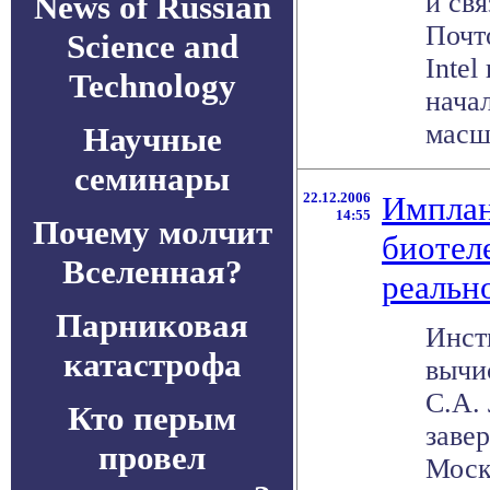
и св
News of Russian
Почт
Science and
Intel
Technology
нача
масшт
Научные
семинары
22.12.2006
Имплан
14:55
Почему молчит
биотел
Вселенная?
реальн
Парниковая
Инст
катастрофа
вычи
С.А.
Кто перым
заве
провел
Моск