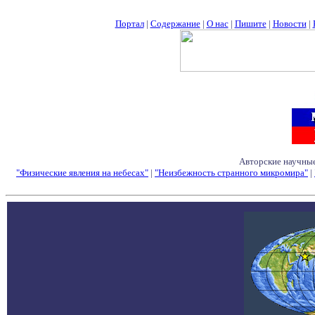
Портал
|
Содержание
|
О нас
|
Пишите
|
Новости
|
Авторские научные
"Физические явления на небесах"
|
"Неизбежность странного микромира"
|
Семинары - Конфе