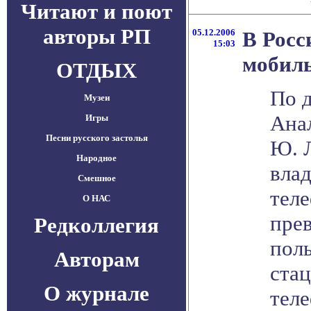
Читают и поют
авторы РП
05.12.2006
В Росс
15:03
мобил
ОТДЫХ
По 
Музеи
Ана
Игры
Песни русского застолья
Ю. 
Народное
вла
Смешное
тел
О НАС
пре
Редколлегия
пол
Авторам
ста
О журнале
тел