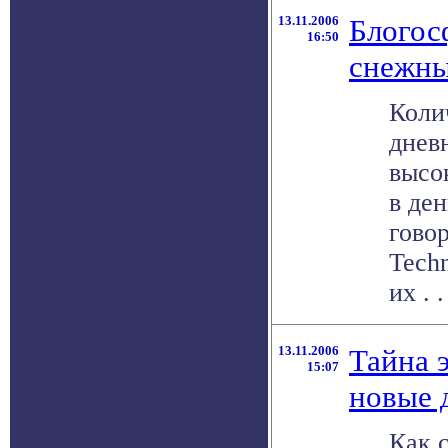
13.11.2006
Блогосф
16:50
снежны
Коли
дневн
высо
в ден
гово
Tech
их . .
13.11.2006
Тайна 
15:07
новые 
Как 