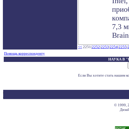
Intel
прио
комп
7,3 
Brain
<<
2251|
2252
|
2253
|
2254
|
2255
|
Помощь корреспонденту
НАУКА В 
Если Вы хотите стать нашим 
© 1999, 
Дизай