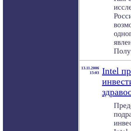
иссл
Росс
возм
одно
явле
Получ
13.11.2006
Intel п
15:03
инвест
здраво
Предс
подр
инве