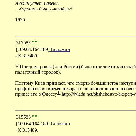
А один уснет навеки.
...Хорошо - быть молодым!..
1975
315587
""
[109.64.164.189]
Воложин
- К 315489.
У Приднестровья (или России) было отличие от киевской
палаточный городок).
Поэтому Киев признаёт, что смерть большинства наступ
профсоюзов во время пожара было использовано неизвес
привез его в Одессу╩ http://4vlada.net/obshchestvo/ekspert-ve
315586
""
[109.64.164.189]
Воложин
- К 315489.