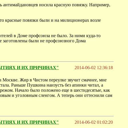
сть антимайдановцев носила красную повязку. Например,
что красные повязки были и на милиционерах возле
тушителей в Доме профсоюза не было. За ними куда-то
где заготовлены были не профсоюзного Дома
БЫТИЯХ И ИХ ПРИЧИНАХ"
2014-06-02 12:36:18
 в Москве. Жир в Чистом переулке звучит смачнее, мне
 стала. Раньше Пушкина наизусть без апинки читал, а
дрежом. Начало было положено еще в шестидесятые, как
ровым и уголовным сленгом. А теперь они оттеснили сам
БЫТИЯХ И ИХ ПРИЧИНАХ"
2014-06-02 01:02:20