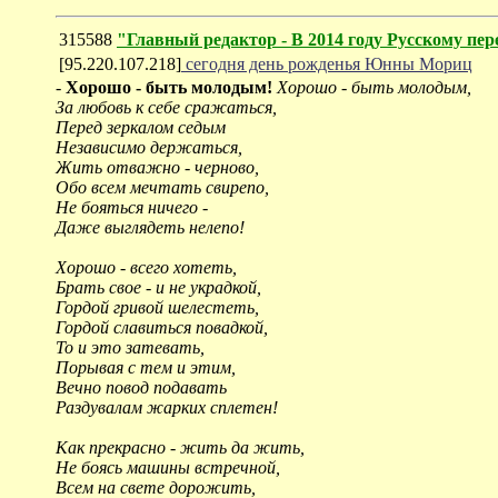
315588
"Главный редактор - В 2014 году Русскому пер
[95.220.107.218]
сегодня день рожденья Юнны Мориц
-
Хорошо - быть молодым!
Хорошо - быть молодым,
За любовь к себе сражаться,
Перед зеркалом седым
Независимо держаться,
Жить отважно - черново,
Обо всем мечтать свирепо,
Не бояться ничего -
Даже выглядеть нелепо!
Хорошо - всего хотеть,
Брать свое - и не украдкой,
Гордой гривой шелестеть,
Гордой славиться повадкой,
То и это затевать,
Порывая с тем и этим,
Вечно повод подавать
Раздувалам жарких сплетен!
Как прекрасно - жить да жить,
Не боясь машины встречной,
Всем на свете дорожить,