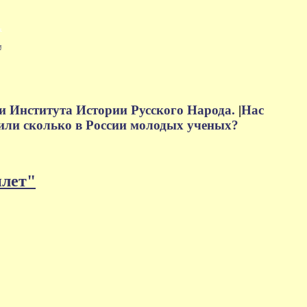
м
и Института Истории Русского Народа.
|
Нас
или сколько в России молодых ученых?
плет"