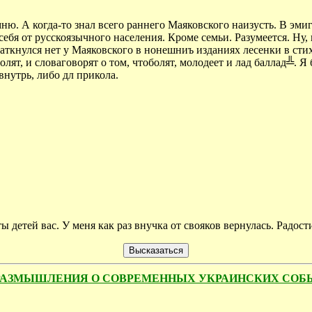
ню. А когда-то знал всего раннего Маяковского наизусть. В эмиг
себя от русскоязычного населения. Кроме семьи. Разумеется. Ну,
 наткнулся нет у Маяковского в нонешниъ изданиях лесенки в сти
ят, и словаговорят о том, чтоболят, молодеет и лад баллад╩. Я 
внутрь, либо дл прикола.
етей вас. У меня как раз внучка от свояков вернулась. Радости
ТКИЕ РАЗМЫШЛЕНИЯ О СОВРЕМЕННЫХ УКРАИНСКИХ СО