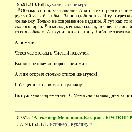
[95.91.210.168]
куклин - лисинкеру
- ╚Облако в штанах╩ я люблю. А вот этих строчек не пом
русский язык бы забыл. За ненадобностью. Я тут отрезал 
же закажу. Только не современное издание. Я тут как-то
скороговорка: ╚немолодосеньладбаллад, ноещели слова бол
глазах собакам. Ан купил кто-то книгу. Либо не заглянул 
А помнте?:
Через час отсюда в Чистый переулок
Выйдет человечий обрюзгший жир.
А я им открыл столько стихов шкатулок!
Я безценных слов мот и транжир!
Вот уж куда современней. С Международным днем защиты д
315578
"Александр Мельников-Казарин - КРА
[37.193.153.35]
Лисинкер - Куклину //
-