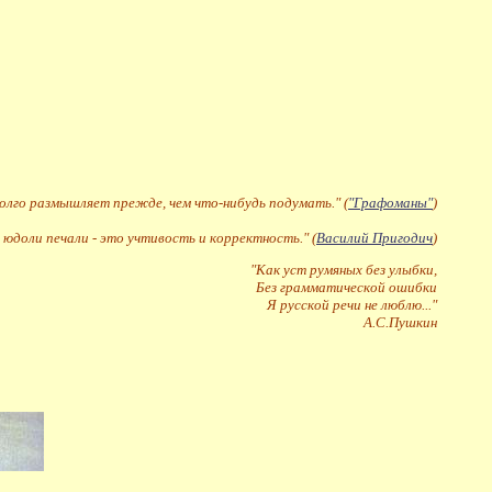
долго размышляет прежде, чем что-нибудь подумать." (
"Графоманы"
)
 юдоли печали - это учтивость и корректность." (
Василий Пригодич
)
"Как уст румяных без улыбки,
Без грамматической ошибки
Я русской речи не люблю..."
А.С.Пушкин