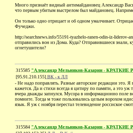
Много признаёт видный антимайдановец Александр Василь
что первым убитым выстрелом был майдановец. Например
Он только одно отрицает и об одном умалчивает. Отрица
Фучеджи.
http://searchnews.info/55191-tyazhelo-ranen-odin-iz-lide
отправились вон из Дома. Куда? Отправившиеся знали, к
огнетушители?
315585
"Александр Мельников-Казарин - КРА
[95.91.210.155]
ВК - к ЛЛ
- Не надо поправлять. Разные авторские редакции это. Я
кажется. Да и стихи всегда я цитиру по памяти, а это уж
вчера дважды запнулся. Мусора в информационно поле во
помните. Тогда м тоже пользовались целым ворохом иди
язык. Я уж с ноября перестал телевидение россиское смотр
315584
"Александр Мельников-Казарин - КРА