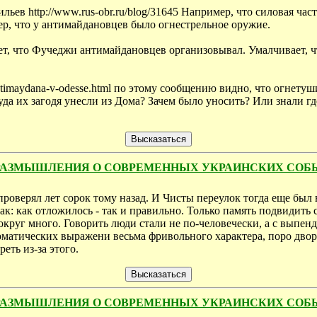
ев http://www.rus-obr.ru/blog/31645 Например, что силовая ча
, что у антимайдановцев было огнестрельное оружие.
ет, что Фучеджи антимайдановцев организовывал. Умалчивает, 
rov-antimaydana-v-odesse.html по этому сообщению видно, что огне
уда их загодя унесли из Дома? Зачем было уносить? Или знали 
ТКИЕ РАЗМЫШЛЕНИЯ О СОВРЕМЕННЫХ УКРАИНСКИХ СО
 проверял лет сорок тому назад. И Чисты переулок тогда еще был
 так: как отложилось - так и правильно. Только память подвидить
круг много. Говорить люди стали не по-человечески, а с выпен
оматических выражени весьма фривольного характера, поро дво
еть из-за этого.
ТКИЕ РАЗМЫШЛЕНИЯ О СОВРЕМЕННЫХ УКРАИНСКИХ СО