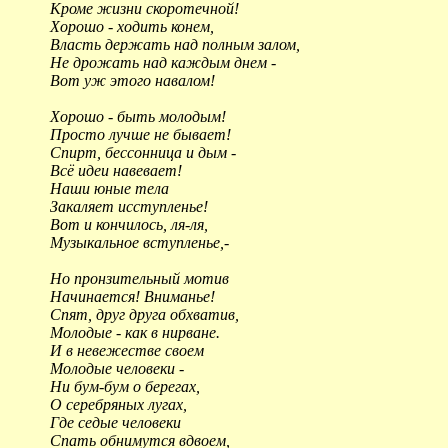
Кроме жизни скоротечной!
Хорошо - ходить конем,
Власть держать над полным залом,
Не дрожать над каждым днем -
Вот уж этого навалом!
Хорошо - быть молодым!
Просто лучше не бывает!
Спирт, бессонница и дым -
Всё идеи навевает!
Наши юные тела
Закаляет исступленье!
Вот и кончилось, ля-ля,
Музыкальное вступленье,-
Но пронзительный мотив
Начинается! Вниманье!
Спят, друг друга обхватив,
Молодые - как в нирване.
И в невежестве своем
Молодые человеки -
Ни бум-бум о берегах,
О серебряных лугах,
Где седые человеки
Спать обнимутся вдвоем,