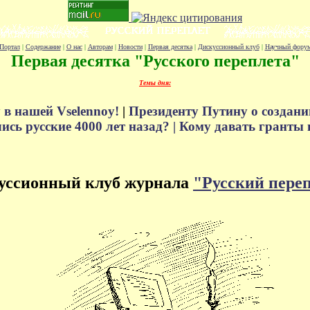
Портал
|
Содержание
|
О нас
|
Авторам
|
Новости
|
Первая десятка
|
Дискуссионный клуб
|
Научный фору
Первая десятка "Русского переплета"
Темы дня:
 в нашей Vselennoy!
|
Президенту Путину о создани
сь русские 4000 лет назад? |
Кому давать гранты 
уссионный клуб журнала
"Русский пере