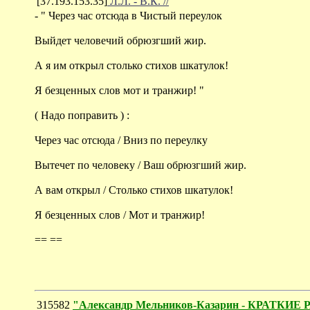
[37.193.153.35]
Л.Л. - В.К. //
- " Через час отсюда в Чистый переулок
Выйдет человечий обрюзгший жир.
А я им открыл столько стихов шкатулок!
Я безценных слов мот и транжир! "
( Надо поправить ) :
Через час отсюда / Вниз по переулку
Вытечет по человеку / Ваш обрюзгший жир.
А вам открыл / Столько стихов шкатулок!
Я безценных слов / Мот и транжир!
== ==
315582
"Александр Мельников-Казарин - КРА