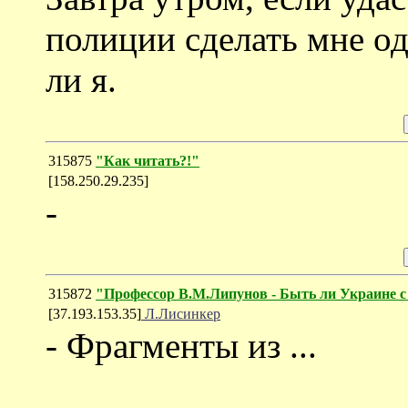
полиции сделать мне од
ли я.
315875
"Как читать?!"
[158.250.29.235]
-
315872
"Профессор В.М.Липунов - Быть ли Украине с
[37.193.153.35]
Л.Лисинкер
- Фрагменты из ...