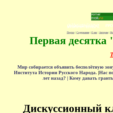
Портал
|
Содержание
|
О нас
|
Авторам
|
Но
Первая десятка 
Т
Мир собирается объявить бесполётную зон
Института Истории Русского Народа.
|
Нас п
лет назад? |
Кому давать грант
Дискуссионный к