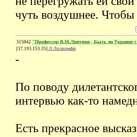
не перегружать ей свои
чуть воздушнее. Чтобы 
315842
"Профессор В.М.Липунов - Быть ли Украине с
[37.193.153.35]
Л.Лилиомфи
-
По поводу дилетантског
интервью как-то намедни
Есть прекрасное выска