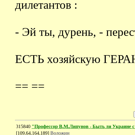
дилетантов :
- Эй ты, дурень, - перес
ЕСТЬ хозяйскую ГЕРА
== ==
315840
"Профессор В.М.Липунов - Быть ли Украине с
[109.64.164.189]
Воложин