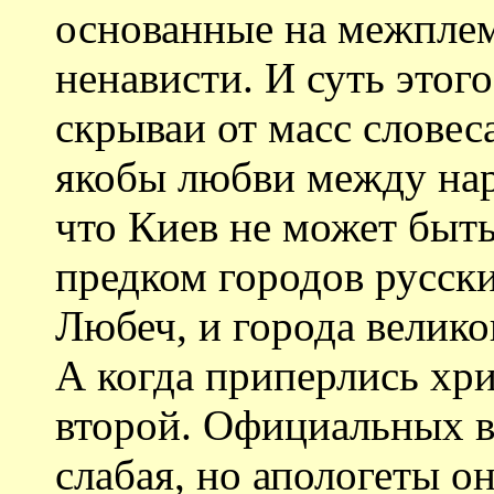
основанные на межплем
ненависти. И суть этог
скрываи от масс словес
якобы любви между наро
что Киев не может быт
предком городов русски
Любеч, и города велико
А когда приперлись хри
второй. Официальных в
слабая, но апологеты о