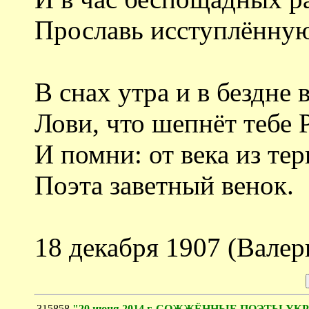
Прославь исступлённую
В снах утра и в бездне 
Лови, что шепнёт тебе 
И помни: от века из те
Поэта заветный венок.
18 декабря 1907 (Вале
315858
"20 июня 2014 г. СОЖЖЁННЫЕ ПОЭТЫ У