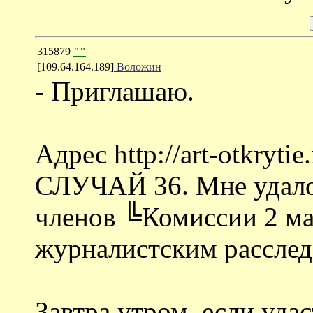
315879
""
[109.64.164.189]
Воложин
- Приглашаю.
Адрес http://art-otkrytie
СЛУЧАЙ 36. Мне удалос
членов ╚Комиссии 2 м
журналистским расслед
Завтра утром, если уда