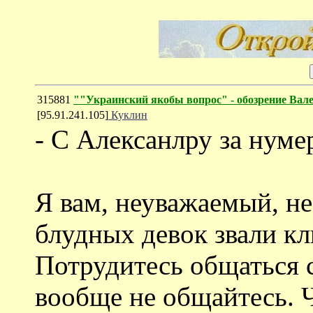
315881
""Украинский якобы вопрос" - обозрение Ва
[95.91.241.105]
Куклин
- С Алексанлру за нум
Я вам, неуважаемый, 
блудных девок звали кл
Потрудитесь общаться 
вообще не общайтесь. Ч