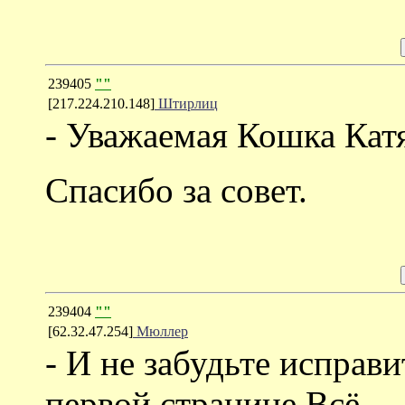
239405
""
[217.224.210.148]
Штирлиц
- Уважаемая Кошка Катя
Спасибо за совет.
239404
""
[62.32.47.254]
Мюллер
- И не забудьте исправи
первой странице.Всё.