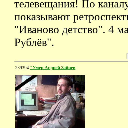
телевещания! По кана
показывают ретроспект
"Иваново детство". 4 м
Рублёв".
239394
"Умер Андрей Зайцев