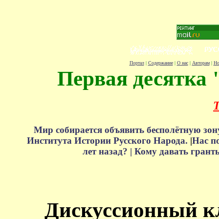
Портал
|
Содержание
|
О нас
|
Авторам
|
Но
Первая десятка 
Т
Мир собирается объявить бесполётную зон
Института Истории Русского Народа.
|
Нас п
лет назад? |
Кому давать грант
Дискуссионный к