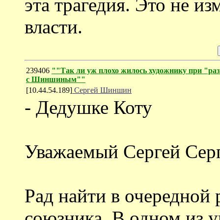
эта трагедия. Это не и
власти.
239406
""Так ли уж плохо жилось художнику при "раз
с Шиншиным""
[10.44.54.189]
Сергей Шиншин
- Дедушке Коту
Уважаемый Сергей Серг
Рад найти в очередной 
союзника. В одном из 