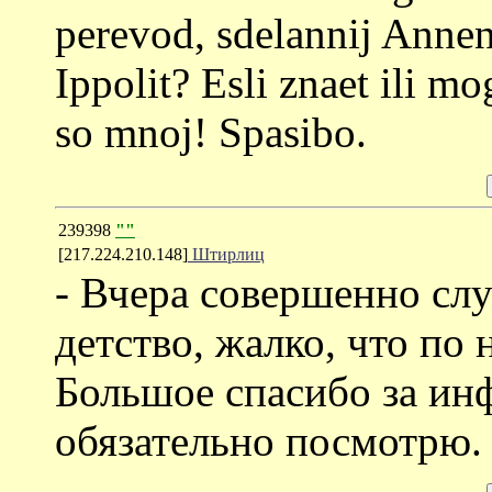
perevod, sdelannij Annen
Ippolit? Esli znaet ili mo
so mnoj! Spasibo.
239398
""
[217.224.210.148]
Штирлиц
- Вчера совершенно сл
детство, жалко, что по 
Большое спасибо за ин
обязательно посмотрю.