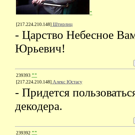
"
[217.224.210.148]
Штирлиц
- Царство Небесное Ва
Юрьевич!
239393
""
[217.224.210.148]
Алекс Юстасу
- Придется пользоватьс
декодера.
239392
""