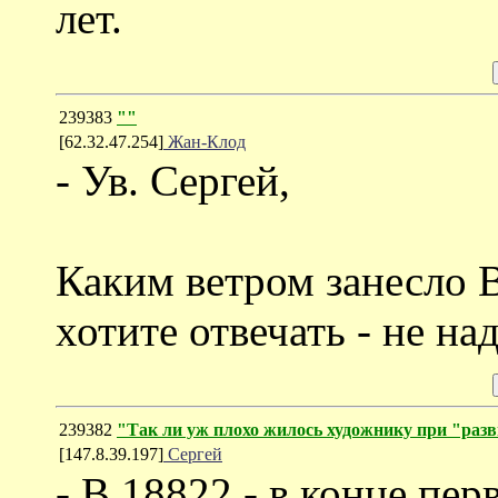
лет.
239383
""
[62.32.47.254]
Жан-Клод
- Ув. Сергей,
Каким ветром занесло В
хотите отвечать - не н
239382
"Так ли уж плохо жилось художнику при "раз
[147.8.39.197]
Сергей
- В 18822 - в конце пе