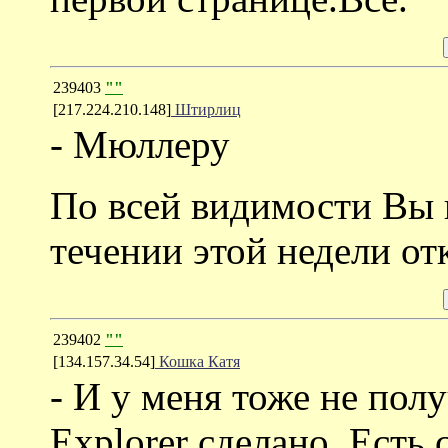
239403
""
[217.224.210.148]
Штирлиц
- Мюллеру
По всей видимости Вы 
течении этой недели от
239402
""
[134.157.34.54]
Кошка Катя
- И у меня тоже не пол
Explorer сделано. Есть 