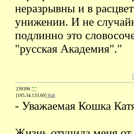
неразрывны и в расцвете,
унижении. И не случайн
подлинно это словосоче
"русская Академия"."
239396
""
[195.34.133.60]
Yuli
- Уважаемая Кошка Кат
Жизнь отучила меня от