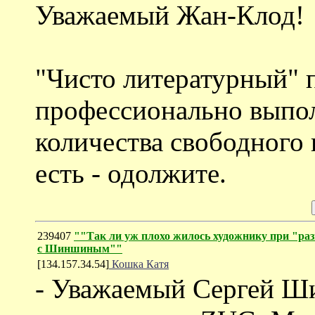
Уважаемый Жан-Клод!
"Чисто литературный" п
профессионально выпол
количества свободного 
есть - одолжите.
239407
""Так ли уж плохо жилось художнику при "раз
с Шиншиным""
[134.157.34.54]
Кошка Катя
- Уважаемый Сергей Ш