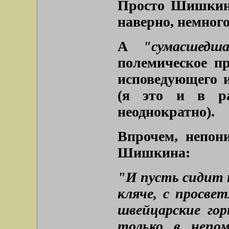
Просто Шишкин,
наверно, немного
А
"сумасшедш
полемическое п
исповедующего 
(я это и в ра
неоднократно).
Впрочем, непон
Шишкина:
"И пусть сидит 
кляче, с просве
швейцарские гор
только в непом