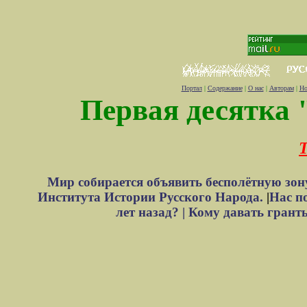
Портал
|
Содержание
|
О нас
|
Авторам
|
Но
Первая десятка 
Т
Мир собирается объявить бесполётную зон
Института Истории Русского Народа.
|
Нас п
лет назад? |
Кому давать грант