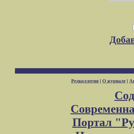
Доба
Редколлегия
|
О журнале
|
А
Сод
Современна
Портал "Ру