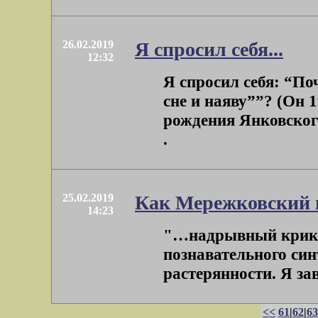
26.02.2019
Я спросил себя...
12:32
Я спросил себя: “П
сне и наяву””? (Он 1
рождения Янковского
.
25.02.2019
Как Мережковский 
14:23
"…надрывный крик о 
познавательного синт
растерянности. Я зав
<<
61
|
62
|
63