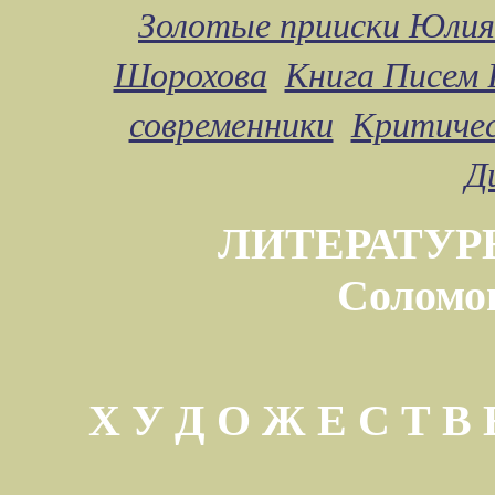
Золотые прииски Юлия
Шорохова
Книга Писем 
современники
Критичес
Д
ЛИТЕРАТУР
Соломо
Х У Д О Ж Е С Т 