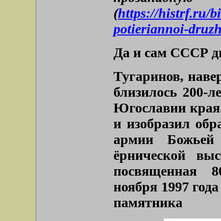
(
https://histrf.ru/b
potieriannoi-druz
Да и сам СССР д
Тугаринов, наве
близилось 200-л
Югославии края. 
и изобразил обр
армии Божьей
ёрнической выс
посвященная 8
ноября 1997 года
памятника