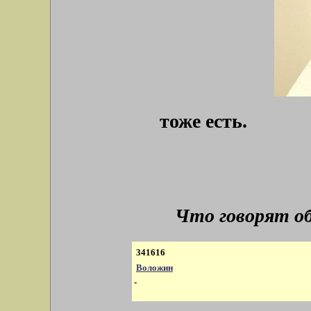
тоже есть.
Что говорят о
341616
Воложин
-