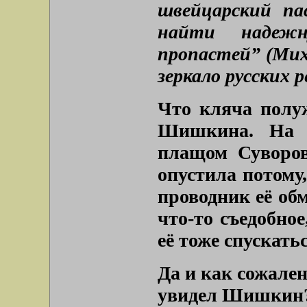
швейцарский па
найти надеж
пропастей” (Мих
зеркало русских р
Что кляча полуж
Шишкина. На 
плащом Суворов
опустила потому,
проводник её об
что-то съедобное
её тоже спускать
Да и как сожален
увидел Шишкин