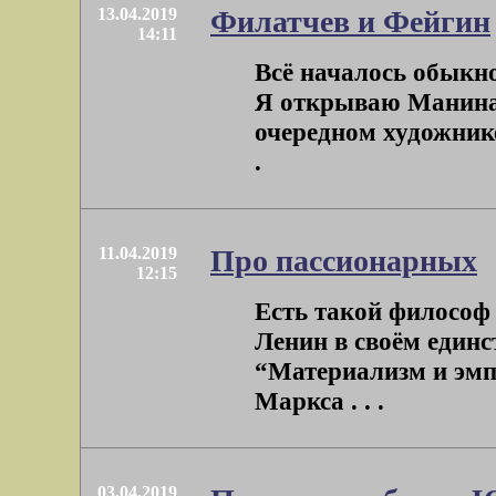
13.04.2019
Филатчев и Фейгин
14:11
Всё началось обыкно
Я открываю Манина 
очередном художник
.
11.04.2019
Про пассионарных
12:15
Есть такой философ 
Ленин в своём един
“Материализм и эмп
Маркса . . .
03.04.2019