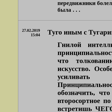
передвижники болел
была . . .
27.02.2019
Туго иным с Тугар
15:04
Гнилой интелл
принципиальнос
что толкован
искусство. Особ
усиливать
Принципиальнос
обозначить, чт
второсортное п
встретишь ЧЕГО