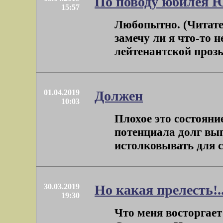
По поводу юбилея 
15:57
Любопытно. (Читате
замечу ли я что-то 
лейтенантской прозы?
01.04.2019
Должен
10:03
Плохое это состояни
потенциала долг вып
истолковывать для се
30.03.2019
Но какая прелесть!.
19:30
Что меня восторгает