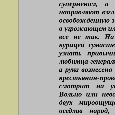
суперменом, а
направляют взгля
освобожденную зе
в угрожающем ил
все не так. На
курицей сумасш
узнать привычн
любимца-генерали
а рука вознесен
крестьянин-пров
смотрит на ус
Вольно или нев
двух мироощуще
оседлав народ