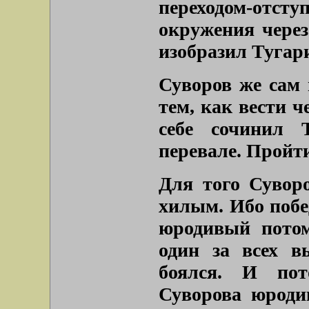
переходом-отсту
окружения через
изобразил Тугар
Суворов же сам 
тем, как вести ч
себе сочинил 
перевале. Пройт
Для того Сувор
хилым. Ибо побед
юродивый потом
один за всех в
боялся. И пот
Суворова юроди