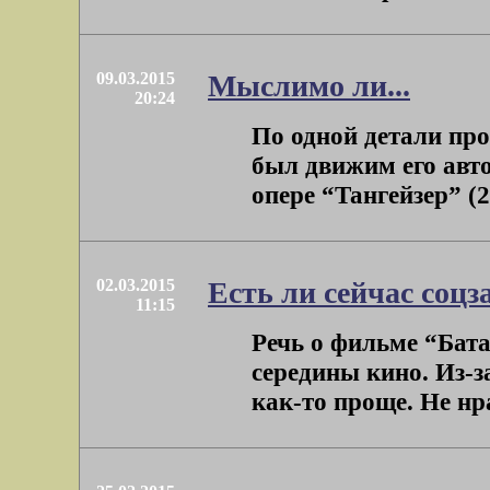
09.03.2015
Мыслимо ли...
20:24
По одной детали пр
был движим его авто
опере “Тангейзер” (2
02.03.2015
Есть ли сейчас соцз
11:15
Речь о фильме “Бата
середины кино. Из-
как-то проще. Не нра