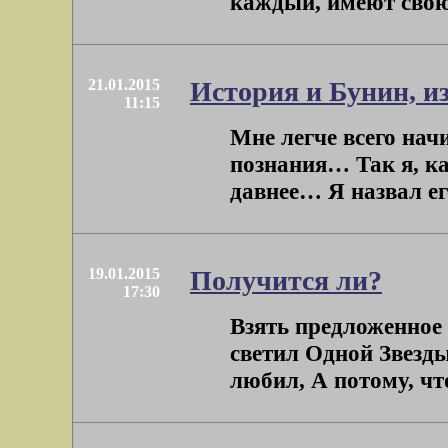
каждый, имеют свою 
21.01.2015
История и Бунин, 
11:15
Мне легче всего нач
познания… Так я, ка
давнее… Я назвал ег
19.01.2015
Получится ли?
17:30
Взять предложенное 
светил Одной Звезды
любил, А потому, что