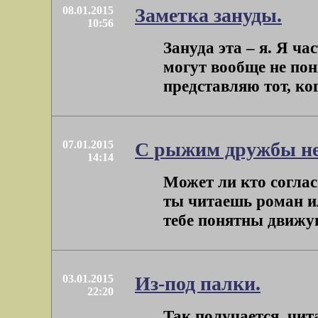
08.01.2015
Заметка зануды.
10:56
Зануда эта – я. Я ча
могут вообще не пон
представляю тот, ког
07.01.2015
С рыжим дружбы не 
14:14
Может ли кто соглас
ты читаешь роман и
тебе понятны движущ
03.01.2015
Из-под палки.
22:20
Так получается, чит