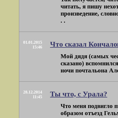
читать, я пишу нехо
произведение, словн
. .
01.01.2015
Что сказал Кончалов
15:46
Мой дядя (самых чес
сказано) вспомнилс
ночи почтальона Але
28.12.2014
Ты что, с Урала?
11:45
Что меня подвигло 
образом отъезд Гельм