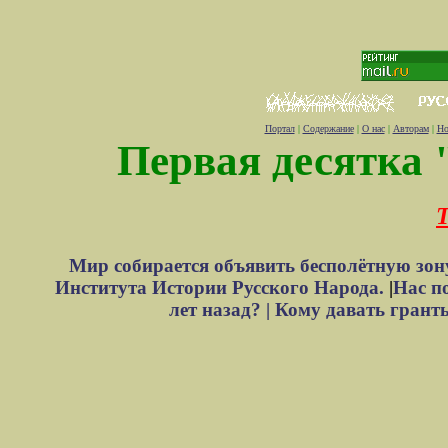
Портал
|
Содержание
|
О нас
|
Авторам
|
Но
Первая десятка 
Т
Мир собирается объявить бесполётную зон
Института Истории Русского Народа.
|
Нас п
лет назад? |
Кому давать грант