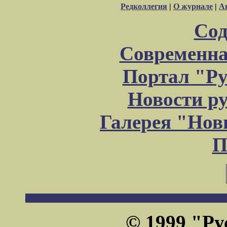
Редколлегия
|
О журнале
|
А
Сод
Современна
Портал "Ру
Новости р
Галерея "Но
П
© 1999 "Ру