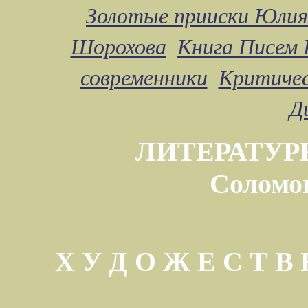
Золотые прииски Юлия
Шорохова
Книга Писем 
современники
Критичес
Д
ЛИТЕРАТУР
Соломо
Х У Д О Ж Е С Т 