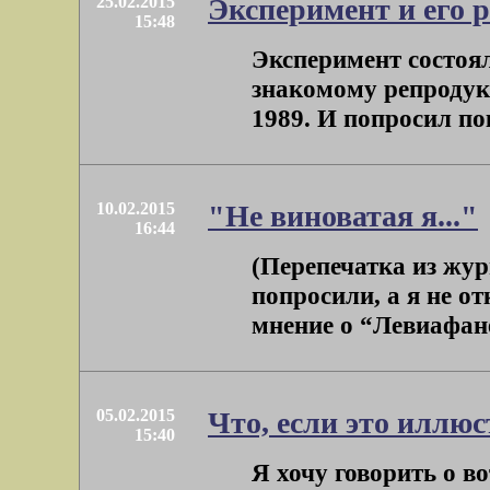
25.02.2015
Эксперимент и его р
15:48
Эксперимент состоя
знакомому репродук
1989. И попросил пок
10.02.2015
"Не виноватая я..."
16:44
(Перепечатка из жу
попросили, а я не о
мнение о “Левиафане
05.02.2015
Что, если это иллю
15:40
Я хочу говорить о во