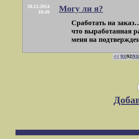
20.12.2014
Могу ли я?
18:49
Сработать на заказ…
что выработанная ра
меня на подтверждени
<<
91
|92|
93
|
Доба