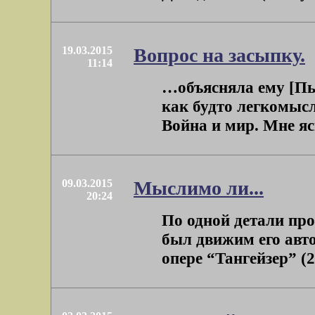
19.03.2015
Вопрос на засыпку.
11:14
…объясняла ему [Пье
как будто легкомысл
Война и мир. Мне ясн
09.03.2015
Мыслимо ли...
20:24
По одной детали пр
был движим его авто
опере “Тангейзер” (2