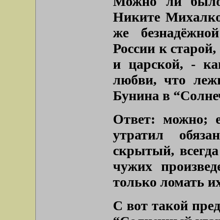
Можно ли было
Никите Михалков
же безнадёжно
России к старой,
и царской, - к
любви, что леж
Бунина в “Солне
Ответ: можно; 
утратил обяза
скрытый, всегд
чужих произвед
только ломать их
С вот такой пре