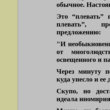
обычное. Настоя
Это “плевать” 
плевать”, пр
предложению:
"И необыкновенн
от многолюдст
освещенного и п
Через минуту п
куда унесло и ее 
Скупо, но дост
идеала иномирия