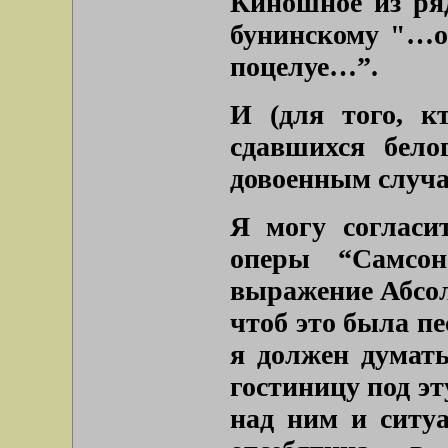
Киношное из ряд
бунинскому
"…об
поцелуе…”
.
И (для того, к
сдавшихся бело
довоенным случа
Я могу согласи
оперы “Самсон
выражение Абсол
чтоб это была пе
я должен думать
гостиницу под эт
над ним и ситуа