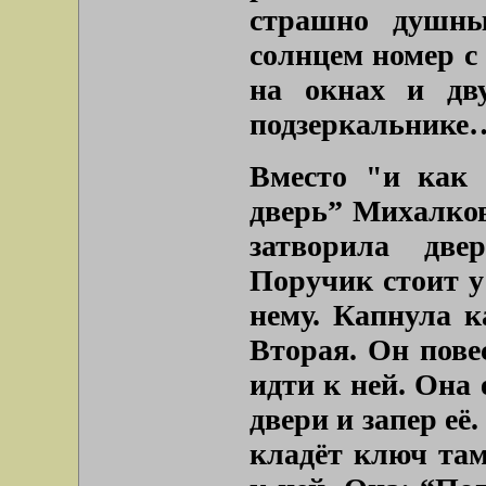
страшно душны
солнцем номер 
на окнах и дв
подзеркальнике
Вместо
"и как 
дверь”
Михалков
затворила две
Поручик стоит у
нему. Капнула к
Вторая. Он пове
идти к ней. Она 
двери и запер её
кладёт ключ там