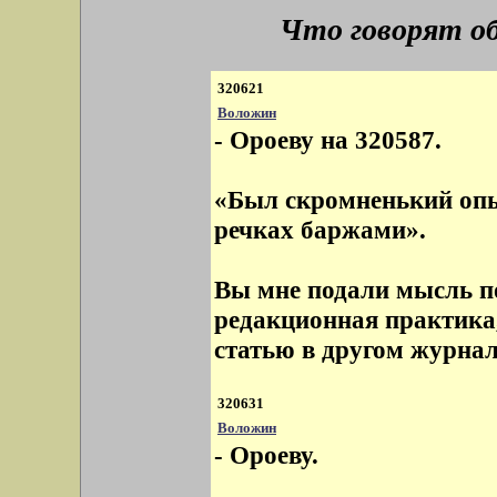
Что говорят о
320621
Воложин
- Ороеву на 320587.
«Был скромненький опы
речках баржами».
Вы мне подали мысль по
редакционная практика,
статью в другом журнале
320631
Воложин
- Ороеву.