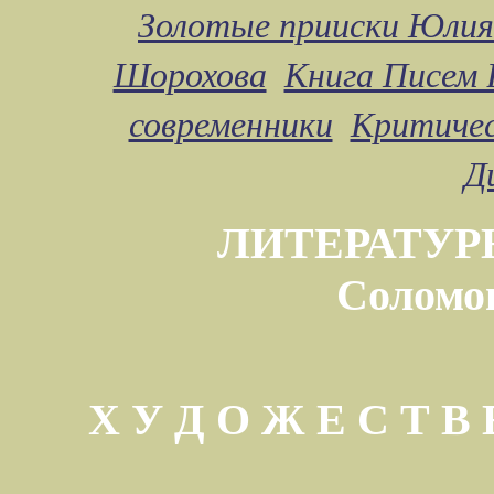
Золотые прииски Юлия
Шорохова
Книга Писем 
современники
Критичес
Д
ЛИТЕРАТУР
Соломо
Х У Д О Ж Е С Т 