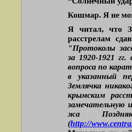
“Солнечный удар
Кошмар. Я не м
Я читал, что 
расстрелам сда
"Протоколы зас
за 1920-1921 гг
вопроса по кара
в указанный пе
Землячка никако
крымским расст
замечательную 
жа Поздняк
(
http://www.centr