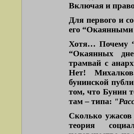
Включая и право
Для первого и с
его “Окаянными
Хотя… Почему “
“Окаянных дне
трамвай с анарх
Нет! Михалко
бунинской публ
том, что Бунин т
там – типа:
"Рас
Сколько ужасов
теория социа