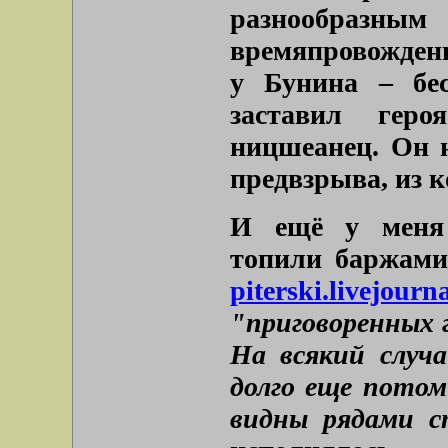
разнообра
времяпровождени
у Бунина – бес
заставил гер
ницшеанец. Он н
предвзрыва, из к
И ещё у меня 
топили баржами
piterski.livejour
"приговоренных 
На всякий случа
долго еще потом
видны рядами 