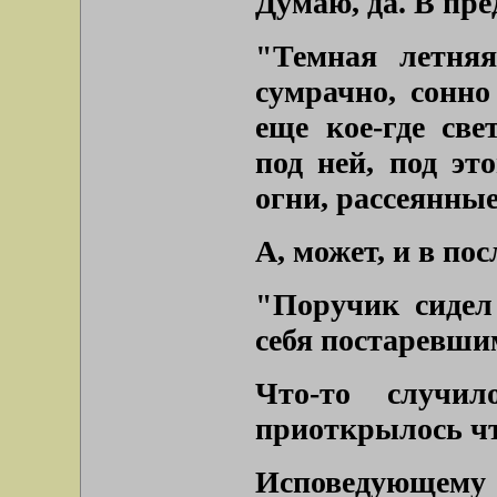
Думаю, да. В пр
"Темная летняя
сумрачно, сонно
еще кое-где св
под ней, под эт
огни, рассеянные
А, может, и в по
"Поручик сидел 
себя постаревшим
Что-то случи
приоткрылось чт
Исповедующем