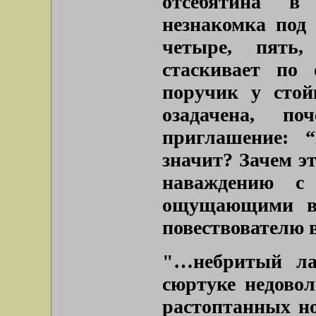
отсебятина в
незнакомка под с
четыре, пять
стаскивает по 
поручик у стой
озадачена, п
приглашение: 
значит? Зачем э
наваждению с
ощущающими вр
повествователю 
"…небритый ла
сюртуке недово
растоптанных но