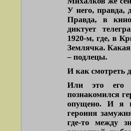
Михалков же сей
У него, правда, 
Правда, в кин
диктует телегр
1920-м, где, в К
Землячка. Какая
– подлецы.
И как смотреть 
Или это его 
познакомился гер
опущено. И я 
героиня замужня
где-то между з