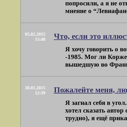
попросили, а я не о
мнение о “Левиафане
05.02.2015
Что, если это иллю
15:40
Я хочу говорить о во
-1985. Мог ли Коржев
вышедшую во Франци
30.01.2015
Пожалейте меня, лю
12:39
Я загнал себя в угол
хотел сказать автор
трудно), я ещё приказ