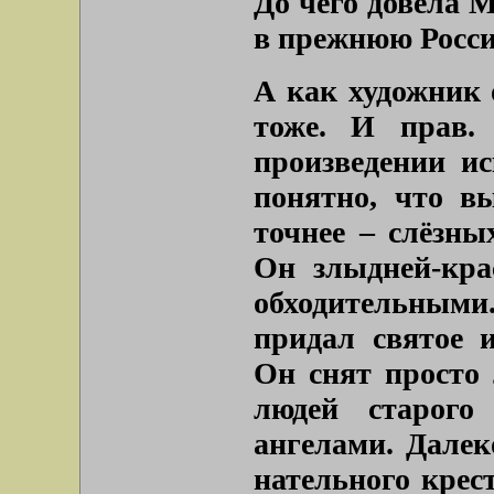
До чего довела М
в прежнюю Рос
А как художник о
тоже. И прав.
произведении ис
понятно, что в
точнее – слёзны
Он злыдней-кра
обходительным
придал святое и
Он снят просто
людей старого
ангелами. Далек
нательного крест