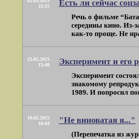
02.03.2015
Есть ли сейчас соцз
11:15
Речь о фильме “Бата
середины кино. Из-
как-то проще. Не нра
25.02.2015
Эксперимент и его р
15:48
Эксперимент состоя
знакомому репродук
1989. И попросил пок
10.02.2015
"Не виноватая я..."
16:44
(Перепечатка из жу