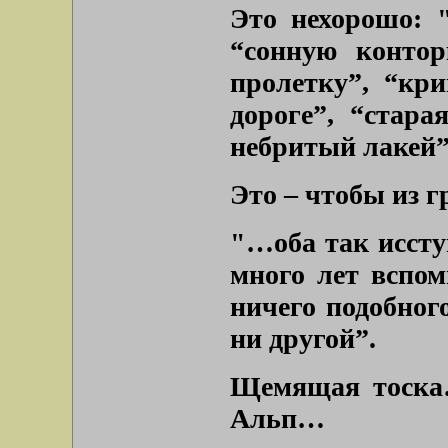
Это нехорошо:
“сонную контор
пролетку”, “кр
дороге”, “стара
небритый лакей
Это – чтобы из г
"…оба так иссту
много лет вспом
ничего подобног
ни другой”.
Щемящая тоска
Альп…