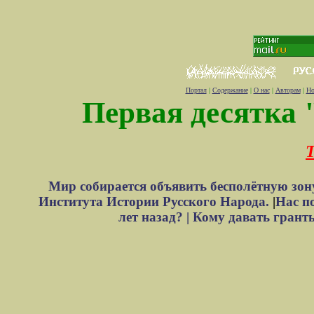
Портал
|
Содержание
|
О нас
|
Авторам
|
Но
Первая десятка 
Т
Мир собирается объявить бесполётную зон
Института Истории Русского Народа.
|
Нас п
лет назад? |
Кому давать грант