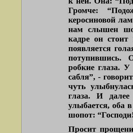
к ней. Она: “По
Громче: “Под
керосиновой лам
нам слышен шо
кадре он стоит 
появляется гола
потупившись. 
робкие глаза. У 
сабля”, - говори
чуть улыбнулас
глаза. И дале
улыбается, оба в
шопот: “Господи!
Просит прощени