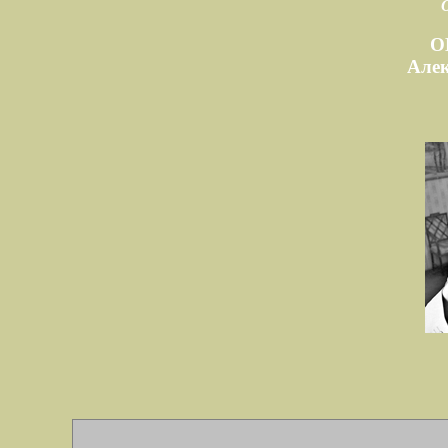
О
Але