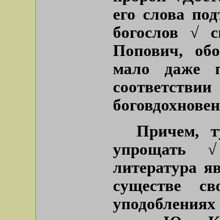
его слова по
богослов √ 
Попович, об
мало даже п
соответств
боговдохновен
Причем, т
упрощать √
литература я
существе св
уподоблениях