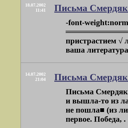
18.07.2002
Письма Смердяк
11:41
-font-weight:norm
════════════
пристрастием √
ваша литература 
14.07.2002
Письма Смердяк
21:04
Письма Смердяк
и вышла-то из ла
не пошла■ (из л
первое. Победа, . .