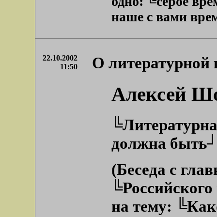
одно: ╚серое вре
наше с вами время
22.10.2002
О литературной 
11:50
Алексей Ш
╚Литературна
должна быть┘
(Беседа с гла
╚Российского
на тему: ╚Ка