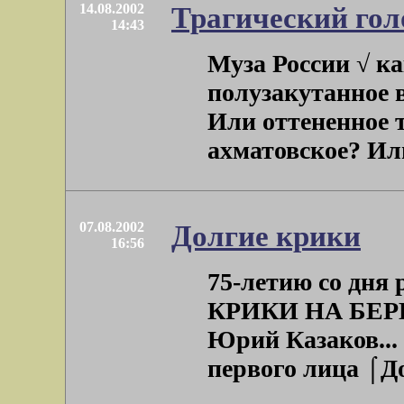
14.08.2002
Трагический гол
14:43
Муза России √ ка
полузакутанное 
Или оттененное 
ахматовское? Или
07.08.2002
Долгие крики
16:56
75-летию со дн
КРИКИ НА БЕРЕ
Юрий Казаков... 
первого лица ⌠Дол