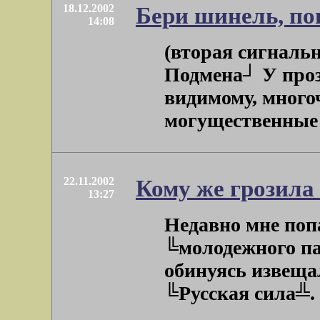
18.12.2002
Бери шинель, п
14:08
(вторая сигнальн
Подмена┘ У проз
видимому, много
могущественные л
22.11.2002
Кому же грозила
13:27
Недавно мне поп
╚молодежного па
обинуясь извещал
╚Русская сила╩. За