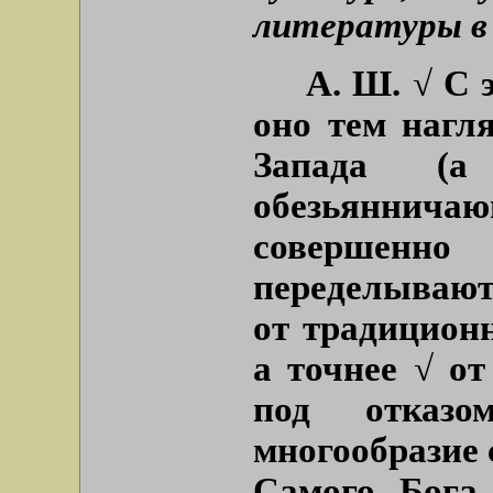
литературы в
А. Ш.
√ С э
оно тем нагл
Запада (
обезьяннич
совершен
переделывают
от традицион
а точнее √ о
под отказо
многообразие 
Самого Бога