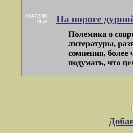
08.07.2002
На пороге дурно
19:24
Полемика о совр
литературы, раз
сомнения, более
подумать, что цел
Доба