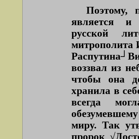
Поэтому, 
является и
русской ли
митрополита 
Распутина┘В
воззвал из н
чтобы она д
хранила в се
всегда мо
обезумевшем
миру. Так у
пророк √Дост