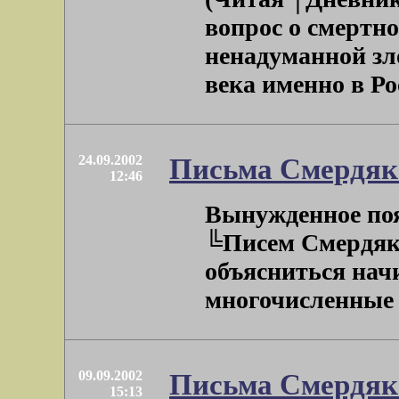
вопрос о смертно
ненадуманной зл
века именно в Росс
24.09.2002
Письма Смердяко
12:46
Вынужденное по
╚Писем Смердяк
объясниться нач
многочисленные зв
09.09.2002
Письма Смердяко
15:13