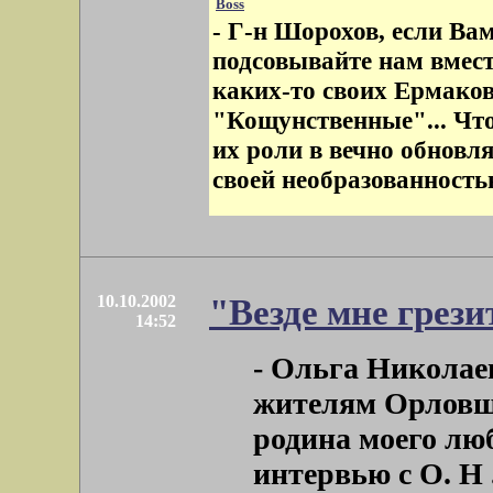
Boss
- Г-н Шорохов, если Вам
подсовывайте нам вмес
каких-то своих Ермаков
"Кощунственные"... Что
их роли в вечно обновл
своей необразованност
10.10.2002
"Везде мне грез
14:52
- Ольга Николае
жителям Орловщи
родина моего люб
интервью с О. Н . 