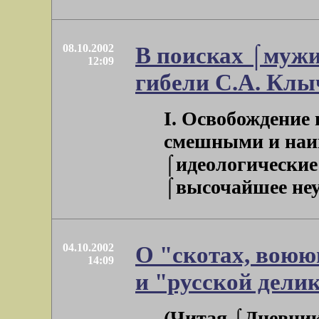
08.10.2002
В поисках ⌠мужи
12:09
гибели С.А. Клы
I. Освобождение
смешными и наи
⌠идеологические 
⌠высочайшее неуд
04.10.2002
О "скотах, воюю
14:09
и "русской дели
(Читая ⌠Дневник