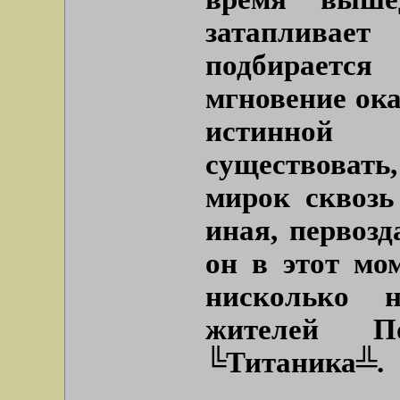
затапливае
подбирается
мгновение ока
истинной р
существоват
мирок сквозь
иная, первозд
он в этот мо
нисколько 
жителей П
╚Титаника╩.