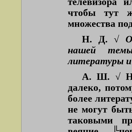
телевизора и
чтобы тут ж
множества по
Н. Д.
√ О
нашей темы
литературы и
А.
Ш.
√ Н
далеко, потом
более литерат
не могут быт
таковыми пр
веяние ╚но