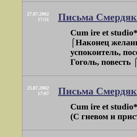
27.07.2002
Письма Смердяк
17:51
Cum ire et studio
⌠Наконец желанн
успокоитель, посе
Гоголь, повесть 
25.07.2002
Письма Смердяк
17:07
Cum ire et st
(С гневом и пристр