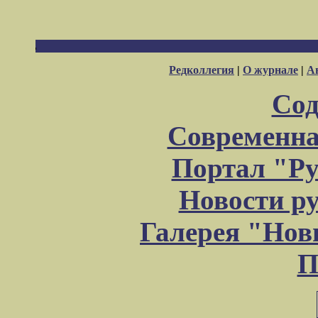
Редколлегия
|
О журнале
|
А
Сод
Современна
Портал "Ру
Новости р
Галерея "Но
П