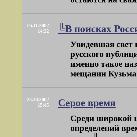
05.11.2002
╚В поисках Рос
14:32
Увидевшая свет в
русского публиц
именно такое на
мещанин Кузьма .
25.10.2002
Серое время
15:45
Среди широкой 
определений вре