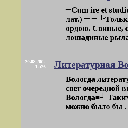
═Cum ire et studi
лат.) ═ ═ ╚Тольк
ордою. Свиные, 
лошадиные рыла √ 
30.08.2002
Литературная Во
12:36
Вологда литерат
свет очередной 
Вологда■┘ Таки
можно было бы . .