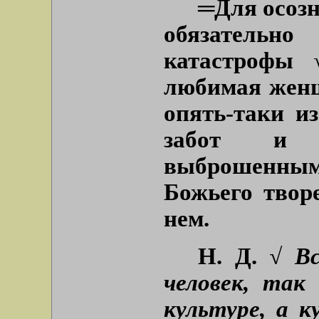
═
Для осозн
обязательн
катастрофы 
любимая женщ
опять-таки и
забот и т
выброшенным
Божьего твор
нем.
Н. Д.
√ Вс
человек, так
культуре, а к