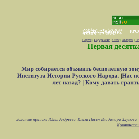
Портал
|
Содержание
|
О нас
|
Авторам
|
Но
Первая десятк
Мир собирается объявить бесполётную зон
Института Истории Русского Народа.
|
Нас п
лет назад? |
Кому давать грант
Золотые прииски Юлия Андреева
Книга Писем Владимира Хлумова
Критически