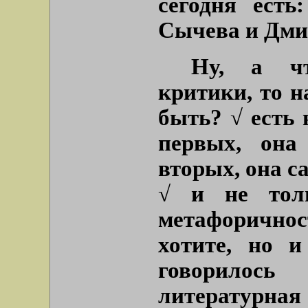
сегодня ест
Сычева и Дми
Ну, а чт
критики, то н
быть? √ есть 
первых, она
вторых, она с
√ и не толь
метафоричнос
хотите, но 
говорилось
литерату