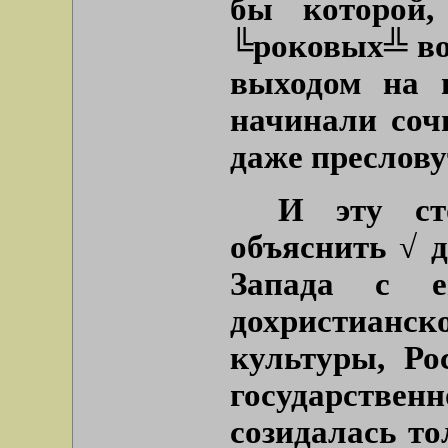
бы которой,
╚роковых╩ воз
выходом на п
начинали соч
даже преслову
И эту ст
объяснить √ д
Запада с е
дохристиан
культуры, Ро
государстве
созидалась т