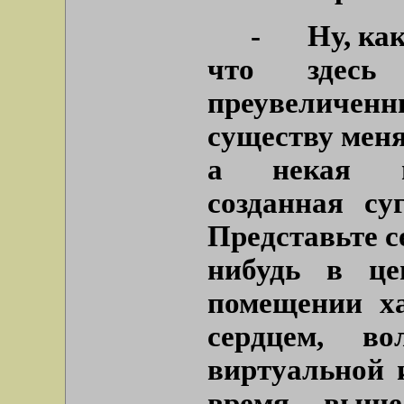
-
Ну, как
что здесь
преувеличен
существу меня
а некая па
созданная су
Представьте с
нибудь в це
помещении ха
сердцем, в
виртуальной и
время выше