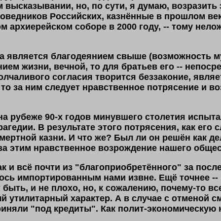
 высказывании, но, по сути, я думаю, возразить 
оведников Российских, казнённые в прошлом век
 архиерейском соборе в 2000 году, -- тому
нелож
на является благодеянием свыше (возможность м
ием жизни, вечной, то для братьев его -- непоср
 молчаливого согласия творится беззаконие, явл
 то за ним следует нравственное потрясение и во
а рубеже 90-х годов минувшего столетия испыта
агедии. В результате этого потрясения, как его 
ертной казни. И что же? Был ли он решён как де
за этим нравственное возрождение нашего обще
как и всё почти из "благоприобретённого" за пос
ось импортированным нами извне. Ещё точнее -- и
 быть, и не плохо, но, к сожалению, почему-то 
 утилитарный характер. А в случае с отменой см
иняли "под кредиты". Как полит-экономическую 