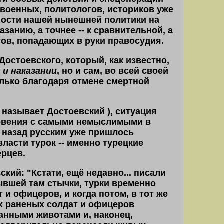
 военных, политологов, историков уже
ности нашей нынешней политики на
занию, а точнее -- к сравнительной, а
ов, попадающих в руки правосудия.
Достоевского, который, как известно,
 и наказании
, но и сам, во всей своей
лько благодаря отмене смертной
 называет Достоевский ), ситуация
новения с самыми немыслимыми в
ет назад русским уже пришлось
ласти турок -- именно турецкие
ерцев.
ский: "Кстати, ещё недавно... писали
бывшей там стычки, турки временно
 и офицеров, и когда потом, в тот же
их раненых солдат и офицеров
анными животами и, наконец,