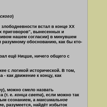
ского
)
й злободневности встал в конце XX
ых приговоров", вынесенных и
ливом нашем согласии) в минувшем
и разумному обоснованию, как бы кто-
азал ещё Ницше, ничего общего с
жее с логикой исторической. В том,
- как движение к концу, как
ру), можно смело назвать
са
(
т. е.
конца света
)
, если можно так
вым сознанием, а
максимальное
е, разумеется, найдёт избыток