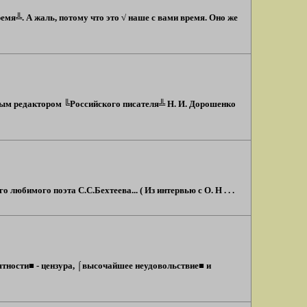
мя╩. А жаль, потому что это √ наше с вами время. Оно же
ным редактором ╚Российского писателя╩ Н. И. Дорошенко
юбимого поэта С.С.Бехтеева... ( Из интервью с О. Н . . .
тности■ - цензура, ⌠высочайшее неудовольствие■ и