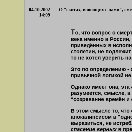
04.10.2002
О "скотах, воюющих с нами", сме
14:09
Т
о, что вопрос о смер
века именно в России,
приведённых в исполн
столетии, не подлежит
то не хотел уверить на
Это по определению -
привычной логикой не 
Однако имеет она, эта
разумеется, смысле, в
"созревание времён и 
В этом смысле то, что 
апокалипсисом в "одно
выразиться, не истреб
спасение
верных
в
пре