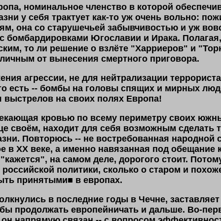
ропа, номинальное членство в которой обеспечи
азни у себя трактует как-то уж очень вольно: п
ям, она со старушечьей забывчивостью и уж во
 бомбардировками Югославии и Ирака. Полагая, 
ким, то ли решение о взлёте "Харриеров" и "Тор
тличным от вынесения смертного приговора.
жения агрессии, не для нейтрализации террориста
 то есть -- бомбы на головы спящих и мирных люд
 выстрелов на своих полях Европа!
текающая кровью по всему периметру своих южны
це своём, находит для себя возможным сделать 
азни. Повторюсь -- не востребованная народной
е в XX веке, а именно навязанная под обещание к
"кажется", на самом деле, дорогого стоит. Потом
российской политики, сколько о старом и похо
ыть принятыми
■
в европах.
толкнулись в последние годы в Чечне, заставляет
ь бы продолжать европейничать и дальше. Во-пер
то он напрямую связан -- с вопросом эффективно