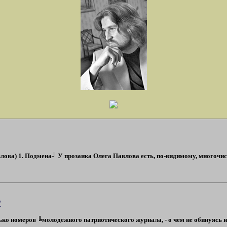
влова) 1. Подмена┘ У прозаика Олега Павлова есть, по-видимому, многочи
?
ко номеров ╚молодежного патриотического журнала, - о чем не обинуясь изв