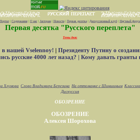
Портал
|
Содержание
|
О нас
|
Авторам
|
Новости
|
Первая десятка
|
Дискуссионный клуб
|
Научный фору
Первая десятка "Русского переплета"
Темы дня:
 в нашей Vselennoy!
|
Президенту Путину о создани
сь русские 4000 лет назад? |
Кому давать гранты 
ра Хлумова
Слово Владимира Березина
На оттоманке с Шиншиным
Классик
Дискуссия
ОБОЗРЕНИЕ
ОБОЗРЕНИЕ
Алексея Шорохова