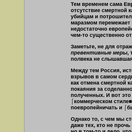
Тем временем сама Ев
отсутствие смертной к
убийцам и потрошител
маразмом перемежает с
недостаточно европейс
чем-то существенно о
Заметьте, не для отра
превентивные меры
,
полвека не слышавшая
Между тем Россия, ис
взрывов в самом серд
как отмена смертной к
покаяния за соделанно
полученных. И вот это 
⌠
коммерческом стиле
■
поевропейничать и
⌠
б
Однако то, с чем мы с
даже тех, кто не проч
но в том-то и дело, ч