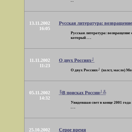
. .
13.11.2002
Русская литература: возвращени
16:05
Русская литература: возвращение с
который . . .
11.11.2002
О двух Россиях┘
11:23
О двух Россиях┘ (холст, масло) Мо
05.11.2002
╚В поисках России┘╩
14:32
Увидевшая свет в конце 2001 года
. . .
25.10.2002
Серое время