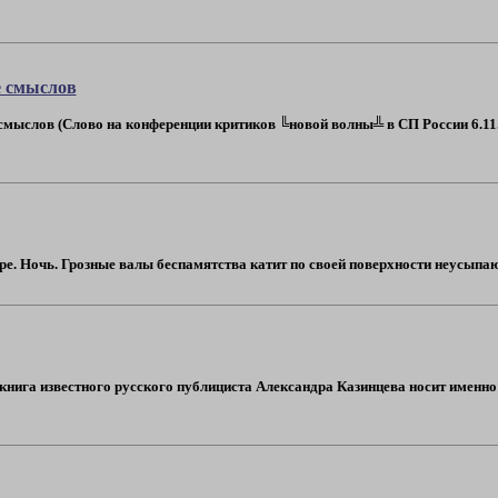
е смыслов
мыслов (Слово на конференции критиков ╚новой волны╩ в СП России 6.11.20
ре. Ночь. Грозные валы беспамятства катит по своей поверхности неусыпающ
 книга известного русского публициста Александра Казинцева носит именн