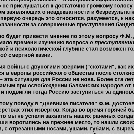
о не прислушаться к достаточно громкому голосу
ом заявляющих о неадекватности и безрезультат
первую очередь это относится, разумеется, к нака
аказанности за совершенные преступления бандит
о будет привести мнение по этому вопросу Ф.М. 
емало времени изучению вопроса
о преступлении
ой и психологической глубине стал возможен то
ной
смертной казни.
ция войны с двуногими зверями ("скотами", как их
ся в европы российского общества после столк
-- эта ситуация для России не нова. Более ста л
самым при освобождении балканских народов от в
 и подвигли тогда Россию заступиться за единов
этому поводу в "Дневнике писателя" Ф.М. Достоев
ерствах этих извергов. Когда во время горячей 
что мы не успели захватить наших раненых солдат
аши воротились на прежнее место, то нашли сво
 с отрезанными носами, ушами, губами, с вырез