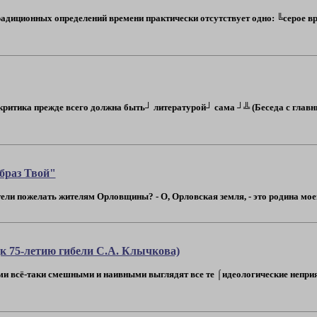
диционных определений времени практически отсутствует одно: ╚серое вре
ритика прежде всего должна быть┘ литературой┘ сама ┘╩ (Беседа с глав
браз Твой"
ли пожелать жителям Орловщины? - О, Орловская земля, - это родина моего л
к 75-летию гибели С.А. Клычкова)
ми всё-таки смешными и наивными выглядят все те ⌠идеологические неприя