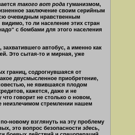
вается
такого вот рода
гуманизмом,
ожизненное заключение своим серийным
всю очевидным нравственным
видимо, то ли население этих стран
надо" с бомбами для этого населения
, захватившего автобус, а именно как
ей. Это сытая-то и мирная, уже
х границ, содрогнувшаяся от
такое двусмысленное приобретение,
 совестью, не явившаяся плодом
редитов, кажется, даже и не
у что говорит не столько о новом,
же неизлечимом стремлении нашем
 по-новому взглянуть на эту проблему
вых, это вопрос безопасности
здесь
,
сти боевых действий и спецопераций