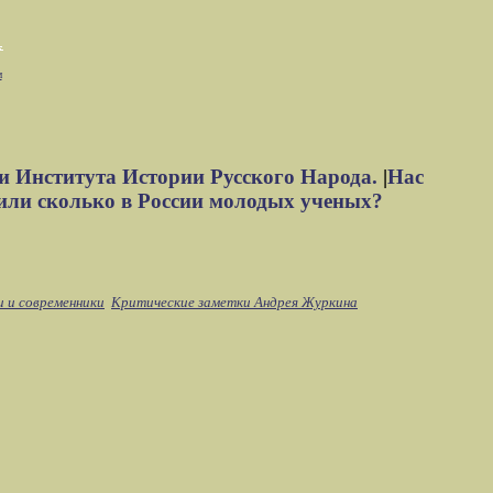
м
и Института Истории Русского Народа.
|
Нас
или сколько в России молодых ученых?
и и современники
Критические заметки Андрея Журкина