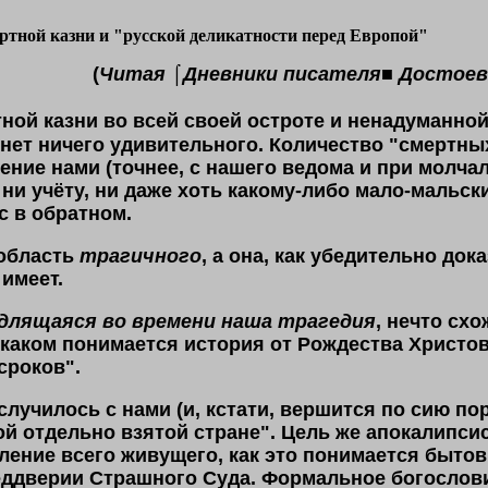
ртной казни и "русской деликатности перед Европой"
(
Читая ⌠Дневники писателя■ Достоев
тной казни во всей своей остроте и ненадуманно
 нет ничего удивительного. Количество "смертн
ение нами (точнее
,
с нашего ведома и при молча
 ни учёту, ни даже хоть какому-либо мало-мальск
с в обратном.
 область
трагичного
, а она, как убедительно док
имеет.
длящаяся во времени наша трагедия
, нечто схо
 каком понимается история от Рождества Христова 
сроков".
случилось с нами (и, кстати, вершится по сию по
й отдельно взятой стране". Цель же апокалипси
ление всего живущего, как это понимается быто
ддверии Страшного Суда. Формальное богослови