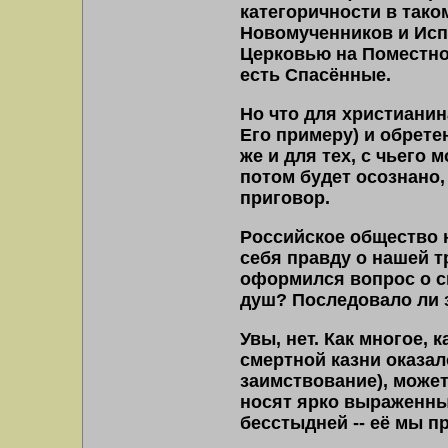
категоричности в таком
Новомученников и Исп
Церковью на Поместном
есть Спасённые.
Но что для христиани
Его примеру) и обретен
же и для тех, с чьего
потом будет осознано,
приговор.
Российское общество н
себя правду о нашей тр
оформился вопрос о см
душ? Последовало ли 
Увы, нет. Как многое, 
смертной казни оказал
заимствование), может
носят ярко выраженный
бесстыдней -
-
её мы пр