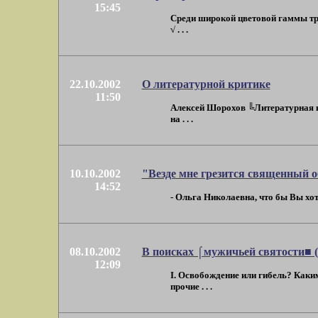
15:45
Среди широкой цветовой гаммы тра
√ . . .
22.10.2002
О литературной критике
11:50
Алексей Шорохов ╚Литературная к
на . . .
10.10.2002
"Везде мне грезится священный о
14:52
- Ольга Николаевна, что бы Вы хоте
08.10.2002
В поисках ⌠мужичьей святости■ (
12:09
I. Освобождение или гибель? Каки
прочие . . .