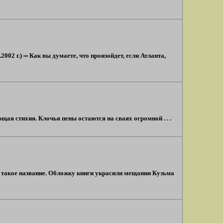
02 г.) ═ Как вы думаете, что произойдет, если Атланта,
ая стихия. Клочья пены остаются на сваях огромной . . .
о такое название. Обложку книги украсили мещанин Кузьма