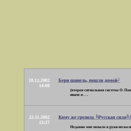
18.12.2002
Бери шинель, пошли домой┘
14:08
(вторая сигнальная система О. Па
иначе я . . .
22.11.2002
Кому же грозила ╚Русская сила╩
13:27
Недавно мне попало в руки несколь