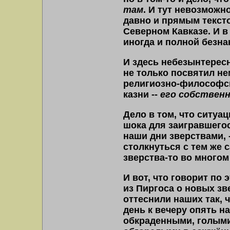
там
. И тут невозможн
давно и прямым текст
Северном Кавказе. И в 
иногда и полной безн
И здесь небезынтересн
не только посвятил н
религиозно-философск
казни --
его собствен
Дело в том, что ситуа
шока для заигравшего
наши дни зверствами, 
столкнуться с тем же 
зверства-то во многом
И вот, что говорит по 
из Пиргоса о новых зв
оттеснили наших так, 
день к вечеру опять н
обкраденными, голыми,