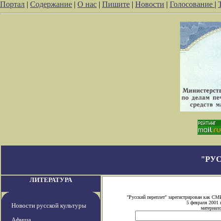
Портал
|
Содержание
|
О нас
|
Пишите
|
Новости
|
Голосование
|
"РУ
ЛИТЕРАТУРА
"Русский переплет" зарегистрирован как С
5 февраля 2001 
Новости русской культуры
материало
Афиша