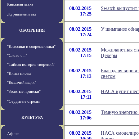
Книжная лавка
08.02.2015
Swatch выпустит 
17:25
Журнальный зал
08.02.2015
У шимпанзе обна
ОБОЗРЕНИЯ
17:24
"Классики и современники"
08.02.2015
Межпланетная ст
17:15
Цереры
"Слово о..."
"Тайная история творений"
08.02.2015
Благодаря воровс
"Книга писем"
17:13
светом
"Кошачий ящик"
08.02.2015
НАСА купит шесть
"Золотые прииски"
17:11
"Сердитые стрелы"
08.02.2015
Темную энергию 
КУЛЬТУРА
17:06
08.02.2015
НАСА смоделиров
Афиша
16:59
Земли