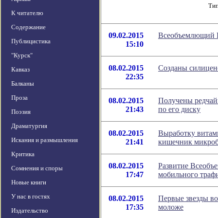
Тип
К читателю
Содержание
09.02.2015
Всеобъемлющий И
Публицистика
15:10
"Курск"
08.02.2015
Созданы силицен
Кавказ
22:35
Балканы
Проза
08.02.2015
Получены редчай
21:43
по его диску
Поэзия
Драматургия
08.02.2015
Выработку витам
Искания и размышления
21:41
кишечник микро
Критика
08.02.2015
Развитие Всеобъ
Сомнения и споры
17:47
мобильного траф
Новые книги
У нас в гостях
08.02.2015
Первые звезды во
17:35
моложе
Издательство