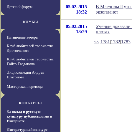
05.02.2015
В Млечном Пути 
Детский форум
18:32
экзопланет
КЛУБЫ
05.02.2015
Ученые доказали 
18:29
плотах
Пятничные вечера
<<
1781
|
1782
|
1783
Клуб любителей творчества
Достоевского
Клуб любителей творчества
Гайто Газданова
Энциклопедия Андрея
Платонова
Мастерская перевода
КОНКУРСЫ
За вклад в русскую
культуру публикациями в
Интернете
Литературный конкурс