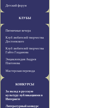
Детский форум
КЛУБЫ
Пятничные вечера
Клуб любителей творчества
Достоевского
Клуб любителей творчества
Гайто Газданова
Энциклопедия Андрея
Платонова
Мастерская перевода
КОНКУРСЫ
За вклад в русскую
культуру публикациями в
Интернете
Литературный конкурс