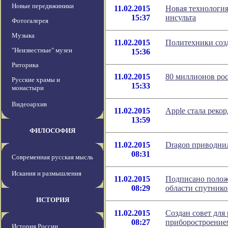
Новые передвжиники
11.02.2015
Новая технология
15:37
инсульта
Фотогалерея
Музыка
11.02.2015
Политехники соз
"Неизвестные" музеи
15:36
Риторика
11.02.2015
80 миллионов ро
Русские храмы и
15:33
монастыри
Видеоархив
11.02.2015
Apple стала реко
13:59
ФИЛОСОФИЯ
11.02.2015
Dragon приводнил
08:31
Современная русская мысль
Искания и размышления
11.02.2015
Подписано положе
08:29
области спутник
ИСТОРИЯ
11.02.2015
Создан совет для
08:27
приборостроение
История России