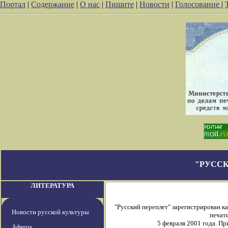
Портал
|
Содержание
|
О нас
|
Пишите
|
Новости
|
Голосование
|
"РУССК
ЛИТЕРАТУРА
"Русский переплет" зарегистрирован 
Новости русской культуры
печати
5 февраля 2001 года. П
Афиша