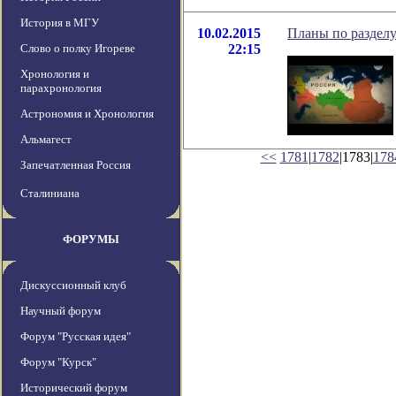
История в МГУ
10.02.2015
Планы по разделу
Слово о полку Игореве
22:15
Хронология и
парахронология
Астрономия и Хронология
Альмагест
<<
1781
|
1782
|1783|
178
Запечатленная Россия
Сталиниана
ФОРУМЫ
Дискуссионный клуб
Научный форум
Форум "Русская идея"
Форум "Курск"
Исторический форум