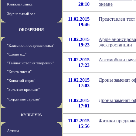
20:10
океане
Книжная лавка
Журнальный зал
11.02.2015
Представлен тест
19:46
ОБОЗРЕНИЯ
11.02.2015
Apple анонсирова
19:23
электростанции
"Классики и современники"
"Слово о..."
11.02.2015
Автомобили науча
"Тайная история творений"
17:23
"Книга писем"
11.02.2015
Дроны заменят о
"Кошачий ящик"
17:03
"Золотые прииски"
"Сердитые стрелы"
11.02.2015
Дроны заменят о
17:01
КУЛЬТУРА
11.02.2015
Физики предложи
15:56
Афиша