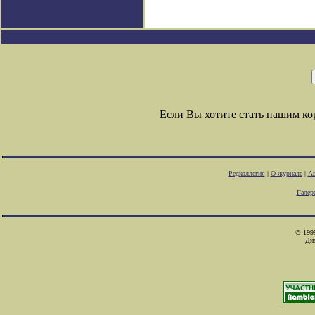
Если Вы хотите стать нашим к
Редколлегия
|
О журнале
|
Ав
Галер
© 1999
Ди