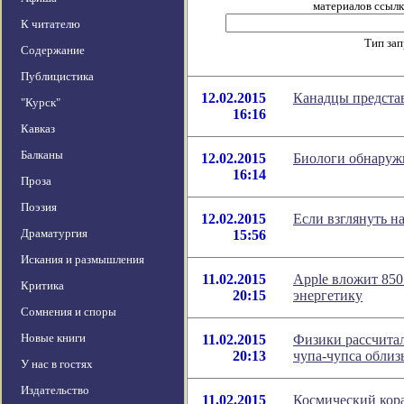
материалов ссылка
К читателю
Тип за
Содержание
Публицистика
12.02.2015
Канадцы предста
"Курск"
16:16
Кавказ
Балканы
12.02.2015
Биологи обнаруж
16:14
Проза
Поэзия
12.02.2015
Если взглянуть н
Драматургия
15:56
Искания и размышления
11.02.2015
Apple вложит 85
Критика
20:15
энергетику
Сомнения и споры
Новые книги
11.02.2015
Физики рассчитал
20:13
чупа-чупса обли
У нас в гостях
Издательство
11.02.2015
Космический кор