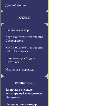
Детский форум
КЛУБЫ
Пятничные вечера
Клуб любителей творчества
Достоевского
Клуб любителей творчества
Гайто Газданова
Энциклопедия Андрея
Платонова
Мастерская перевода
КОНКУРСЫ
За вклад в русскую
культуру публикациями в
Интернете
Литературный конкурс