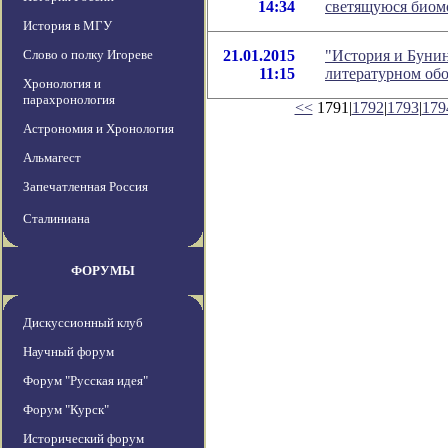
14:34
светящуюся биом
История в МГУ
Слово о полку Игореве
21.01.2015
"История и Бунин
11:15
литературном об
Хронология и
парахронология
<<
1791|
1792
|
1793
|
179
Астрономия и Хронология
Альмагест
Запечатленная Россия
Сталиниана
ФОРУМЫ
Дискуссионный клуб
Научный форум
Форум "Русская идея"
Форум "Курск"
Исторический форум