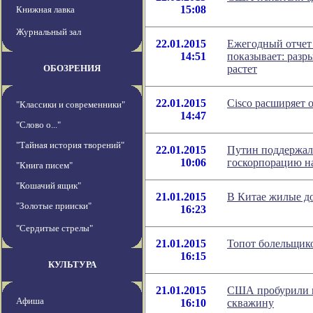
15:08
Книжная лавка
Журнальный зал
22.01.2015
Ежегодный отчет
14:51
показывает: разр
ОБОЗРЕНИЯ
растет
22.01.2015
Cisco расширяет 
"Классики и современники"
14:47
"Слово о..."
"Тайная история творений"
22.01.2015
Путин поддержал
10:06
госкорпорацию н
"Книга писем"
"Кошачий ящик"
21.01.2015
В Китае жилые до
"Золотые прииски"
16:23
"Сердитые стрелы"
21.01.2015
Топот болельщико
16:15
КУЛЬТУРА
21.01.2015
США пробурили 
Афиша
16:10
скважину