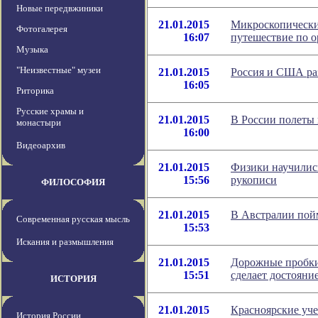
Новые передвжиники
21.01.2015
Микроскопически
Фотогалерея
16:07
путешествие по 
Музыка
"Неизвестные" музеи
21.01.2015
Россия и США раз
16:05
Риторика
Русские храмы и
21.01.2015
В России полеты
монастыри
16:00
Видеоархив
21.01.2015
Физики научилис
15:56
рукописи
ФИЛОСОФИЯ
21.01.2015
В Австралии пой
Современная русская мысль
15:53
Искания и размышления
21.01.2015
Дорожные пробки
15:51
сделает достояни
ИСТОРИЯ
21.01.2015
Красноярские уч
История России