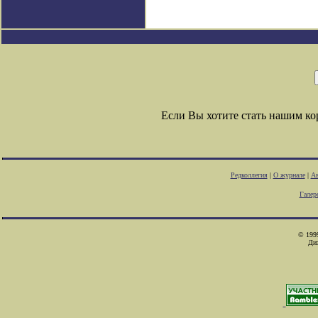
Если Вы хотите стать нашим к
Редколлегия
|
О журнале
|
Ав
Галер
© 1999
Ди