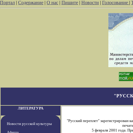
Портал
|
Содержание
|
О нас
|
Пишите
|
Новости
|
Голосование
|
"РУССК
ЛИТЕРАТУРА
"Русский переплет" зарегистрирован 
Новости русской культуры
печати
5 февраля 2001 года. П
Афиша