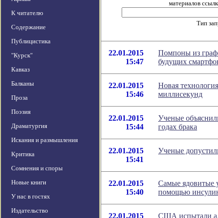
материалов ссылка
К читателю
Тип за
Содержание
Публицистика
22.01.2015
Помпоны из граф
"Курск"
15:47
будущих смартфо
Кавказ
Балканы
22.01.2015
Новая технология
15:46
миллисекунд
Проза
Поэзия
22.01.2015
Ученые объяснили
Драматургия
15:44
годах брака
Искания и размышления
22.01.2015
Ученые допустил
Критика
15:41
Сомнения и споры
Новые книги
22.01.2015
Самые ядовитые у
15:40
помощью инсули
У нас в гостях
Издательство
22.01.2015
США испытали ад