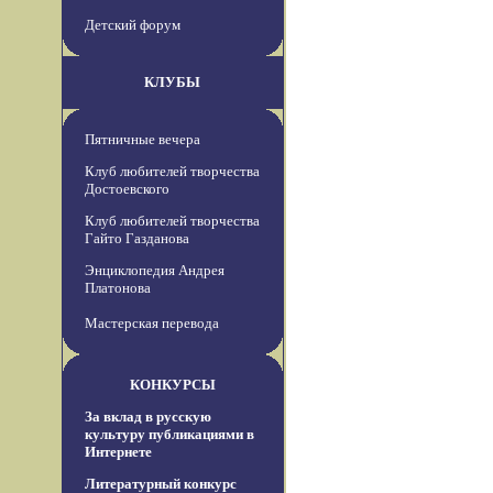
Детский форум
КЛУБЫ
Пятничные вечера
Клуб любителей творчества
Достоевского
Клуб любителей творчества
Гайто Газданова
Энциклопедия Андрея
Платонова
Мастерская перевода
КОНКУРСЫ
За вклад в русскую
культуру публикациями в
Интернете
Литературный конкурс