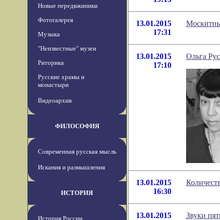
Новые передвжиники
Фотогалерея
13.01.2015
Москитны
17:31
Музыка
"Неизвестные" музеи
13.01.2015
Ольга Ру
Риторика
17:10
Русские храмы и
монастыри
Видеоархив
ФИЛОСОФИЯ
Современная русская мысль
Искания и размышления
13.01.2015
Количеств
16:30
ИСТОРИЯ
13.01.2015
Звуки пят
История России