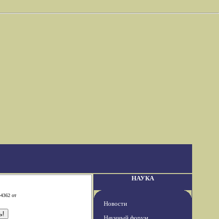
НАУКА
-4362 от
Новости
Научный форум