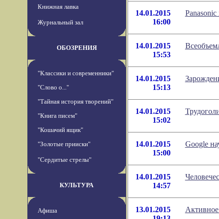
Книжная лавка
14.01.2015
Panasonic
16:00
Журнальный зал
14.01.2015
Всеобъем
ОБОЗРЕНИЯ
15:53
"Классики и современники"
14.01.2015
Зарождени
15:13
"Слово о..."
"Тайная история творений"
14.01.2015
Трудоголи
"Книга писем"
15:02
"Кошачий ящик"
14.01.2015
Google на
"Золотые прииски"
15:00
"Сердитые стрелы"
14.01.2015
Человечес
КУЛЬТУРА
14:57
13.01.2015
Активное
Афиша
19:13