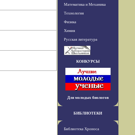
Математика и Механика
Технология
Физика
Химия
Русская литература
КОНКУРСЫ
Для молодых биологов
БИБЛИОТЕКИ
Библиотека Хроноса