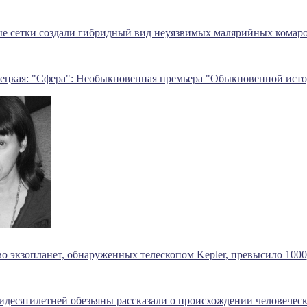
е сетки создали гибридный вид неуязвимых малярийных комар
сецкая: "Сфера": Необыкновенная премьера "Обыкновенной ист
о экзопланет, обнаруженных телескопом Kepler, превысило 1000
идесятилетней обезьяны рассказали о происхождении человеческ