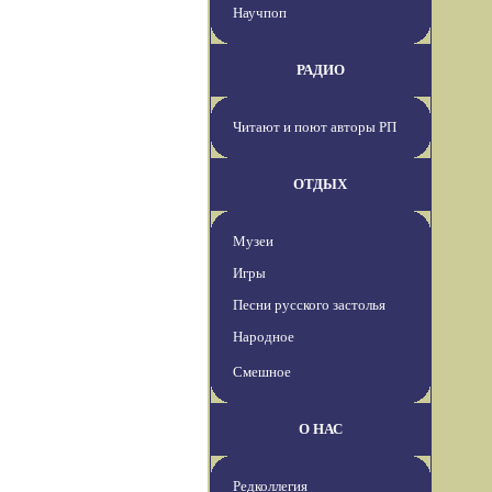
Научпоп
РАДИО
Читают и поют авторы РП
ОТДЫХ
Музеи
Игры
Песни русского застолья
Народное
Смешное
О НАС
Редколлегия