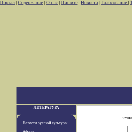
Портал
|
Содержание
|
О нас
|
Пишите
|
Новости
|
Голосование
|
ЛИТЕРАТУРА
"Русски
Новости русской культуры
Афиша