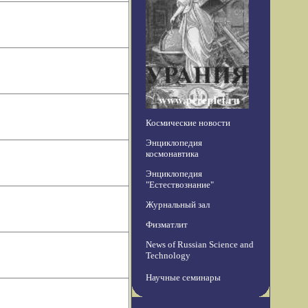
Космические новости
Энциклопедия
космонавтика
Энциклопедия
"Естествознание"
Журнальный зал
Физматлит
News of Russian Science and
Technology
Научные семинары