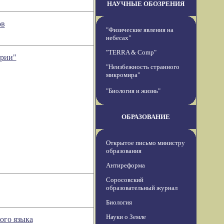
НАУЧНЫЕ ОБОЗРЕНИЯ
ов
"Физические явления на
небесах"
"TERRA & Comp"
ории"
"Неизбежность странного
микромира"
"Биология и жизнь"
ОБРАЗОВАНИЕ
Открытое письмо министру
образования
Антиреформа
Соросовский
образовательный журнал
Биология
Науки о Земле
ого языка