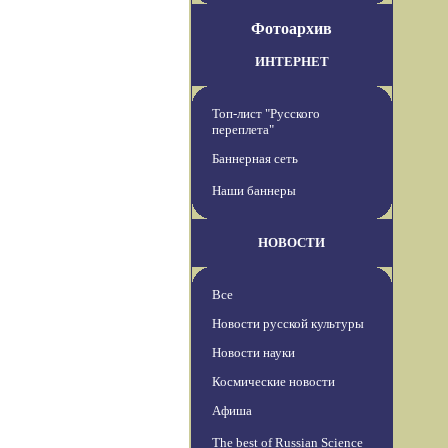
Фотоархив
ИНТЕРНЕТ
Топ-лист "Русского
переплета"
Баннерная сеть
Наши баннеры
НОВОСТИ
Все
Новости русской культуры
Новости науки
Космические новости
Афиша
The best of Russian Science