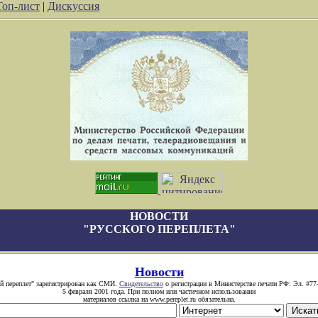
Топ-лист
|
Дискуссия
НОВОСТИ
"РУССКОГО ПЕРЕПЛЕТА"
Новости
й переплет" зарегистрирован как СМИ.
Свидетельство
о регистрации в Министерстве печати РФ: Эл. #77
5 февраля 2001 года. При полном или частичном использовании
материалов ссылка на www.pereplet.ru обязательна.