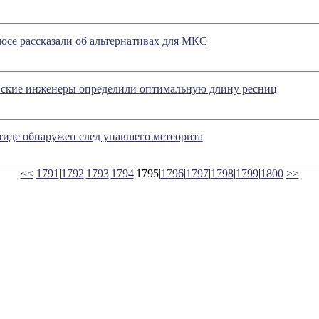
осе рассказали об альтернативах для МКС
ские инженеры определили оптимальную длину ресниц
иде обнаружен след упавшего метеорита
<<
1791
|
1792
|
1793
|
1794
|1795|
1796
|
1797
|
1798
|
1799
|
1800
>>