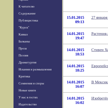
К читателю
Содержание
15.01.2015
27 января
Публицистика
09:13
"Курск"
14.01.2015
Растения
Кавказ
19:47
Балканы
Проза
14.01.2015
Стивен Хо
18:53
Поэзия
Драматургия
14.01.2015
Европейс
Искания и размышления
18:25
Критика
14.01.2015
В Мексике
Сомнения и споры
16:07
Новые книги
У нас в гостях
14.01.2015
Изобретён
16:02
Издательство