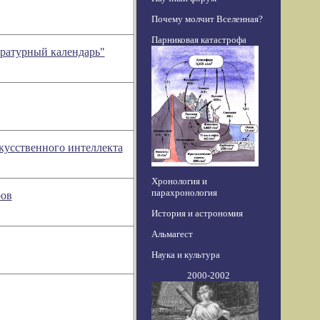
Почему молчит Вселенная?
Парниковая катастрофа
ературный календарь"
кусственного интеллекта
Хронология и
парахронология
ров
История и астрономия
Альмагест
Наука и культура
2000-2002