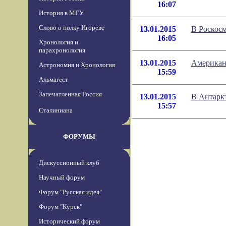
16:07
История в МГУ
Слово о полку Игореве
13.01.2015
В Роскосм
16:05
Хронология и
парахронология
13.01.2015
Американ
Астрономия и Хронология
15:59
Альмагест
Запечатленная Россия
13.01.2015
В Антаркт
15:57
Сталиниана
ФОРУМЫ
Дискуссионный клуб
Научный форум
Форум "Русская идея"
Форум "Курск"
Исторический форум