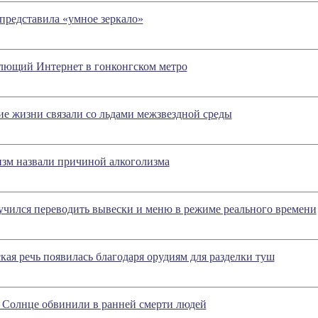
 представила «умное зеркало»
лющий Интернет в гонконгском метро
е жизни связали со льдами межзвездной среды
зм назвали причиной алкоголизма
учился переводить вывески и меню в режиме реального времени
кая речь появилась благодаря орудиям для разделки туш
 Солнце обвинили в ранней смерти людей