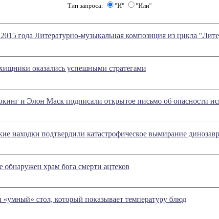
Тип запроса:
"И"
"Или"
 2015 года Литературно-музыкальная композиция из цикла "Лит
-хищники оказались успешными стратегами
кинг и Элон Маск подписали открытое письмо об опасности ис
кие находки подтвердили катастрофическое вымирание динозав
 обнаружен храм бога смерти ацтеков
 «умный» стол, который показывает температуру блюд