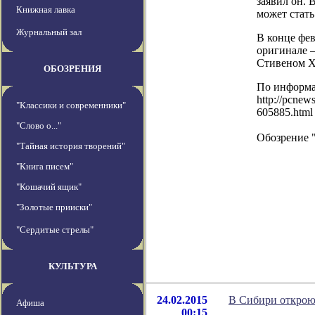
заявил он. 
Книжная лавка
может стать
Журнальный зал
В конце фев
оригинале —
Стивеном Х
ОБОЗРЕНИЯ
По информ
http://pcnew
"Классики и современники"
605885.html
"Слово о..."
Обозрение 
"Тайная история творений"
"Книга писем"
"Кошачий ящик"
"Золотые прииски"
"Сердитые стрелы"
КУЛЬТУРА
24.02.2015
В Сибири открою
Афиша
00:15