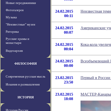
Новые передвжиники
Фотогалерея
24.02.2015
Неизвестная темн
00:11
Музыка
"Неизвестные" музеи
24.02.2015
Американские уч
Риторика
00:07
Русские храмы и
монастыри
24.02.2015
Кока-кола увелич
00:04
Видеоархив
24.02.2015
Всеобъемлющий И
ФИЛОСОФИЯ
00:00
Современная русская мысль
23.02.2015
Первый в России
23:50
Искания и размышления
23.02.2015
МАСТЕР-Канары: л
ИСТОРИЯ
18:08
История России