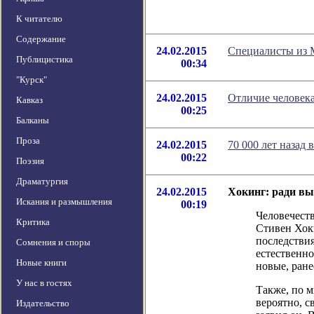
К читателю
Содержание
24.02.2015
Специалисты из 
Публицистика
00:34
"Курск"
24.02.2015
Отличие человека
Кавказ
00:25
Балканы
Проза
24.02.2015
70 000 лет назад
00:22
Поэзия
Драматургия
24.02.2015
Хокинг: ради вы
Искания и размышления
00:19
Человечеств
Критика
Стивен Хоки
последствия
Сомнения и споры
естественн
Новые книги
новые, ране
У нас в гостях
Также, по 
вероятно, с
Издательство