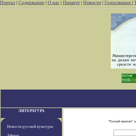
Портал
|
Содержание
|
О нас
|
Пишите
|
Новости
|
Голосование
|
ЛИТЕРАТУРА
"Русский переплет" 
Новости русской культуры
Афиша