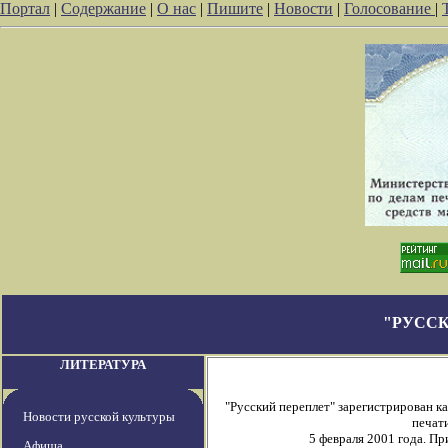
Портал
|
Содержание
|
О нас
|
Пишите
|
Новости
|
Голосование
|
"РУССК
ЛИТЕРАТУРА
"Русский переплет" зарегистрирован 
Новости русской культуры
печати
5 февраля 2001 года. П
Афиша