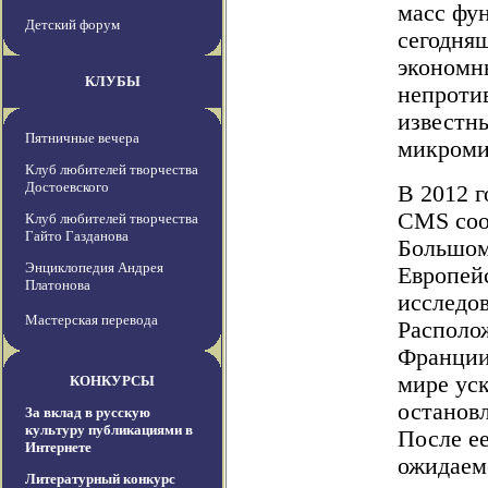
масс фу
Детский форум
сегодняш
экономн
КЛУБЫ
непроти
известн
Пятничные вечера
микроми
Клуб любителей творчества
Достоевского
В 2012 
CMS соо
Клуб любителей творчества
Гайто Газданова
Большом
Энциклопедия Андрея
Европей
Платонова
исследо
Мастерская перевода
Располо
Франции
мире ус
КОНКУРСЫ
остановл
За вклад в русскую
культуру публикациями в
После е
Интернете
ожидаемо
Литературный конкурс