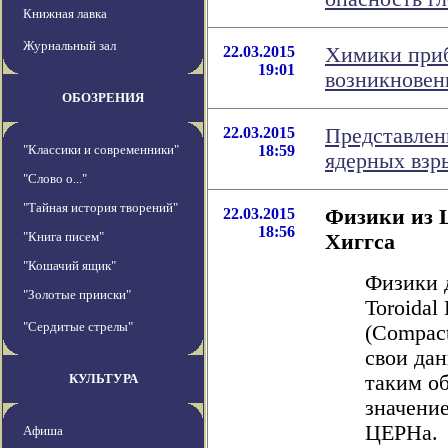
Книжная лавка
Журнальный зал
22.03.2015
Химики приб
19:01
возникновен
ОБОЗРЕНИЯ
22.03.2015
Представлен
"Классики и современники"
18:59
ядерных взр
"Слово о..."
"Тайная история творений"
22.03.2015
Физики из 
18:56
"Книга писем"
Хиггса
"Кошачий ящик"
Физики 
"Золотые прииски"
Toroidal
"Сердитые стрелы"
(Compac
свои дан
КУЛЬТУРА
таким о
значение
ЦЕРНа.
Афиша