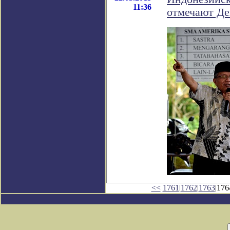
11:36
отмечают Де
<<
1761
|
1762
|
1763
|176