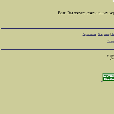
Если Вы хотите стать нашим к
Редколлегия
|
О журнале
|
Ав
Галер
© 1999
Ди