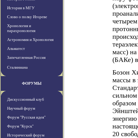
(электр
История в МГУ
проанал
Слово о полку Игореве
четырем
Хронология и
протонн
парахронология
происхо
Астрономия и Хронология
тераэлек
Альмагест
масс) н
Запечатленная Россия
(БАКе) в
Сталиниана
Бозон Хи
массы в
ФОРУМЫ
Стандар
сильном
Дискуссионный клуб
образом 
Научный форум
Эйнштей
Форум "Русская идея"
энергию
настояще
Форум "Курск"
20 своб
Исторический форум