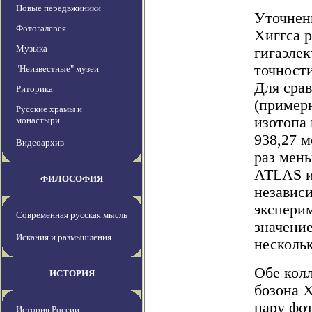
Новые передвжиники
Уточнен
Фотогалерея
Хиггса р
Музыка
гигаэлек
точности
"Неизвестные" музеи
Для срав
Риторика
(примерн
Русские храмы и
изотопа 
монастыри
938,27 м
Видеоархив
раз мень
ATLAS и
ФИЛОСОФИЯ
независ
экспери
Современная русская мысль
значение
Искания и размышления
нескольк
Обе кол
ИСТОРИЯ
бозона Х
пару фо
История России