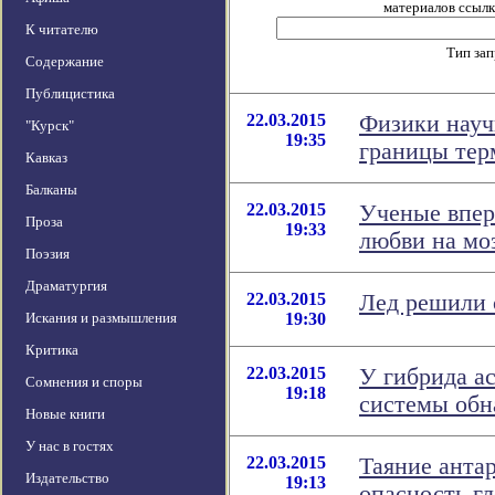
материалов ссылка
К читателю
Тип за
Содержание
Публицистика
22.03.2015
Физики науч
"Курск"
19:35
границы тер
Кавказ
Балканы
22.03.2015
Ученые впер
Проза
19:33
любви на мо
Поэзия
Драматургия
22.03.2015
Лед решили 
Искания и размышления
19:30
Критика
22.03.2015
У гибрида а
Сомнения и споры
19:18
системы обн
Новые книги
У нас в гостях
22.03.2015
Таяние анта
Издательство
19:13
опасность г