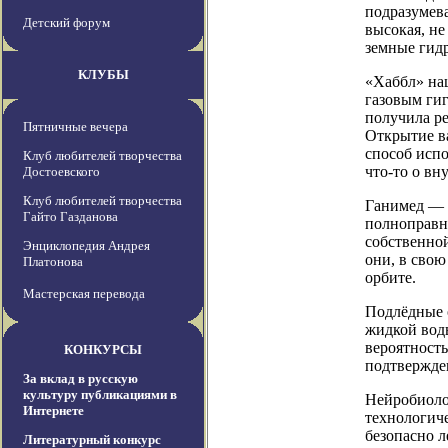
подразумева
Детский форум
высокая, не
земные гид
КЛУБЫ
«Хаббл» наш
газовым ги
получила ре
Пятничные вечера
Открытие ва
способ испо
Клуб любителей творчества
что-то о вн
Достоевского
Клуб любителей творчества
Ганимед — 
Гайто Газданова
полноправн
собственно
Энциклопедия Андрея
они, в свою
Платонова
орбите.
Мастерская перевода
Подлёдные 
жидкой вод
вероятност
КОНКУРСЫ
подтвержде
За вклад в русскую
культуру публикациями в
Нейробиоло
Интернете
технологиче
безопасно л
Литературный конкурс