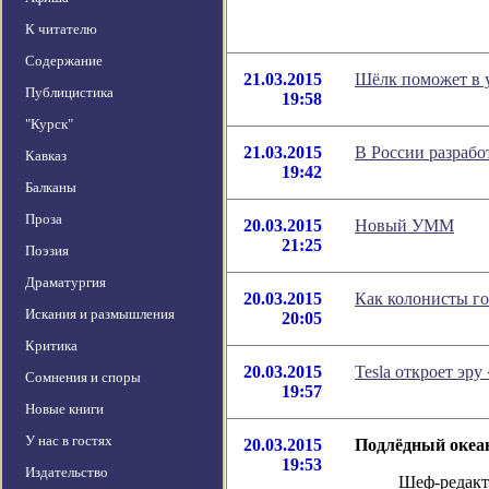
К читателю
Содержание
21.03.2015
Шёлк поможет в 
Публицистика
19:58
"Курск"
21.03.2015
В России разрабо
Кавказ
19:42
Балканы
Проза
20.03.2015
Новый УММ
21:25
Поэзия
Драматургия
20.03.2015
Как колонисты го
Искания и размышления
20:05
Критика
20.03.2015
Tesla откроет эр
Сомнения и споры
19:57
Новые книги
У нас в гостях
20.03.2015
Подлёдный океан
19:53
Издательство
Шеф-редакт