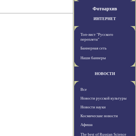
Фотоархив
ИНТЕРНЕТ
Топ-лист "Русского
переплета"
Баннерная сеть
Наши баннеры
НОВОСТИ
Все
Новости русской культуры
Новости науки
Космические новости
Афиша
The best of Russian Science