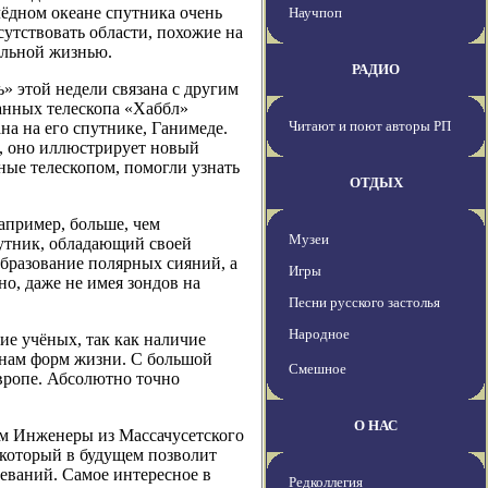
лёдном океане спутника очень
Научпоп
исутствовать области, похожие на
альной жизнью.
РАДИО
» этой недели связана с другим
анных телескопа «Хаббл»
Читают и поют авторы РП
а на его спутнике, Ганимеде.
о, оно иллюстрирует новый
ные телескопом, помогли узнать
ОТДЫХ
апример, больше, чем
Музеи
утник, обладающий своей
бразование полярных сияний, а
Игры
о, даже не имея зондов на
Песни русского застолья
Народное
е учёных, так как наличие
 нам форм жизни. С большой
Смешное
вропе. Абсолютно точно
О НАС
м Инженеры из Массачусетского
 который в будущем позволит
леваний. Самое интересное в
Редколлегия