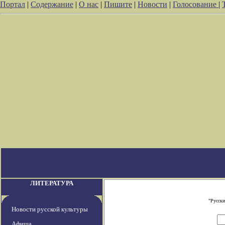
Портал
|
Содержание
|
О нас
|
Пишите
|
Новости
|
Голосование
|
ЛИТЕРАТУРА
"Русски
Новости русской культуры
Афиша