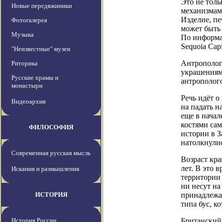
Это не толь
Новые передвжиники
механизмами
Изделие, пе
Фотогалерея
может быть 
Музыка
По информа
Sequoia Cap
"Неизвестные" музеи
Антрополог
Риторика
украшениям
Русские храмы и
антрополог
монастыри
Речь идёт о
Видеоархив
на падать н
еще в нача
костями сам
ФИЛОСОФИЯ
истории в З
натолкнули
Современная русская мысль
Возраст кра
лет. В это 
Искания и размышления
территории 
ни несут на
ИСТОРИЯ
принадлежа
типа бус, к
История России
Британский 