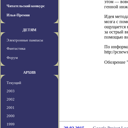
этом — вовс
Читательский конкурс
генной инж
Илья-Премия
Идея метода
мозга с пом
ощущается н
ДЕТЯМ
за острый в
помощью вир
Электронные пампасы
По информ
Фантастика
http://pcnew
Форум
Обозрение 
АРХИВ
Текущий
2003
2002
2001
2000
1999