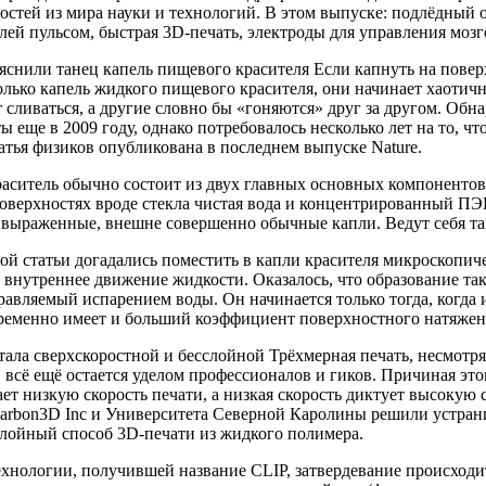
стей из мира науки и технологий. В этом выпуске: подлёдный 
лей пульсом, быстрая 3D-печать, электроды для управления моз
яснили танец капель пищевого красителя Если капнуть на пове
олько капель жидкого пищевого красителя, они начинает хаотич
 сливаться, а другие словно бы «гоняются» друг за другом. Обн
ы еще в 2009 году, однако потребовалось несколько лет на то, ч
атья физиков опубликована в последнем выпуске Nature.
аситель обычно состоит из двух главных основных компоненто
оверхностях вроде стекла чистая вода и концентрированный ПЭГ
выраженные, внешне совершенно обычные капли. Ведут себя та
й статьи догадались поместить в капли красителя микроскопич
 внутреннее движение жидкости. Оказалось, что образование т
равляемый испарением воды. Он начинается только тогда, когда
ременно имеет и больший коэффициент поверхностного натяжени
тала сверхскоростной и бесслойной Трёхмерная печать, несмотр
 всё ещё остается уделом профессионалов и гиков. Причиная эт
ет низкую скорость печати, а низкая скорость диктует высокую
arbon3D Inc и Университета Северной Каролины решили устрани
слойный способ 3D-печати из жидкого полимера.
хнологии, получившей название CLIP, затвердевание происходит