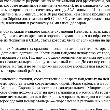
ко увеличивает разрешение по вертикальной оси (фактически, о
, которые поднимают изделие из емкости), но и радикально пов
чать которого по классическому методу SLA занимает 11 с поло
сделано за 6,5 минут. Это в 30 раз быстрее, чем самые продвин
ции 3dprint.com, технологией Carbon3D уже заинтересовался з
ital, вложивший в разработку 41 миллион долларов.
и обнаружили неандертальские украшения Неандертальцы, как 
. Одни из самых древних и хорошо сохранившихся их образов уд
ов из Хорватии и США, статья которых была опубликована на п
 когтях белохвостых орланов — опасных хищных птиц, которые, 
а детей неандертальцев. Когти были найдены неподалеку от гор
ле прошлого века. Их, наряду с характерными каменными орудия
их неандертальцев, обнаружил местный геолог. До сих пор они 
агребе, но так и не были должным образом исследованы вплоть до
сь авторы новой работы.
пиновской стоянки, соответственно и возраст найденных на ней
время представителей современных людей, Homo sapience, в Европ
Африки, а Европа была заселена неандертальцами. Микроскопиес
 себе очень похожие друг на друга царапины и насечки. Авторы у
щие нескольким разным белохвостым орланам, входили в состав
оторое сделали неандертальцы — скорее всего в ритуальных или
банк начал тестирование системы биометрии по пульсу Британск