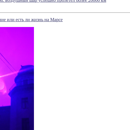
oon: воздушный шар успешно пролетел более 20000 км
ие или есть ли жизнь на Марсе