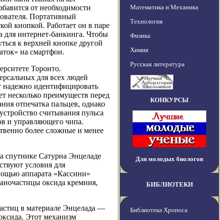
збавится от необходимости
Математика и Механика
зователя. Портативный
Технология
ой кнопкой. Работает он в паре
а для интернет-банкинга. Чтобы
Физика
ться к верхней кнопке другой
Химия
аток» на смартфон.
Русская литература
ерситете Торонто.
ерсальных для всех людей
т надежно идентифицировать
еет несколько преимуществ перед
КОНКУРСЫ
ния отпечатка пальцев, однако
, устройство считывания пульса
ов и управляющего чипа.
ственно более сложные и менее
а спутнике Сатурна Энцеладе
Для молодых биологов
ествуют условия для
мощью аппарата «Кассини»
наночастицы оксида кремния,
БИБЛИОТЕКИ
частиц в материале Энцелада —
Библиотека Хроноса
оксида. Этот механизм