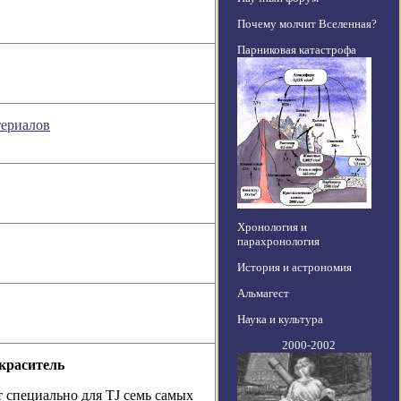
Почему молчит Вселенная?
Парниковая катастрофа
териалов
Хронология и
парахронология
История и астрономия
Альмагест
Наука и культура
2000-2002
краситель
 специально для TJ семь самых