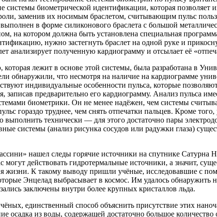
е системы биометрической идентификации, которая позволяет и
роли, заменив их носимым браслетом, считывающим пульс поль
выполнен в форме силиконового браслета с большой металлическ
ом, на котором должна быть установлена специальная программ
тификацию, нужно застегнуть браслет на одной руке и прикосну
лет анализирует полученную кардиограмму и отсылает её «отпеч
 которая лежит в основе этой системы, была разработана в Унив
ели обнаружили, что несмотря на наличие на кардиограмме унив
ествуют индивидуальные особенности пульса, которые позволяю
я, записав предварительно его кардиограмму. Анализ пульса им
темами биометрики. Он не менее надёжен, чем системы считыва
ульс гораздо труднее, чем снять отпечатки пальцев. Кроме того
о выполнить технически — для этого достаточно пары электрод
ные системы (анализ рисунка сосудов или радужки глаза) суще
ассини» нашел следы горячие источники на спутнике Сатурна Н
с могут действовать гидротермальные источники, а значит, сущ
я жизни. К такому выводу пришли учёные, исследовавшие с по
оторые Энцелад выбрасывает в космос. Им удалось обнаружить 
зались заключены внутри более крупных кристаллов льда.
учёных, единственный способ объяснить присутствие этих нано
ие осадка из воды, содержащей достаточно большое количество 