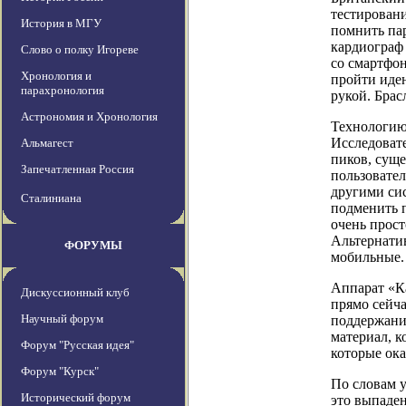
тестировани
История в МГУ
помнить па
кардиограф 
Слово о полку Игореве
со смартфон
Хронология и
пройти иден
парахронология
рукой. Брас
Астрономия и Хронология
Технологию,
Исследоват
Альмагест
пиков, сущ
Запечатленная Россия
пользовател
другими сис
Сталиниана
подменить п
очень прост
Альтернатив
ФОРУМЫ
мобильные.
Аппарат «К
Дискуссионный клуб
прямо сейча
Научный форум
поддержани
материал, к
Форум "Русская идея"
которые ока
Форум "Курск"
По словам 
Исторический форум
это выпаден