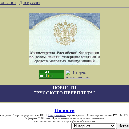
Топ-лист
|
Дискуссия
НОВОСТИ
"РУССКОГО ПЕРЕПЛЕТА"
Новости
й переплет" зарегистрирован как СМИ.
Свидетельство
о регистрации в Министерстве печати РФ: Эл. #77
5 февраля 2001 года. При полном или частичном использовании
материалов ссылка на www.pereplet.ru обязательна.