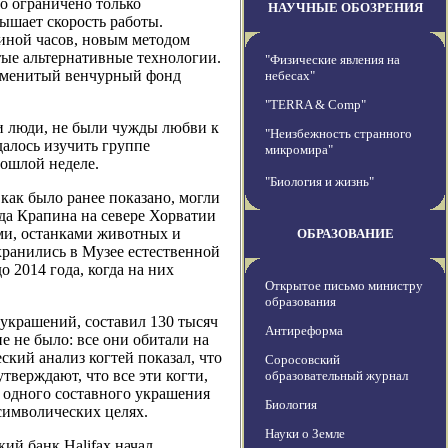
но ограничено только
НАУЧНЫЕ ОБОЗРЕНИЯ
ышает скорость работы.
виной часов, новым методом
утые альтернативные технологии.
"Физические явления на
наменитый венчурный фонд
небесах"
"TERRA & Comp"
и люди, не были чужды любви к
"Неизбежность странного
алось изучить группе
микромира"
рошлой неделе.
"Биология и жизнь"
как было ранее показано, могли
ода Крапина на севере Хорватии
ми, останками животных и
ОБРАЗОВАНИЕ
хранились в Музее естественной
 2014 года, когда на них
Открытое письмо министру
образования
 украшений, составил 130 тысяч
Антиреформа
е не было: все они обитали на
кий анализ когтей показал, что
Соросовский
тверждают, что все эти когти,
образовательный журнал
 одного составного украшения
Биология
 символических целях.
Науки о Земле
ий банк Halifax начал