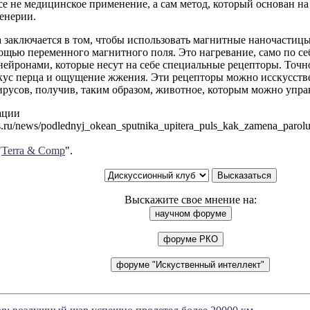
е не медицинское применение, а сам метод, который основан н
енерии.
 заключается в том, чтобы использовать магнитные наночастицы
ощью переменного магнитного поля. Это нагревание, само по се
ейронами, которые несут на себе специальные рецепторы. Точн
кус перца и ощущение жжения. Эти рецепторы можно исскусстве
усов, получив, таким образом, животное, которым можно управ
ации
s.ru/news/podlednyj_okean_sputnika_upitera_puls_kak_zamena_parolu_
"
Terra & Comp
".
Выскажите свое мнение на: