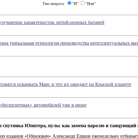
Тип запроса:
"И"
"Или"
улучшении характеристик литий-ионных батарей
тана уникальная технология производства интеллектуальных ма
товятся осваивать Марс и что их ожидает на Красной планете
у «беспилотных» автомобилей уже в июне
 спутника Юпитера, пульс как замена паролю и танцующий 
ор издания «Образовач» Александр Ершов еженедельно отбирает