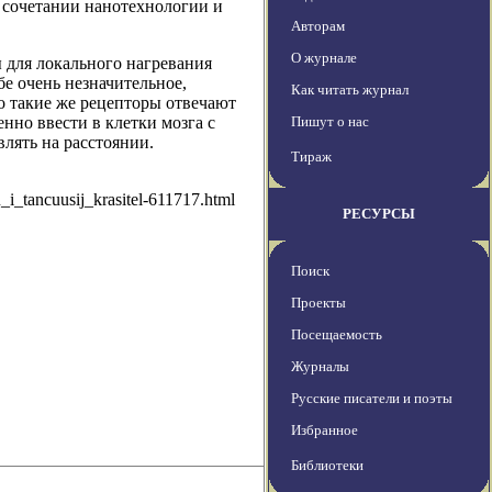
а сочетании нанотехнологии и
Авторам
О журнале
 для локального нагревания
бе очень незначительное,
Как читать журнал
о такие же рецепторы отвечают
нно ввести в клетки мозга с
Пишут о нас
лять на расстоянии.
Тираж
i_tancuusij_krasitel-611717.html
РЕСУРСЫ
Поиск
Проекты
Посещаемость
Журналы
Русские писатели и поэты
Избранное
Библиотеки