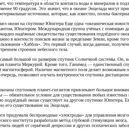
ет, что температура в области контакта воды и минералов в под
 менее 90 градусов. Это значит, что в океане Энцелада могут пр
ротермальные источники, которые, как известно, полны бактери
ел океан на спутнике Юпитера Еще одна «океаническая новость
гантом, Юпитером. Международная группа учёных с помощью д
кордно надёжные свидетельства существования подлёдного океан
жно в контексте поисков жизни за пределами Земли, кроме тог
льзования «Хаббла». Это первый случай, когда данные, получен
утреннем строении небесного тела.
самый большой по размерам спутник Солнечной системы. Он, н
ая планета Меркурий. Кроме того, Ганимед — единственный сп
й магнитосферой. Наличие магнитного поля делает возможным о
 очередь, позволяют изучать внутренности спутника дистанционн
океаны спутников планет-гигантов привлекают большое внимани
ы — обязательное условие для существования любых известных
ью подлёдный океан существует на другом спутнике Юпитера, Е
но его существование на Энцеладе.
ги придумали беспроводные «электроды» для управления мозго
ского института разработали метод глубокой стимуляции мозга,
ечить людей от серьёзной депрессии и других психических забо