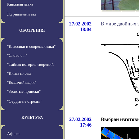
Книжная лавка
Журнальный зал
27.02.2002
В мире двойных з
18:04
ОБОЗРЕНИЯ
"Классики и современники"
"Слово о..."
"Тайная история творений"
"Книга писем"
"Кошачий ящик"
"Золотые прииски"
"Сердитые стрелы"
КУЛЬТУРА
27.02.2002
Выбран изготови
17:46
Афиша