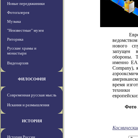
Новые передвжиники
Фотогалерея
Музыка
"Неизвестные" музеи
Европейс
Риторика
ведомством
нового сп
Русские храмы и
запущен в
монастыри
обороны. 
именно EAD
Видеоархив
Company), 
аэрооксми
американско
ФИЛОСОФИЯ
время изго
техники 
Современная русская мысль
европейских
Искания и размышления
Фото
ИСТОРИЯ
Космически
История России