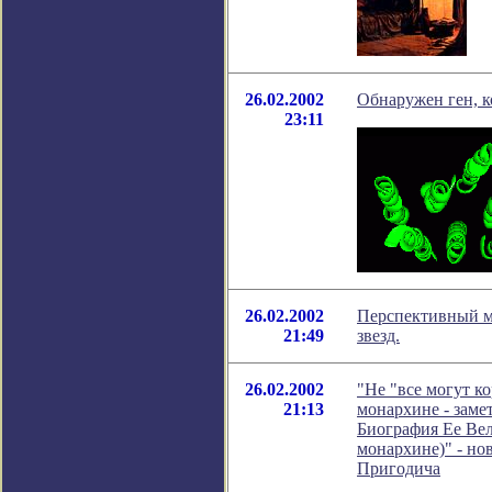
26.02.2002
Обнаружен ген, 
23:11
26.02.2002
Перспективный м
21:49
звезд.
26.02.2002
"Не "все могут к
21:13
монархине - замет
Биография Ее Вел
монархине)" - но
Пригодича