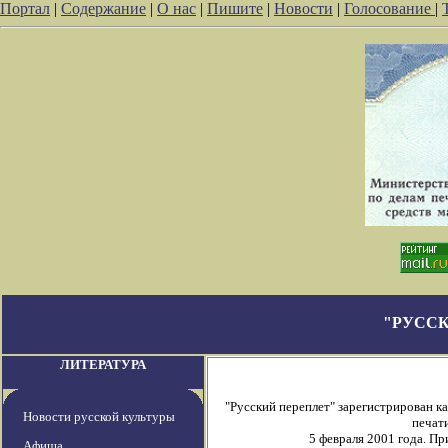
Портал
|
Содержание
|
О нас
|
Пишите
|
Новости
|
Голосование
|
"РУССК
ЛИТЕРАТУРА
"Русский переплет" зарегистрирован 
Новости русской культуры
печати
5 февраля 2001 года. П
Афиша