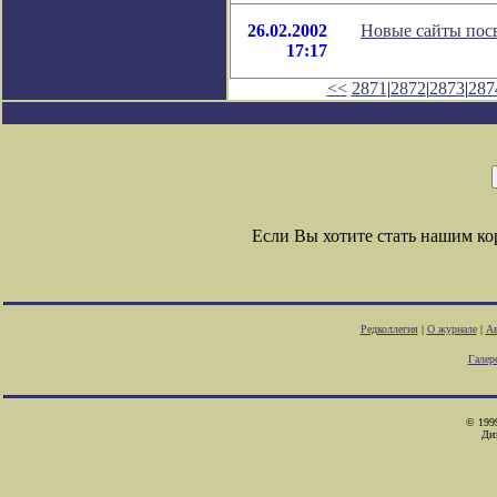
26.02.2002
Новые сайты пос
17:17
<<
2871
|
2872
|
2873
|
287
Если Вы хотите стать нашим к
Редколлегия
|
О журнале
|
Ав
Галер
© 1999
Ди