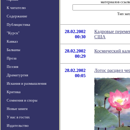
материалов ссылка
К читателю
Тип за
Содержание
Публицистика
28.02.2002
Кадровые перемещ
"Курск"
00:30
США
Кавказ
Балканы
28.02.2002
Космический кале
00:29
Проза
Поэзия
28.02.2002
Лотос расцвел чер
Драматургия
00:05
Искания и размышления
Критика
Сомнения и споры
Новые книги
У нас в гостях
Издательство