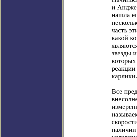
и Андже
нашла е
нескольк
часть эт
какой к
являютс
звезды и
которых
реакции
карлики
Все пре
внесолн
измерен
называе
скорости
наличии