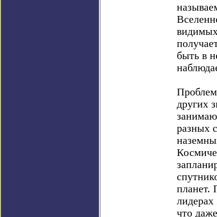
называе
Вселенн
видимых
получает
быть в н
наблюда
Проблем
других з
занимают
разных с
наземных
Космиче
заплани
спутнико
планет. 
лидерах 
что даж