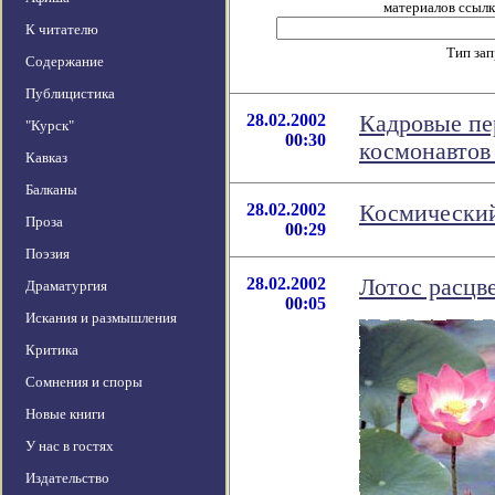
материалов ссылка
К читателю
Тип за
Содержание
Публицистика
28.02.2002
Кадровые пе
"Курск"
00:30
космонавто
Кавказ
Балканы
28.02.2002
Космический
Проза
00:29
Поэзия
28.02.2002
Лотос расцве
Драматургия
00:05
Искания и размышления
Критика
Сомнения и споры
Новые книги
У нас в гостях
Издательство