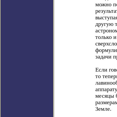
можно п
результа
выступа
другую т
астроном
только и
сверхсло
формулир
задачи п
Если гов
то тепер
лавиноо
аппарату
месяцы 
размера
Земле.