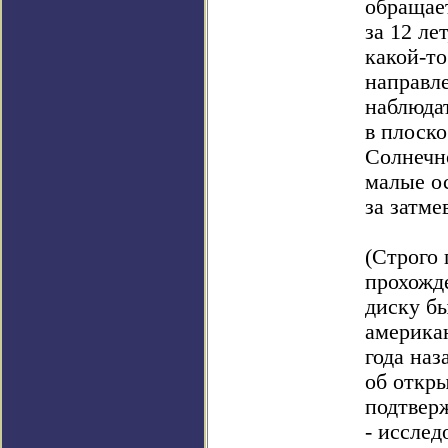
обращае
за 12 ле
какой-то
направл
наблюда
в плоск
Солнечн
малые ос
за затм
(Строго 
прохожд
диску б
америка
года наз
об откр
подтверж
- исслед