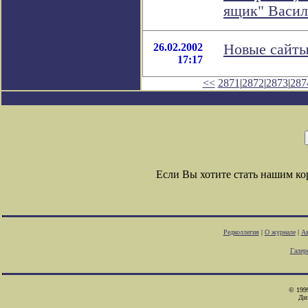
ящик" Васил
26.02.2002
Новые сайты
17:17
<<
2871
|
2872
|
2873
|
287
Если Вы хотите стать нашим к
Редколлегия
|
О журнале
|
Ав
Галер
© 1999
Ди