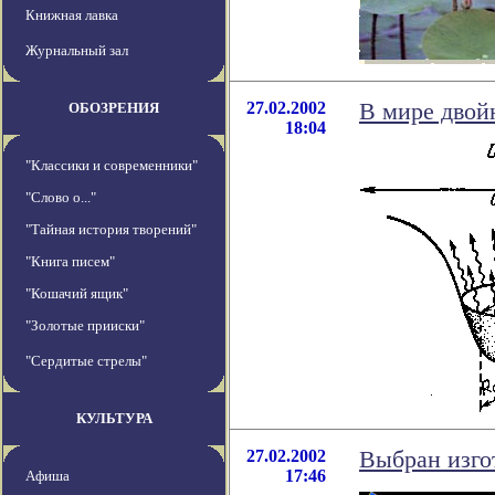
Книжная лавка
Журнальный зал
27.02.2002
В мире двой
ОБОЗРЕНИЯ
18:04
"Классики и современники"
"Слово о..."
"Тайная история творений"
"Книга писем"
"Кошачий ящик"
"Золотые прииски"
"Сердитые стрелы"
КУЛЬТУРА
27.02.2002
Выбран изго
17:46
Афиша