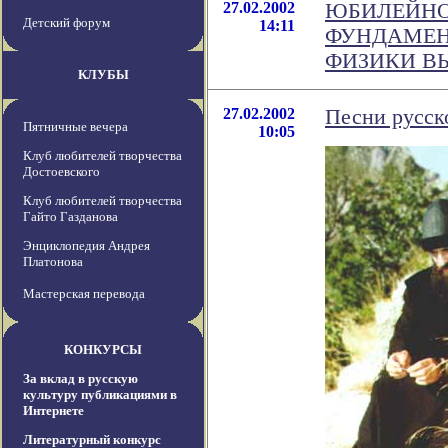
27.02.2002
ЮБИЛЕЙНО
Детский форум
14:11
ФУНДАМЕН
ФИЗИКИ В
КЛУБЫ
27.02.2002
Песни русск
Пятничные вечера
10:05
Клуб любителей творчества
Достоевского
Клуб любителей творчества
Гайто Газданова
Энциклопедия Андрея
Платонова
Мастерская перевода
КОНКУРСЫ
За вклад в русскую
культуру публикациями в
Интернете
Литературный конкурс