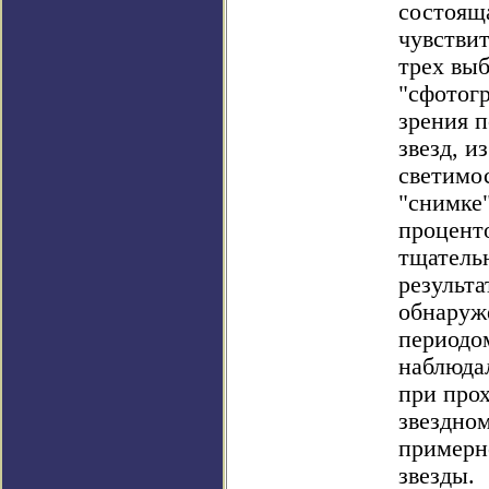
состояща
чувстви
трех вы
"сфотогр
зрения 
звезд, и
светимо
"снимке
проценто
тщатель
результа
обнаруж
периодом
наблюдал
при про
звездном
примерно
звезды.