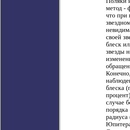
Поляки 
метод - 
что при
звездном
невидим
своей з
блеск и
звезды н
изменени
обращен
Конечно
наблюде
блеска (
процент)
случае 
порядка 
радиуса
Юпитера