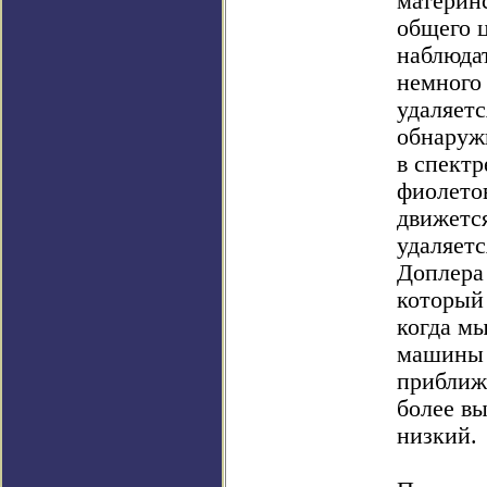
материнс
общего ц
наблюда
немного 
удаляетс
обнаруж
в спект
фиолетов
движется
удаляетс
Доплера
который 
когда м
машины 
приближ
более вы
низкий.