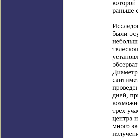
которой
раньше 
Исследо
были ос
небольш
телеско
установл
обсерва
Диаметр 
сантиме
проведе
дней, пр
возможн
трех уча
центра н
много зв
излучен