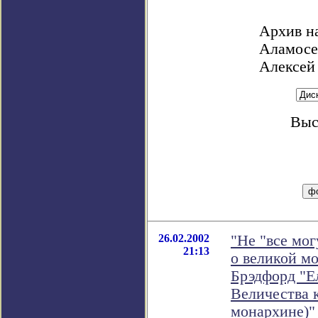
Архив н
Аламосе 
Алексей
Выс
26.02.2002
"Не "все мог
21:13
о великой мо
Брэдфорд "Ел
Величества 
монархине)"