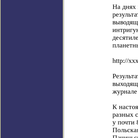
На днях
результа
выводящ
интригу
десятиле
планетны
http://xx
Результа
выходящ
журнале 
К насто
разных 
у почти 
Польская
Пачиньс