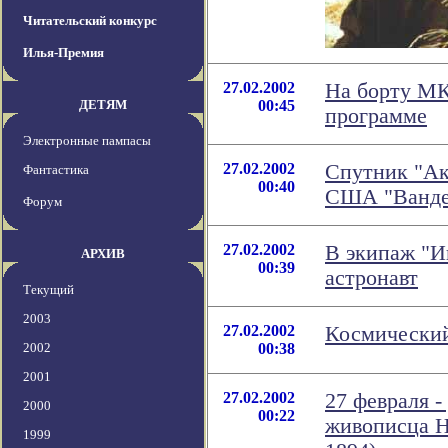
Читательский конкурс
Илья-Премия
27.02.2002
На борту МК
ДЕТЯМ
00:45
программе
Электронные пампасы
27.02.2002
Спутник "Ак
Фантастика
00:40
США "Ванде
Форум
27.02.2002
В экипаж "И
АРХИВ
00:39
астронавт
Текущий
2003
27.02.2002
Космический
2002
00:38
2001
27.02.2002
27 февраля -
2000
00:22
живописца Н
1999