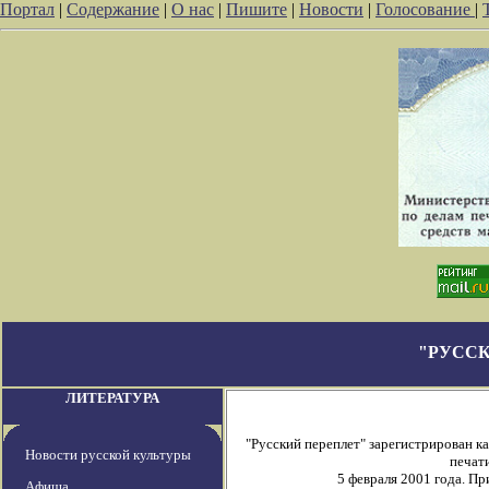
Портал
|
Содержание
|
О нас
|
Пишите
|
Новости
|
Голосование
|
"РУССК
ЛИТЕРАТУРА
"Русский переплет" зарегистрирован 
Новости русской культуры
печати
5 февраля 2001 года. П
Афиша