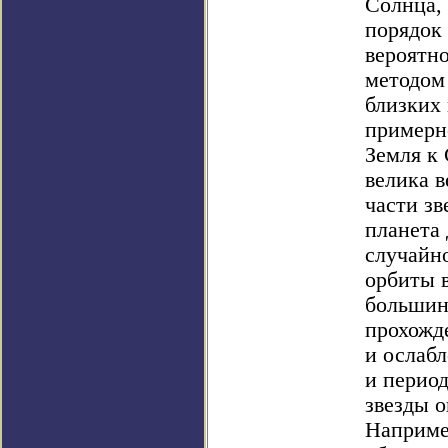
Солнца,
порядок 
вероятн
методом 
близких 
примерно
Земля к 
велика в
части зв
планета 
случайн
орбиты 
большин
прохожде
и ослабл
и перио
звезды 
Наприме