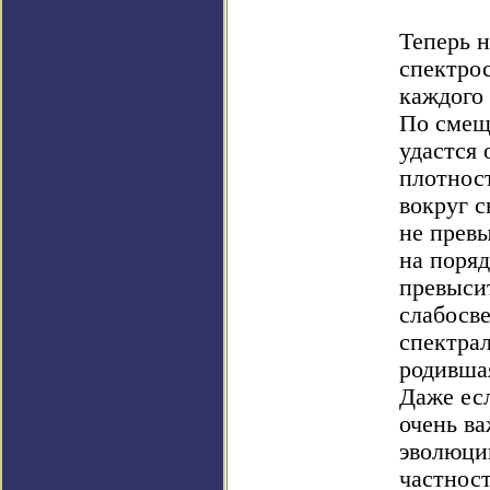
Теперь н
спектро
каждого
По смещ
удастся 
плотнос
вокруг с
не прев
на поряд
превысит
слабосв
спектрал
родившая
Даже есл
очень в
эволюци
частнос