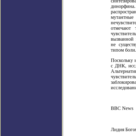
синтезир
динорфин
распростр
мутантн
нечувствит
отмечают 
чувствите
вызванной 
не существ
типом боли
Поскольку 
с ДНК, исс
Альтерна
чувствите
заблокиро
исследован
BBC News
Лидия Бого