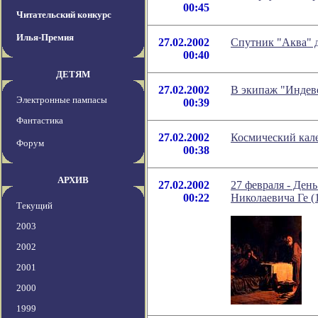
00:45
Читательский конкурс
Илья-Премия
27.02.2002
Спутник "Аква" 
00:40
ДЕТЯМ
27.02.2002
В экипаж "Индеве
Электронные пампасы
00:39
Фантастика
27.02.2002
Космический кале
Форум
00:38
АРХИВ
27.02.2002
27 февраля - Ден
00:22
Николаевича Ге (
Текущий
2003
2002
2001
2000
1999