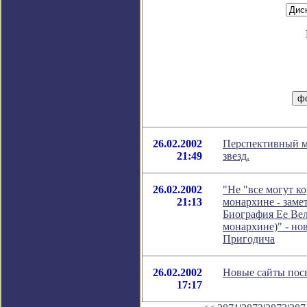
26.02.2002
Перспективный м
21:49
звезд.
26.02.2002
"Не "все могут к
21:13
монархине - замет
Биография Ее Вел
монархине)" - но
Пригодича
26.02.2002
Новые сайты пос
17:17