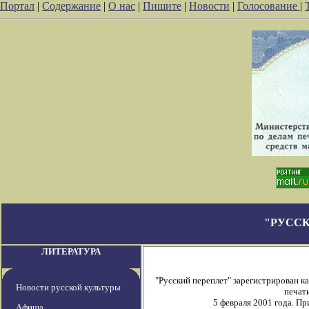
Портал
|
Содержание
|
О нас
|
Пишите
|
Новости
|
Голосование
|
"РУССК
ЛИТЕРАТУРА
"Русский переплет" зарегистрирован 
Новости русской культуры
печати
5 февраля 2001 года. П
Афиша