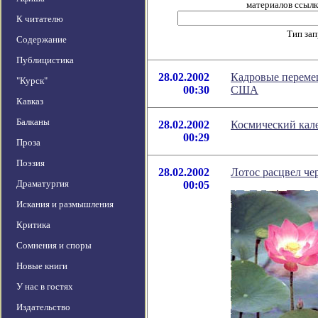
материалов ссылка
К читателю
Тип за
Содержание
Публицистика
28.02.2002
Кадровые перемещ
"Курск"
00:30
США
Кавказ
Балканы
28.02.2002
Космический кале
00:29
Проза
Поэзия
28.02.2002
Лотос расцвел чер
Драматургия
00:05
Искания и размышления
Критика
Сомнения и споры
Новые книги
У нас в гостях
Издательство