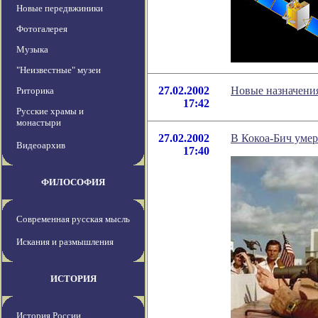
Новые передвжиники
Фотогалерея
Музыка
"Неизвестные" музеи
27.02.2002
Новые назначени
Риторика
17:42
Русские храмы и
монастыри
27.02.2002
В Кокоа-Бич уме
Видеоархив
17:40
ФИЛОСОФИЯ
Современная русская мысль
Искания и размышления
ИСТОРИЯ
История России