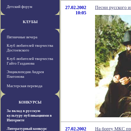
Детский форум
27.02.2002
Песни русского и
10:05
КЛУБЫ
Пятничные вечера
Клуб любителей творчества
Достоевского
Клуб любителей творчества
Гайто Газданова
Энциклопедия Андрея
Платонова
Мастерская перевода
КОНКУРСЫ
За вклад в русскую
культуру публикациями в
Интернете
Литературный конкурс
27.02.2002
На борту МКС пр