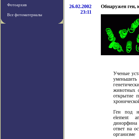
Фотоархив
26.02.2002
Обнаружен ген,
23:11
Все фотоматериалы
Ученые уст
уменьшить
генетическ
животных 
открытие п
хроническо
Ген под 
element
an
динорфина 
ответ на о
организм