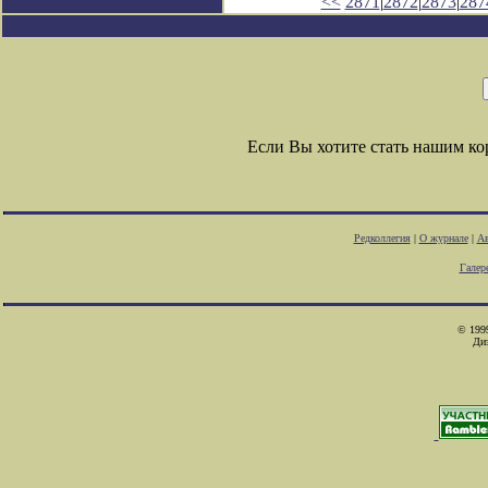
<<
2871
|
2872
|
2873
|
287
Если Вы хотите стать нашим к
Редколлегия
|
О журнале
|
Ав
Галер
© 1999
Ди