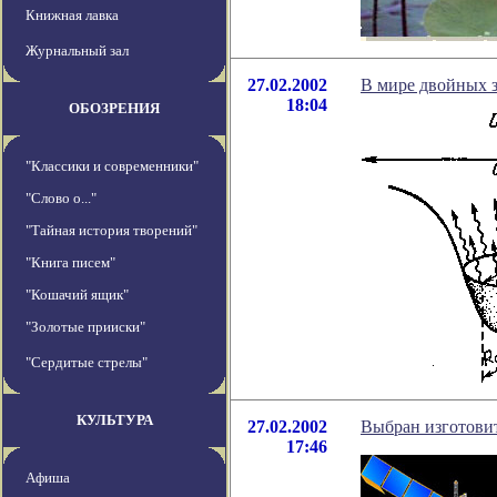
Книжная лавка
Журнальный зал
27.02.2002
В мире двойных з
18:04
ОБОЗРЕНИЯ
"Классики и современники"
"Слово о..."
"Тайная история творений"
"Книга писем"
"Кошачий ящик"
"Золотые прииски"
"Сердитые стрелы"
КУЛЬТУРА
27.02.2002
Выбран изготовит
17:46
Афиша