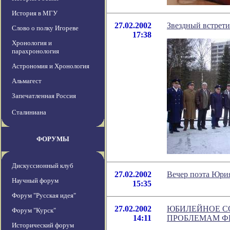
История в МГУ
27.02.2002
Звездный встрет
Слово о полку Игореве
17:38
Хронология и
парахронология
Астрономия и Хронология
Альмагест
Запечатленная Россия
Сталиниана
ФОРУМЫ
Дискуссионный клуб
27.02.2002
Вечер поэта Юри
Научный форум
15:35
Форум "Русская идея"
27.02.2002
ЮБИЛЕЙНОЕ С
Форум "Курск"
14:11
ПРОБЛЕМАМ Ф
Исторический форум