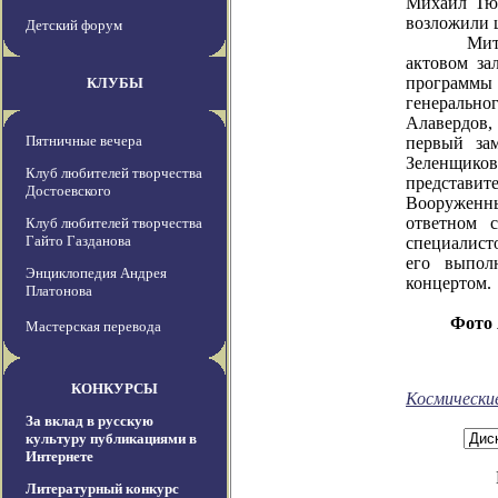
Михаил Тюр
возложили 
Детский форум
Митинг б
актовом за
программы
КЛУБЫ
генераль
Алавердов
Пятничные вечера
первый зам
Зеленщико
Клуб любителей творчества
представите
Достоевского
Вооруженны
ответном 
Клуб любителей творчества
Гайто Газданова
специалист
его выпол
Энциклопедия Андрея
концертом.
Платонова
Фото
Мастерская перевода
КОНКУРСЫ
Космически
За вклад в русскую
культуру публикациями в
Интернете
Литературный конкурс