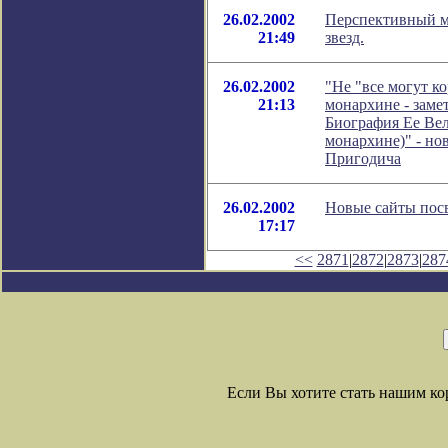
26.02.2002
Перспективный м
21:49
звезд.
26.02.2002
"Не "все могут к
21:13
монархине - замет
Биография Ее Вел
монархине)" - но
Пригодича
26.02.2002
Новые сайты пос
17:17
<<
2871
|
2872
|
2873
|
287
Если Вы хотите стать нашим к