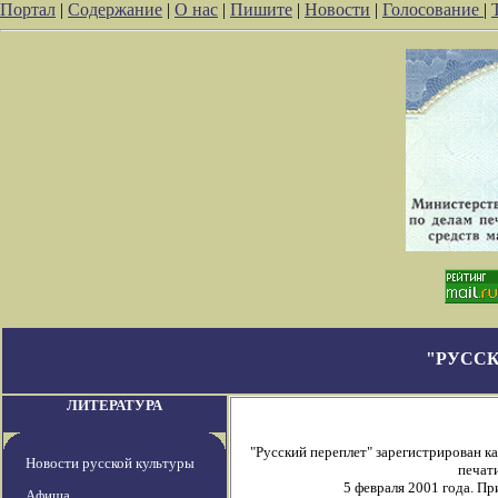
Портал
|
Содержание
|
О нас
|
Пишите
|
Новости
|
Голосование
|
"РУССК
ЛИТЕРАТУРА
"Русский переплет" зарегистрирован 
Новости русской культуры
печати
5 февраля 2001 года. П
Афиша