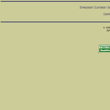
Редколлегия
|
О журнале
|
Ав
Галер
© 1999
Ди