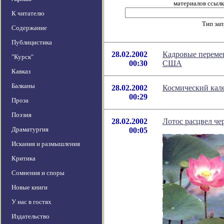
материалов ссылка
К читателю
Тип за
Содержание
Публицистика
28.02.2002
Кадровые перемещ
"Курск"
00:30
США
Кавказ
Балканы
28.02.2002
Космический кале
00:29
Проза
Поэзия
28.02.2002
Лотос расцвел чер
Драматургия
00:05
Искания и размышления
Критика
Сомнения и споры
Новые книги
У нас в гостях
Издательство