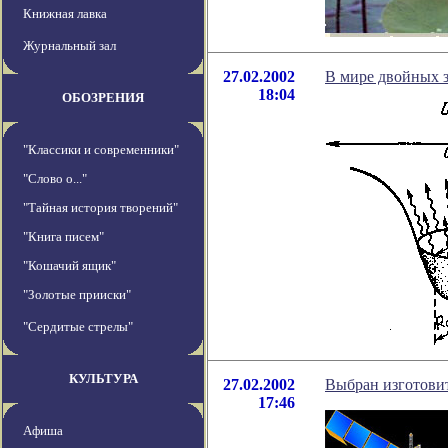
Книжная лавка
Журнальный зал
27.02.2002
В мире двойных з
18:04
ОБОЗРЕНИЯ
"Классики и современники"
"Слово о..."
"Тайная история творений"
"Книга писем"
"Кошачий ящик"
"Золотые прииски"
"Сердитые стрелы"
КУЛЬТУРА
27.02.2002
Выбран изготовит
17:46
Афиша