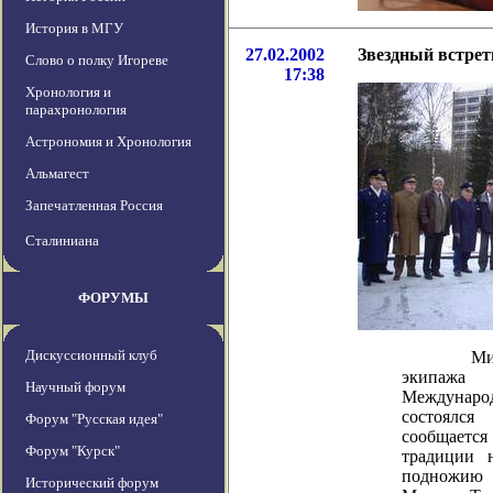
История в МГУ
27.02.2002
Звездный встре
Слово о полку Игореве
17:38
Хронология и
парахронология
Астрономия и Хронология
Альмагест
Запечатленная Россия
Сталиниана
ФОРУМЫ
Дискуссионный клуб
Митинг, 
экипажа 
Научный форум
Междунар
состоялся
Форум "Русская идея"
сообщаетс
Форум "Курск"
традиции 
подножию 
Исторический форум