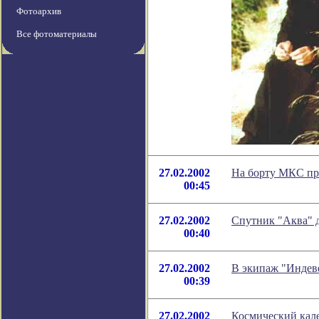
Фотоархив
Все фотоматериалы
27.02.2002
На борту МКС пр
00:45
27.02.2002
Спутник "Аква" 
00:40
27.02.2002
В экипаж "Индеве
00:39
27.02.2002
Космический кале