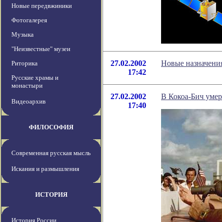
Новые передвжиники
Фотогалерея
Музыка
"Неизвестные" музеи
27.02.2002
Новые назначени
Риторика
17:42
Русские храмы и
монастыри
27.02.2002
В Кокоа-Бич уме
Видеоархив
17:40
ФИЛОСОФИЯ
Современная русская мысль
Искания и размышления
ИСТОРИЯ
История России