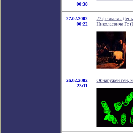
00:38
27.02.2002
27 февраля - Ден
00:22
Николаевича Ге (
26.02.2002
Обнаружен ген, 
23:11