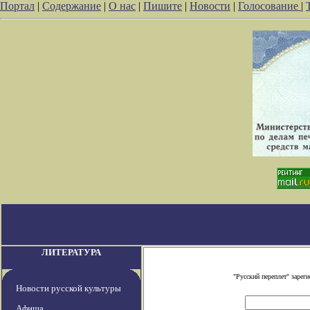
Портал
|
Содержание
|
О нас
|
Пишите
|
Новости
|
Голосование
|
ЛИТЕРАТУРА
"Русский переплет" заре
Новости русской культуры
Афиша