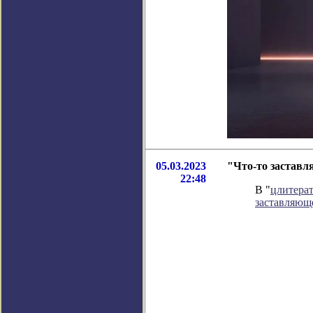
05.03.2023
"Что-то заставл
22:48
В "
цлитера
заставляющ