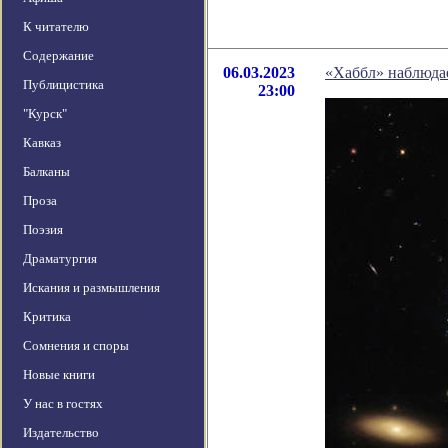
К читателю
Содержание
06.03.2023
«Хаббл» наблюдае
Публицистика
23:00
"Курск"
Кавказ
Балканы
Проза
Поэзия
Драматургия
Искания и размышления
Критика
Сомнения и споры
Новые книги
У нас в гостях
Издательство