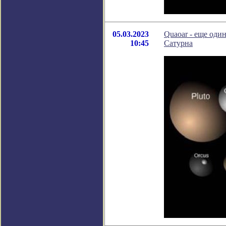
05.03.2023
Quaoar - еще оди
10:45
Сатурна