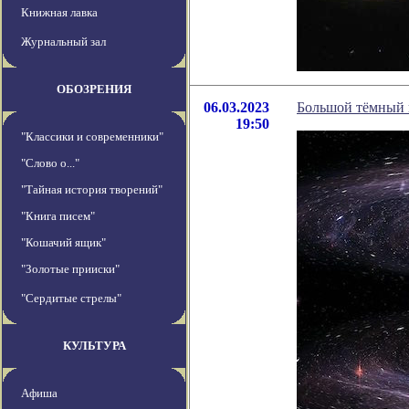
Книжная лавка
Журнальный зал
ОБОЗРЕНИЯ
06.03.2023
Большой тёмный 
19:50
"Классики и современники"
"Слово о..."
"Тайная история творений"
"Книга писем"
"Кошачий ящик"
"Золотые прииски"
"Сердитые стрелы"
КУЛЬТУРА
Афиша