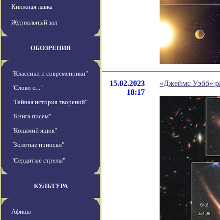
Книжная лавка
Журнальный зал
ОБОЗРЕНИЯ
"Классики и современники"
15.02.2023
«Джеймс Уэбб» р
"Слово о..."
18:17
"Тайная история творений"
"Книга писем"
"Кошачий ящик"
"Золотые прииски"
"Сердитые стрелы"
КУЛЬТУРА
Афиша