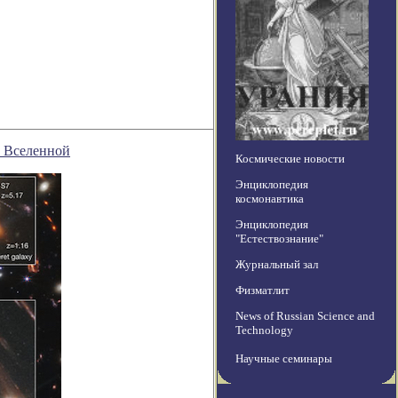
й Вселенной
Космические новости
Энциклопедия
космонавтика
Энциклопедия
"Естествознание"
Журнальный зал
Физматлит
News of Russian Science and
Technology
Научные семинары