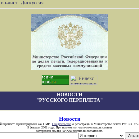
Топ-лист
|
Дискуссия
НОВОСТИ
"РУССКОГО ПЕРЕПЛЕТА"
Новости
й переплет" зарегистрирован как СМИ.
Свидетельство
о регистрации в Министерстве печати РФ: Эл. #77
5 февраля 2001 года. При полном или частичном использовании
материалов ссылка на www.pereplet.ru обязательна.