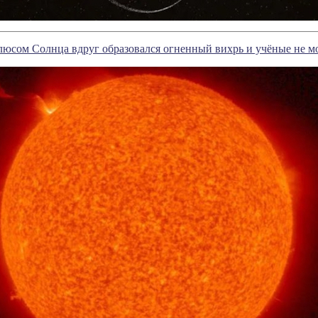
юсом Солнца вдруг образовался огненный вихрь и учёные не мо