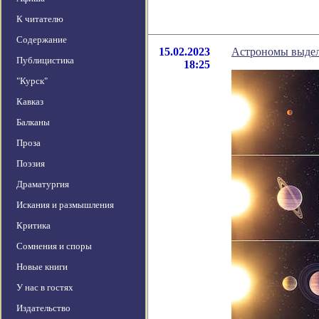
К читателю
Содержание
15.02.2023
Астрономы выдел
Публицистика
18:25
"Курск"
Кавказ
Балканы
Проза
Поэзия
Драматургия
Искания и размышления
Критика
Сомнения и споры
Новые книги
У нас в гостях
Издательство