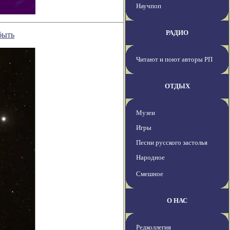
Научпоп
РАДИО
быть
Читают и поют авторы РП
ОТДЫХ
Музеи
Игры
Песни русского застолья
Народное
Смешное
О НАС
Редколлегия