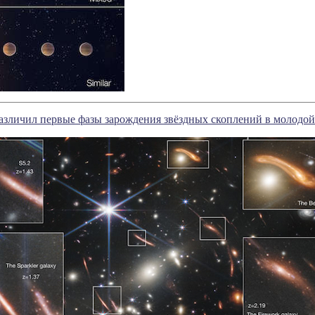
азличил первые фазы зарождения звёздных скоплений в молодо