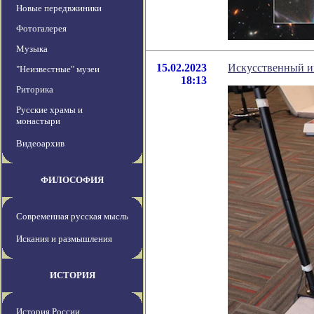
Новые передвжиники
Фотогалерея
Музыка
15.02.2023
Искусственный ин
"Неизвестные" музеи
18:13
Риторика
Русские храмы и
монастыри
Видеоархив
ФИЛОСОФИЯ
Современная русская мысль
Искания и размышления
ИСТОРИЯ
История России