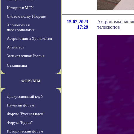
История в МГУ
Слово о полку Игореве
15.02.2023
Астрономы нашли 
Хронология и
17:29
телескопов
парахронология
Астрономия и Хронология
Альмагест
Запечатленная Россия
Сталиниана
ФОРУМЫ
Дискуссионный клуб
Научный форум
Форум "Русская идея"
Форум "Курск"
Исторический форум