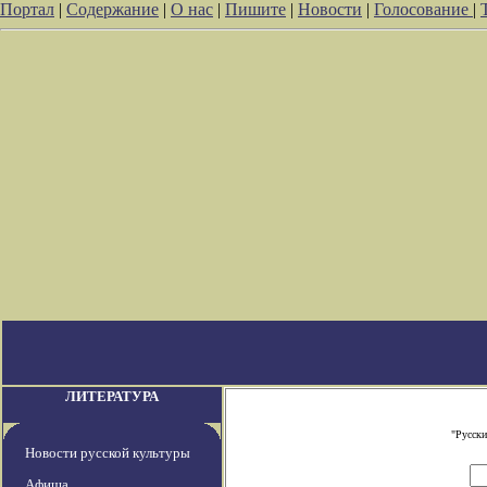
Портал
|
Содержание
|
О нас
|
Пишите
|
Новости
|
Голосование
|
ЛИТЕРАТУРА
"Русски
Новости русской культуры
Афиша