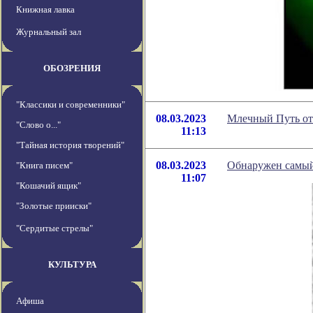
Книжная лавка
Журнальный зал
ОБОЗРЕНИЯ
"Классики и современники"
08.03.2023
Млечный Путь ото
"Слово о..."
11:13
"Тайная история творений"
08.03.2023
Обнаружен самый
"Книга писем"
11:07
"Кошачий ящик"
"Золотые прииски"
"Сердитые стрелы"
КУЛЬТУРА
Афиша