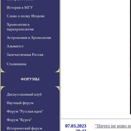
История в МГУ
Слово о полку Игореве
Хронология и
парахронология
Астрономия и Хронология
Альмагест
Запечатленная Россия
Сталиниана
ФОРУМЫ
Дискуссионный клуб
Научный форум
Форум "Русская идея"
Форум "Курск"
07.03.2023
"Ничто не ново п
Исторический форум