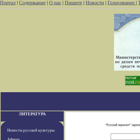
Портал
|
Содержание
|
О нас
|
Пишите
|
Новости
|
Голосование
|
ЛИТЕРАТУРА
"Русский переплет" заре
Новости русской культуры
Афиша