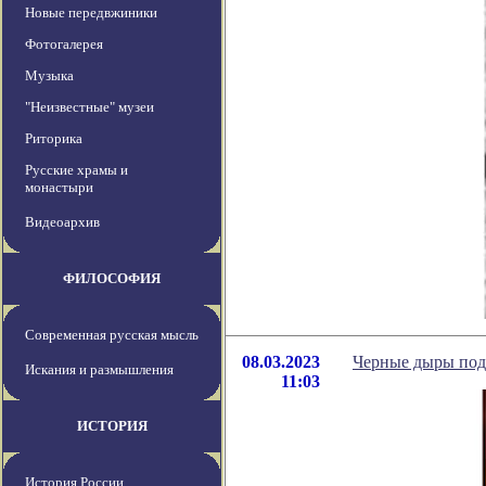
Новые передвжиники
Фотогалерея
Музыка
"Неизвестные" музеи
Риторика
Русские храмы и
монастыри
Видеоархив
ФИЛОСОФИЯ
Современная русская мысль
08.03.2023
Черные дыры под
Искания и размышления
11:03
ИСТОРИЯ
История России