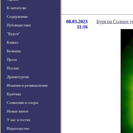
К читателю
Содержание
08.03.2023
Буря на Солнце у
Публицистика
11:16
"Курск"
Кавказ
Балканы
Проза
Поэзия
Драматургия
Искания и размышления
Критика
Сомнения и споры
Новые книги
У нас в гостях
Издательство