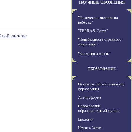
НАУЧНЫЕ ОБОЗРЕНИЯ
"Физические явления на
небесах"
"TERRA & Comp"
йной системе
"Неизбежность странного
микромира"
"Биология и жизнь"
ОБРАЗОВАНИЕ
Открытое письмо министру
образования
Антиреформа
Соросовский
образовательный журнал
Биология
Науки о Земле