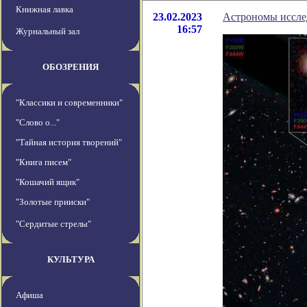
Книжная лавка
23.02.2023
Астрономы исслед
16:57
Журнальный зал
ОБОЗРЕНИЯ
"Классики и современники"
"Слово о..."
"Тайная история творений"
"Книга писем"
"Кошачий ящик"
"Золотые прииски"
"Сердитые стрелы"
КУЛЬТУРА
Афиша