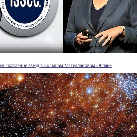
ел скопление звёзд в Большом Магеллановом Облаке