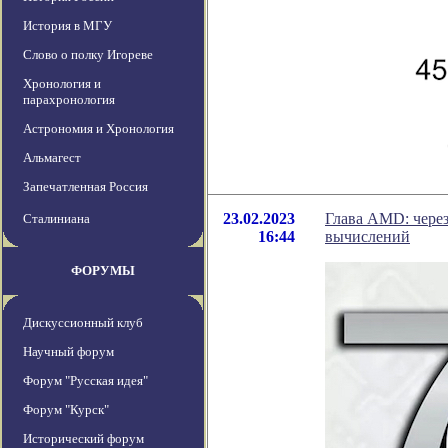
История в МГУ
Слово о полку Игореве
Хронология и
парахронология
Астрономия и Хронология
Альмагест
Запечатленная Россия
23.02.2023
Глава AMD: через
Сталиниана
16:44
вычислений
ФОРУМЫ
Дискуссионный клуб
Научный форум
Форум "Русская идея"
Форум "Курск"
Исторический форум