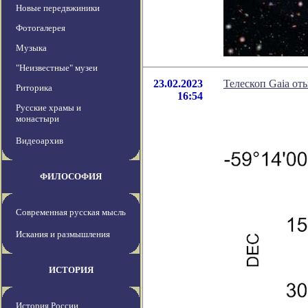
Новые передвжиники
Фотогалерея
Музыка
"Неизвестные" музеи
23.02.2023
Телескоп Gaia от
Риторика
16:54
Русские храмы и
монастыри
Видеоархив
ФИЛОСОФИЯ
Современная русская мысль
Искания и размышления
ИСТОРИЯ
История России