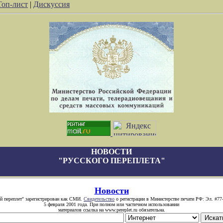
Топ-лист
|
Дискуссия
НОВОСТИ
"РУССКОГО ПЕРЕПЛЕТА"
Новости
й переплет" зарегистрирован как СМИ.
Свидетельство
о регистрации в Министерстве печати РФ: Эл. #77
5 февраля 2001 года. При полном или частичном использовании
материалов ссылка на www.pereplet.ru обязательна.