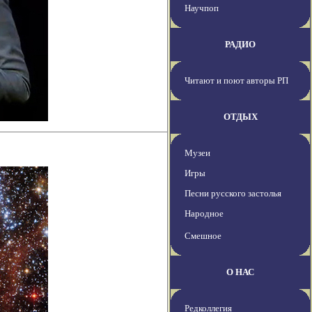
Научпоп
РАДИО
Читают и поют авторы РП
ОТДЫХ
Музеи
Игры
Песни русского застолья
Народное
Смешное
О НАС
Редколлегия