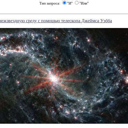
Тип запроса:
"И"
"Или"
межзвездную среду с помощью телескопа Джеймса Уэбба