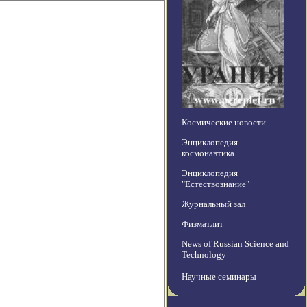
Космические новости
Энциклопедия
космонавтика
Энциклопедия
"Естествознание"
Журнальный зал
Физматлит
News of Russian Science and
Technology
Научные семинары