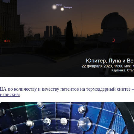
А по количеству и качеству патентов на термоядерный синтез
китайским