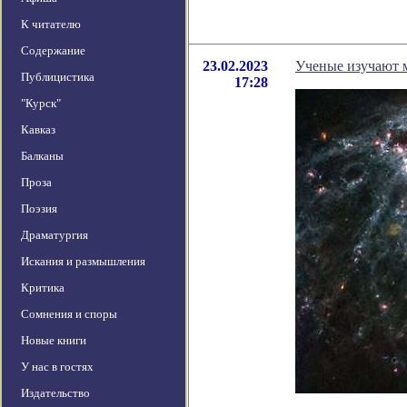
К читателю
Содержание
23.02.2023
Ученые изучают 
Публицистика
17:28
"Курск"
Кавказ
Балканы
Проза
Поэзия
Драматургия
Искания и размышления
Критика
Сомнения и споры
Новые книги
У нас в гостях
Издательство