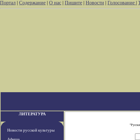
Портал
|
Содержание
|
О нас
|
Пишите
|
Новости
|
Голосование
|
ЛИТЕРАТУРА
"Русски
Новости русской культуры
Афиша