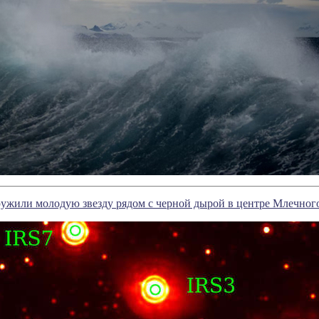
ужили молодую звезду рядом с черной дырой в центре Млечног