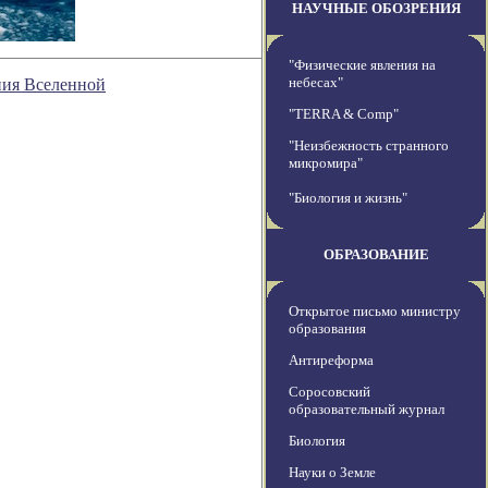
НАУЧНЫЕ ОБОЗРЕНИЯ
"Физические явления на
небесах"
ния Вселенной
"TERRA & Comp"
"Неизбежность странного
микромира"
"Биология и жизнь"
ОБРАЗОВАНИЕ
Открытое письмо министру
образования
Антиреформа
Соросовский
образовательный журнал
Биология
Науки о Земле