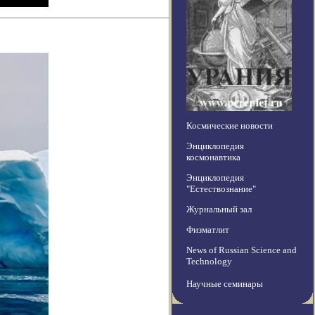
Космические новости
Энциклопедия
космонавтика
Энциклопедия
"Естествознание"
Журнальный зал
Физматлит
News of Russian Science and
Technology
Научные семинары