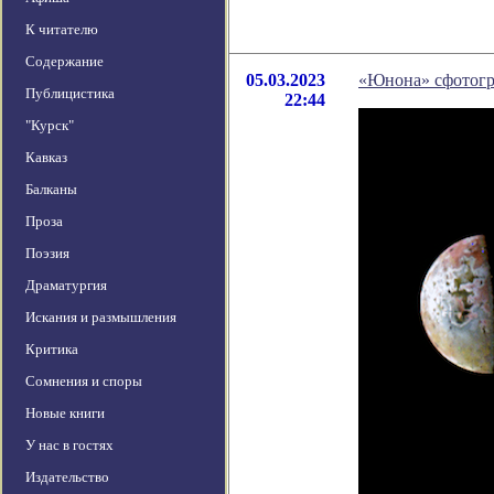
К читателю
Содержание
05.03.2023
«Юнона» сфотогр
Публицистика
22:44
"Курск"
Кавказ
Балканы
Проза
Поэзия
Драматургия
Искания и размышления
Критика
Сомнения и споры
Новые книги
У нас в гостях
Издательство