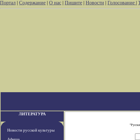
Портал
|
Содержание
|
О нас
|
Пишите
|
Новости
|
Голосование
|
ЛИТЕРАТУРА
"Русски
Новости русской культуры
Афиша