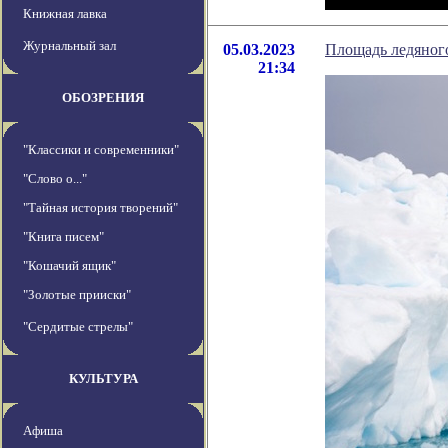
Книжная лавка
Журнальный зал
05.03.2023
Площадь ледяного
21:34
ОБОЗРЕНИЯ
"Классики и современники"
"Слово о..."
"Тайная история творений"
"Книга писем"
"Кошачий ящик"
"Золотые прииски"
"Сердитые стрелы"
КУЛЬТУРА
Афиша