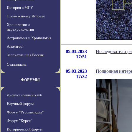
История в МГУ
Слово о полку Игореве
Хронология и
парахронология
Астрономия и Хронология
Альмагест
05.03.2023
Исследователи ра
Запечатленная Россия
17:51
Сталиниана
05.03.2023
Подводная интерн
17:32
ФОРУМЫ
Дискуссионный клуб
Научный форум
Форум "Русская идея"
Форум "Курск"
Исторический форум