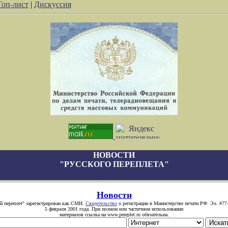
Топ-лист
|
Дискуссия
НОВОСТИ
"РУССКОГО ПЕРЕПЛЕТА"
Новости
й переплет" зарегистрирован как СМИ.
Свидетельство
о регистрации в Министерстве печати РФ: Эл. #77
5 февраля 2001 года. При полном или частичном использовании
материалов ссылка на www.pereplet.ru обязательна.