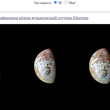
Тип запроса:
"И"
"Или"
афировала вблизи вулканический спутник Юпитера