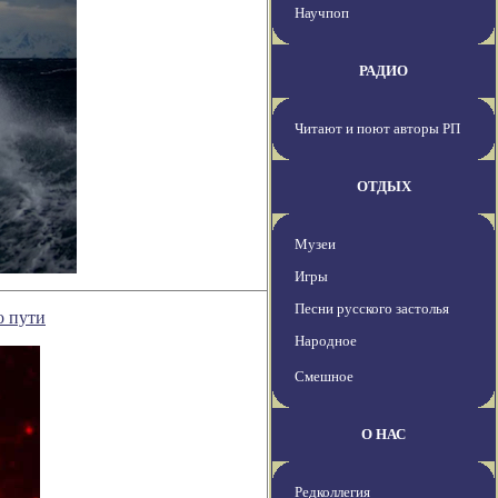
Научпоп
РАДИО
Читают и поют авторы РП
ОТДЫХ
Музеи
Игры
Песни русского застолья
о пути
Народное
Смешное
О НАС
Редколлегия