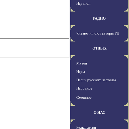
Научпоп
РАДИО
Читают и поют авторы РП
ОТДЫХ
Музеи
Игры
Песни русского застолья
Народное
Смешное
О НАС
Редколлегия