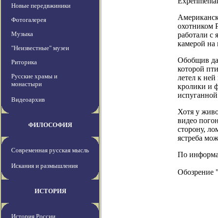
Experimenta
Новые передвжиники
Американск
Фотогалерея
охотником 
Музыка
работали с 
камерой на 
"Неизвестные" музеи
Обобщив дан
Риторика
которой пти
Русские храмы и
летел к ней
монастыри
кролики и ф
испуганной 
Видеоархив
Хотя у живо
видео погон
ФИЛОСОФИЯ
сторону, л
ястреба мож
Современная русская мысль
По информац
Искания и размышления
Обозрение 
ИСТОРИЯ
История России