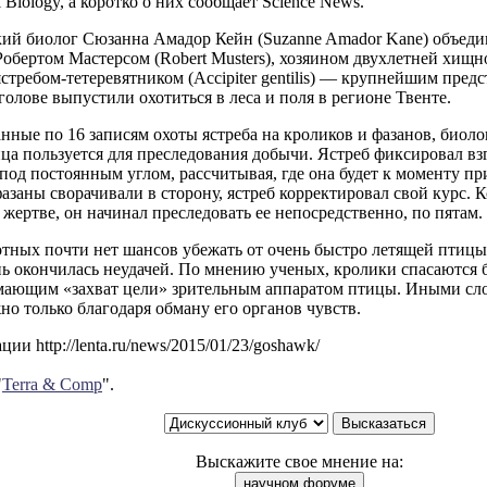
l Biology, а коротко о них сообщает Science News.
ий биолог Сюзанна Амадор Кейн (Suzanne Amador Kane) объеди
Робертом Мастерсом (Robert Musters), хозяином двухлетней хи
ястребом-тетеревятником (Accipiter gentilis) — крупнейшим пред
голове выпустили охотиться в леса и поля в регионе Твенте.
ные по 16 записям охоты ястреба на кроликов и фазанов, биоло
ца пользуется для преследования добычи. Ястреб фиксировал вз
 под постоянным углом, рассчитывая, где она будет к моменту п
азаны сворачивали в сторону, ястреб корректировал свой курс. 
жертве, он начинал преследовать ее непосредственно, по пятам.
тных почти нет шансов убежать от очень быстро летящей птицы
ь окончилась неудачей. По мнению ученых, кролики спасаются б
омающим «захват цели» зрительным аппаратом птицы. Иными сло
но только благодаря обману его органов чувств.
ии http://lenta.ru/news/2015/01/23/goshawk/
"
Terra & Comp
".
Выскажите свое мнение на: