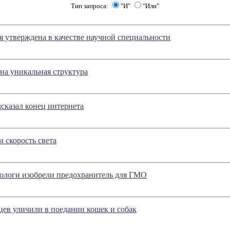
Тип запроса:
"И"
"Или"
я утверждена в качестве научной специальности
на уникальная структура
дсказал конец интернета
 скорость света
ологи изобрели предохранитель для ГМО
ев уличили в поедании кошек и собак