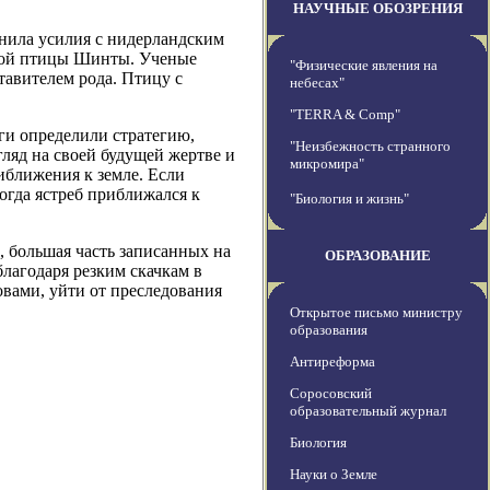
НАУЧНЫЕ ОБОЗРЕНИЯ
нила усилия с нидерландским
щной птицы Шинты. Ученые
"Физические явления на
ставителем рода. Птицу с
небесах"
"TERRA & Comp"
ги определили стратегию,
"Неизбежность странного
гляд на своей будущей жертве и
микромира"
риближения к земле. Если
Когда ястреб приближался к
"Биология и жизнь"
, большая часть записанных на
ОБРАЗОВАНИЕ
лагодаря резким скачкам в
вами, уйти от преследования
Открытое письмо министру
образования
Антиреформа
Соросовский
образовательный журнал
Биология
Науки о Земле