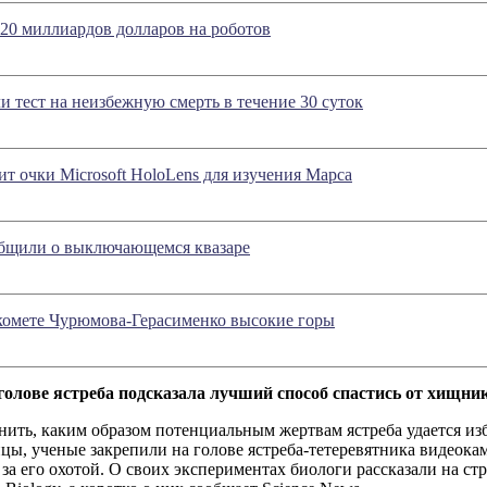
20 миллиардов долларов на роботов
и тест на неизбежную смерть в течение 30 суток
 очки Microsoft HoloLens для изучения Марса
бщили о выключающемся квазаре
 комете Чурюмова-Герасименко высокие горы
голове ястреба подсказала лучший способ спастись от хищни
ить, каким образом потенциальным жертвам ястреба удается из
цы, ученые закрепили на голове ястреба-тетеревятника видеокам
за его охотой. О своих экспериментах биологи рассказали на стр