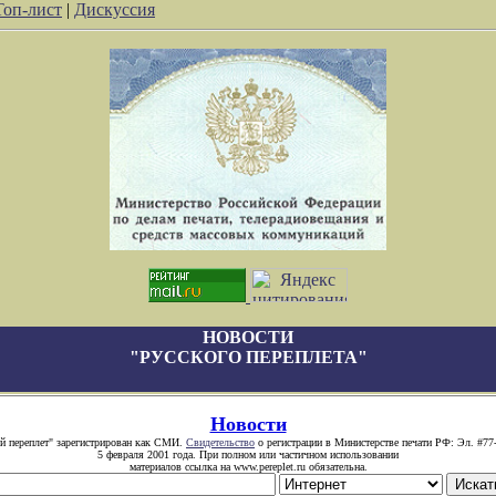
Топ-лист
|
Дискуссия
НОВОСТИ
"РУССКОГО ПЕРЕПЛЕТА"
Новости
й переплет" зарегистрирован как СМИ.
Свидетельство
о регистрации в Министерстве печати РФ: Эл. #77
5 февраля 2001 года. При полном или частичном использовании
материалов ссылка на www.pereplet.ru обязательна.