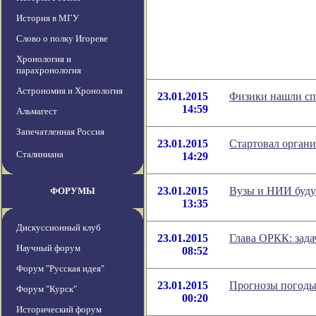
История в МГУ
Слово о полку Игореве
Хронология и
парахронология
Астрономия и Хронология
23.01.2015
Физики нашли сп
14:59
Альмагест
Запечатленная Россия
23.01.2015
Стартовал орган
Сталиниана
14:29
23.01.2015
Вузы и НИИ будут
ФОРУМЫ
13:35
Дискуссионный клуб
23.01.2015
Глава ОРКК: зада
Научный форум
08:52
Форум "Русская идея"
23.01.2015
Прогнозы погоды
Форум "Курск"
00:20
Исторический форум