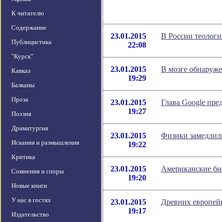
К читателю
Содержание
23.01.2015
В России теологи
Публицистика
22:08
"Курск"
23.01.2015
В мозге обнаруже
Кавказ
19:29
Балканы
Проза
23.01.2015
Глава Google пре
19:27
Поэзия
Драматургия
23.01.2015
Физики замедлили
Искания и размышления
19:22
Критика
23.01.2015
Американские би
Сомнения и споры
19:20
Новые книги
У нас в гостях
23.01.2015
Древних европейц
19:17
Издательство