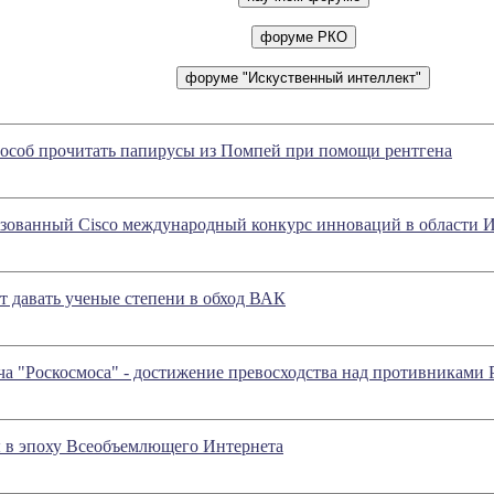
особ прочитать папирусы из Помпей при помощи рентгена
изованный Cisco международный конкурс инноваций в области И
 давать ученые степени в обход ВАК
ча "Роскосмоса" - достижение превосходства над противниками
 в эпоху Всеобъемлющего Интернета