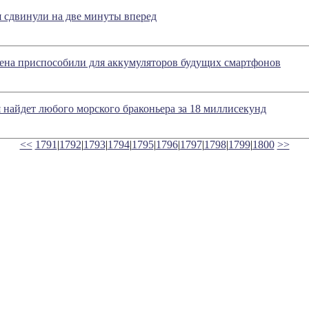
 сдвинули на две минуты вперед
ена приспособили для аккумуляторов будущих смартфонов
 найдет любого морского браконьера за 18 миллисекунд
<<
1791
|
1792
|
1793
|
1794
|
1795
|
1796
|
1797
|
1798
|
1799
|
1800
>>