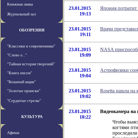
Книжная лавка
23.01.2015
Япония потратит 
19:13
Журнальный зал
23.01.2015
Врачи представил
ОБОЗРЕНИЯ
19:11
"Классики и современники"
23.01.2015
NASA приспособит
19:09
"Слово о..."
"Тайная история творений"
23.01.2015
Астрофизики соо
"Книга писем"
19:04
"Кошачий ящик"
23.01.2015
Rosetta нашла на
"Золотые прииски"
19:02
"Сердитые стрелы"
23.01.2015
Видеокамера на 
КУЛЬТУРА
18:22
Чтобы выясн
когтями пти
Афиша
проследили 