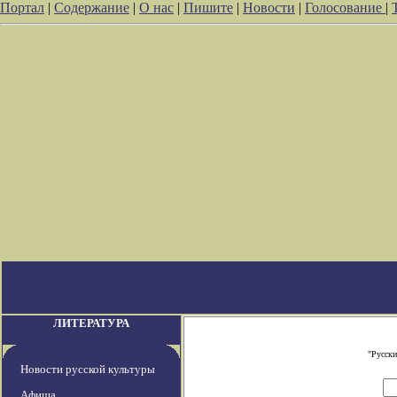
Портал
|
Содержание
|
О нас
|
Пишите
|
Новости
|
Голосование
|
ЛИТЕРАТУРА
"Русски
Новости русской культуры
Афиша