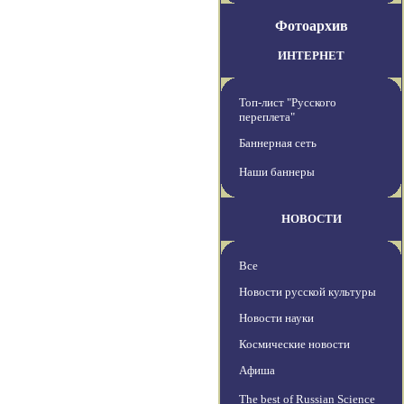
Фотоархив
ИНТЕРНЕТ
Топ-лист "Русского
переплета"
Баннерная сеть
Наши баннеры
НОВОСТИ
Все
Новости русской культуры
Новости науки
Космические новости
Афиша
The best of Russian Science