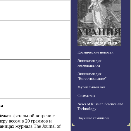
Космические новости
Энциклопедия
космонавтика
Энциклопедия
"Естествознание"
Журнальный зал
Физматлит
News of Russian Science and
ка
Technology
бежать фатальной встречи с
Научные семинары
еру весом в 20 граммов и
аницах журнала The Journal of