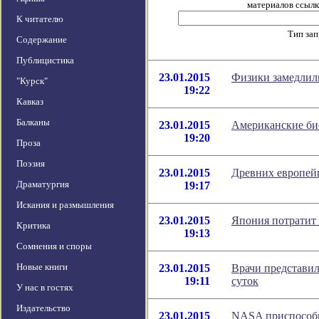
материалов ссылка
К читателю
Тип за
Содержание
Публицистика
23.01.2015
Физики замедлили
"Курск"
19:22
Кавказ
Балканы
23.01.2015
Американские би
19:20
Проза
Поэзия
23.01.2015
Древних европейц
Драматургия
19:17
Искания и размышления
23.01.2015
Япония потратит 
Критика
19:13
Сомнения и споры
Новые книги
23.01.2015
Врачи представил
19:11
суток
У нас в гостях
Издательство
23.01.2015
NASA приспособит