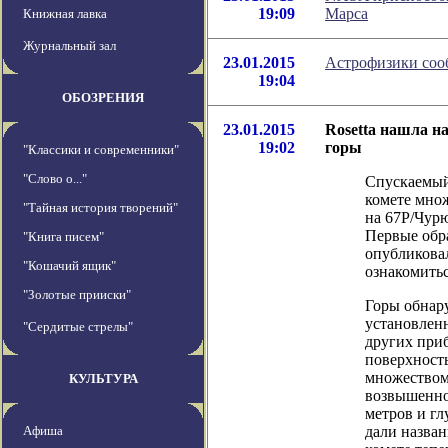
19:09
Марса
Книжная лавка
Журнальный зал
23.01.2015
Астрофизики соо
19:04
ОБОЗРЕНИЯ
23.01.2015
Rosetta нашла н
19:02
горы
"Классики и современники"
"Слово о..."
Спускаемый 
комете мно
"Тайная история творений"
на 67P/Чурю
Первые обр
"Книга писем"
опубликовал
"Кошачий ящик"
ознакомитьс
"Золотые прииски"
Горы обнар
установленн
"Сердитые стрелы"
других приб
поверхност
множеством
КУЛЬТУРА
возвышенно
метров и г
Афиша
дали назван