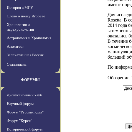
имеют поря
История в МГУ
Для исслед
Слово о полку Игореве
Rosetta. В 
Хронология и
2014 года б
парахронология
затемненный
оказались б
Астрономия и Хронология
В течение б
космическо
Альмагест
манипуляци
Запечатленная Россия
больший об
Сталиниана
По информаци
Обозрение 
ФОРУМЫ
Дискуссионный клуб
Научный форум
Форум "Русская идея"
Форум "Курск"
Исторический форум