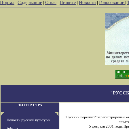
Портал
|
Содержание
|
О нас
|
Пишите
|
Новости
|
Голосование
|
"РУССК
ЛИТЕРАТУРА
"Русский переплет" зарегистрирован 
Новости русской культуры
печати
5 февраля 2001 года. П
Афиша