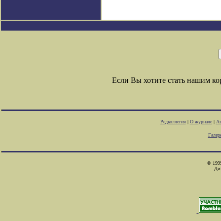
Если Вы хотите стать нашим к
Редколлегия
|
О журнале
|
Ав
Галер
© 1999
Ди