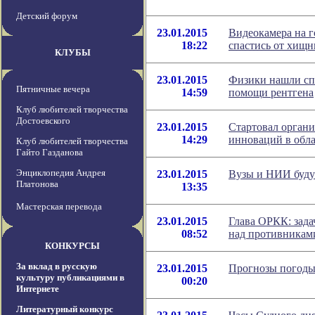
Детский форум
23.01.2015
Видеокамера на г
18:22
спастись от хищн
КЛУБЫ
23.01.2015
Физики нашли сп
Пятничные вечера
14:59
помощи рентгена
Клуб любителей творчества
Достоевского
23.01.2015
Стартовал орган
14:29
инноваций в обла
Клуб любителей творчества
Гайто Газданова
Энциклопедия Андрея
23.01.2015
Вузы и НИИ будут
Платонова
13:35
Мастерская перевода
23.01.2015
Глава ОРКК: зада
08:52
над противникам
КОНКУРСЫ
За вклад в русскую
23.01.2015
Прогнозы погоды
культуру публикациями в
00:20
Интернете
Литературный конкурс