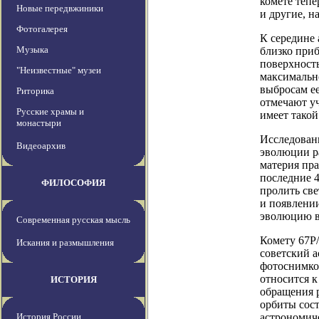
комете тепе
Новые передвжиники
и другие, н
Фотогалерея
К середине 
Музыка
близко приб
поверхность
"Неизвестные" музеи
максимальн
выбросам е
Риторика
отмечают у
Русские храмы и
имеет такой
монастыри
Исследован
Видеоархив
эволюции р
материя пра
последние 4
ФИЛОСОФИЯ
пролить све
и появлении
эволюцию в
Современная русская мысль
Комету 67P
Искания и размышления
советский 
фотоснимко
относится к
ИСТОРИЯ
обращения р
орбиты сос
История России
астрономич