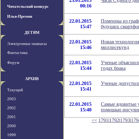
23.01.2015
Часы Судного дня
00:16
Читательский конкурс
Илья-Премия
22.01.2015
Помпоны из граф
15:47
будущих смартфо
ДЕТЯМ
22.01.2015
Новая технология
Электронные пампасы
15:46
миллисекунд
Фантастика
22.01.2015
Ученые объяснили
Форум
15:44
годах брака
АРХИВ
22.01.2015
Ученые допустил
15:41
Текущий
2003
22.01.2015
Самые ядовитые у
2002
15:40
помощью инсули
2001
<<
1791
|
1792
|
1793
|
179
2000
1999