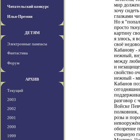
мир должен
Читательский конкурс
хочу сидеть
глазками чи
Илья-Премия
Но я "попал
просто ткн
ДЕТЯМ
картину св
я злюсь, я 
Электронные пампасы
своё недово
Кабанову - 
Фантастика
нежный, вн
между люби
Форум
и незащищен
свойство оч
нежный - мн
АРХИВ
Кабанов по
сегодняшни
Текущий
поддержива
2003
разговор с 
Войске Пев
2002
полковник,
розы и поро
2001
невооружён
2000
обозрение 
стираную г
1999
Мастера.
Чи