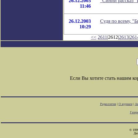
26.12.2003
"Синий рассказ" 
11:46
26.12.2003
Судя по всему, "Б
10:29
<<
2611
|2612|
2613
|
261
Если Вы хотите стать нашим к
Редколлегия
|
О журнале
|
Ав
Галер
© 1999
Ди