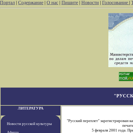
Портал
|
Содержание
|
О нас
|
Пишите
|
Новости
|
Голосование
|
"РУССК
ЛИТЕРАТУРА
"Русский переплет" зарегистрирован 
Новости русской культуры
печати
5 февраля 2001 года. П
Афиша