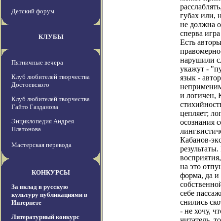
расслаблять
Детский форум
губах или, 
не должна о
сперва игра
КЛУБЫ
Есть автор
правомернос
нарушили с
Пятничные вечера
укажут - "п
Клуб любителей творчества
язык - авто
Достоевского
неприменим
и логичен, 
Клуб любителей творчества
стихийность
Гайто Газданова
цепляет; ло
Энциклопедия Андрея
осознания с
Платонова
лингвистиче
Кабанов-эк
Мастерская перевода
результаты.
восприятия,
на это отпу
КОНКУРСЫ
форма, да 
собственно
За вклад в русскую
себе пассаж
культуру публикациями в
снились ско
Интернете
- не хочу, 
Литературный конкурс
читатель, т