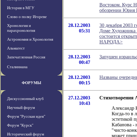
Востоком. Курс 
История в МГУ
обозрении Юрия 
Слово о полку Игореве
28.12.2003
30 декабря 2003 г
Хронология и
парахронология
05:31
Доме Художника н
состоится откры
Астрономия и Хронология
НАРОДА>
Альмагест
28.12.2003
Запущен израиль
Запечатленная Россия
00:47
Сталиниана
28.12.2003
Названы очеред
00:15
ФОРУМЫ
27.12.2003
Стихотворения 
Дискуссионный клуб
10:43
Научный форум
Александр К
Когда-то в 
Форум "Русская идея"
эстетикой 
Кабанова - 
Форум "Курск"
"чисто-конк
Исторический форум
может прини