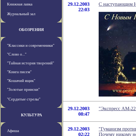
29.12.2003
С наступающим 
Книжная лавка
22:03
Журнальный зал
ОБОЗРЕНИЯ
"Классики и современники"
"Слово о..."
"Тайная история творений"
"Книга писем"
"Кошачий ящик"
"Золотые прииски"
"Сердитые стрелы"
29.12.2003
"Экспресс АМ-22"
08:47
КУЛЬТУРА
29.12.2003
"Гуманизм против
Афиша
02:22
Почему никому не