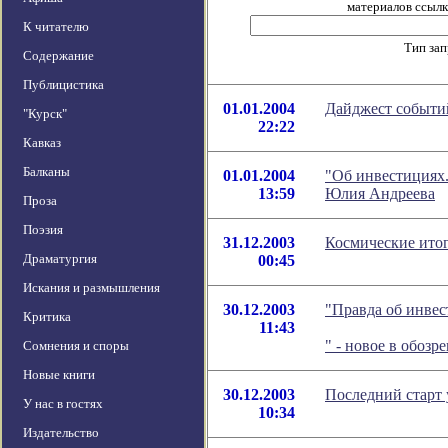
материалов ссылка
К читателю
Тип за
Содержание
Публицистика
01.01.2004
Дайджест событий
"Курск"
22:22
Кавказ
Балканы
01.01.2004
"Об инвестициях.
13:59
Юлия Андреева
Проза
Поэзия
31.12.2003
Космические итог
Драматургия
00:45
Искания и размышления
30.12.2003
"Правда об инвес
Критика
11:43
" - новое в обоз
Сомнения и споры
Новые книги
30.12.2003
Последний старт 
У нас в гостях
10:34
Издательство