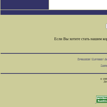
Если Вы хотите стать нашим к
Редколлегия
|
О журнале
|
Ав
Галер
© 1999
Ди