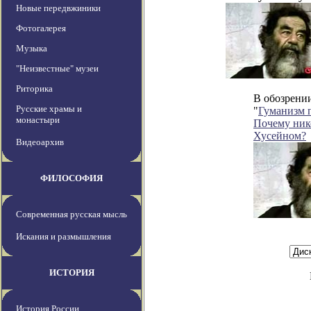
Новые передвжиники
Фотогалерея
Музыка
"Неизвестные" музеи
Риторика
В обозрени
Русские храмы и
"
Гуманизм п
монастыри
Почему нико
Хусейном?
Видеоархив
ФИЛОСОФИЯ
Современная русская мысль
Искания и размышления
ИСТОРИЯ
История России