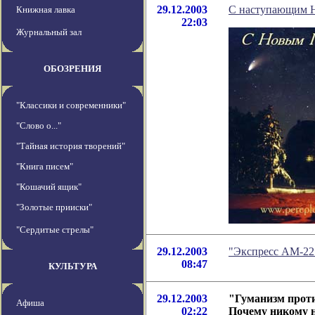
29.12.2003
С наступающим 
Книжная лавка
22:03
Журнальный зал
ОБОЗРЕНИЯ
"Классики и современники"
"Слово о..."
"Тайная история творений"
"Книга писем"
"Кошачий ящик"
"Золотые прииски"
"Сердитые стрелы"
29.12.2003
"Экспресс АМ-22"
08:47
КУЛЬТУРА
29.12.2003
"Гуманизм проти
Афиша
02:22
Почему никому н