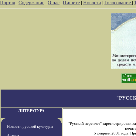
Портал
|
Содержание
|
О нас
|
Пишите
|
Новости
|
Голосование
|
"РУССК
ЛИТЕРАТУРА
"Русский переплет" зарегистрирован 
Новости русской культуры
печати
5 февраля 2001 года. П
Афиша