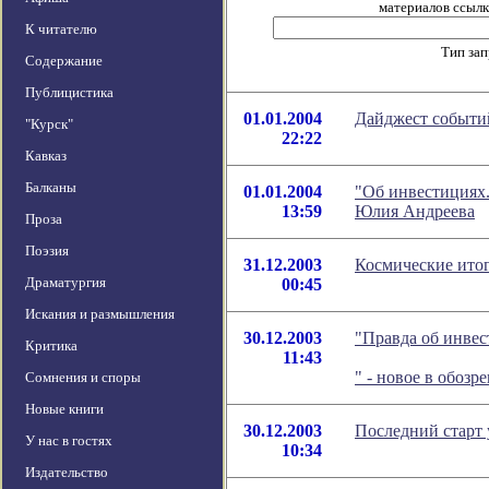
материалов ссылка
К читателю
Тип за
Содержание
Публицистика
01.01.2004
Дайджест событий
"Курск"
22:22
Кавказ
Балканы
01.01.2004
"Об инвестициях.
13:59
Юлия Андреева
Проза
Поэзия
31.12.2003
Космические итог
Драматургия
00:45
Искания и размышления
30.12.2003
"Правда об инвес
Критика
11:43
" - новое в обоз
Сомнения и споры
Новые книги
30.12.2003
Последний старт 
У нас в гостях
10:34
Издательство