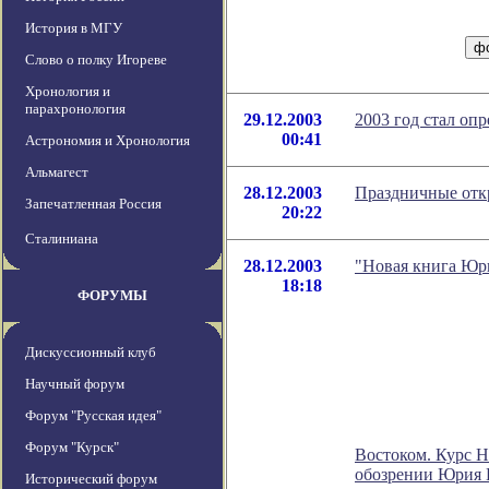
История в МГУ
Слово о полку Игореве
Хронология и
парахронология
29.12.2003
2003 год стал оп
00:41
Астрономия и Хронология
Альмагест
28.12.2003
Праздничные отк
Запечатленная Россия
20:22
Сталиниана
28.12.2003
"Новая книга Юри
18:18
ФОРУМЫ
Дискуссионный клуб
Научный форум
Форум "Русская идея"
Форум "Курск"
Востоком. Курс 
обозрении Юрия 
Исторический форум