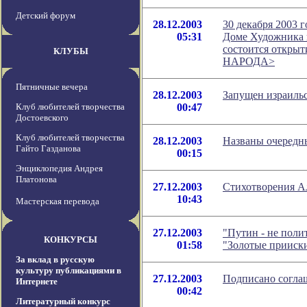
Детский форум
28.12.2003
30 декабря 2003 г
05:31
Доме Художника н
состоится откры
КЛУБЫ
НАРОДА>
Пятничные вечера
28.12.2003
Запущен израиль
Клуб любителей творчества
00:47
Достоевского
Клуб любителей творчества
28.12.2003
Названы очеред
Гайто Газданова
00:15
Энциклопедия Андрея
Платонова
27.12.2003
Стихотворения А
10:43
Мастерская перевода
27.12.2003
"Путин - не поли
КОНКУРСЫ
01:58
"Золотые прииск
За вклад в русскую
культуру публикациями в
27.12.2003
Подписано согла
Интернете
00:42
Литературный конкурс