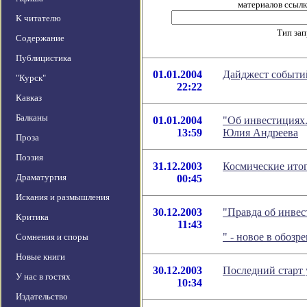
материалов ссылка
К читателю
Тип за
Содержание
Публицистика
01.01.2004
Дайджест событий
"Курск"
22:22
Кавказ
Балканы
01.01.2004
"Об инвестициях.
13:59
Юлия Андреева
Проза
Поэзия
31.12.2003
Космические итог
Драматургия
00:45
Искания и размышления
30.12.2003
"Правда об инвес
Критика
11:43
" - новое в обоз
Сомнения и споры
Новые книги
30.12.2003
Последний старт 
У нас в гостях
10:34
Издательство