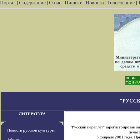
Портал
|
Содержание
|
О нас
|
Пишите
|
Новости
|
Голосование
|
"РУССК
ЛИТЕРАТУРА
"Русский переплет" зарегистрирован 
Новости русской культуры
печати
5 февраля 2001 года. П
Афиша