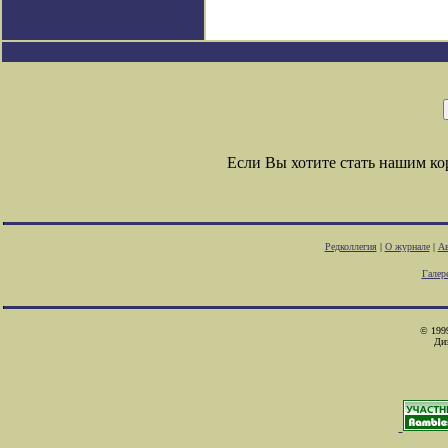
Если Вы хотите стать нашим к
Редколлегия
|
О журнале
|
Ав
Галер
© 1999
Ди