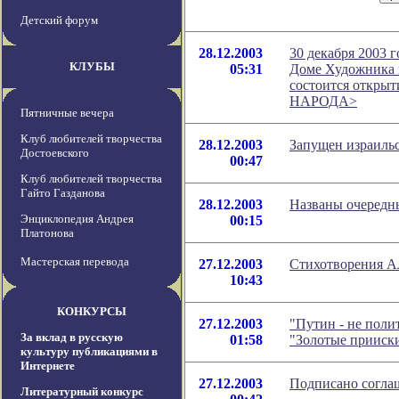
Детский форум
28.12.2003
30 декабря 2003 г
КЛУБЫ
05:31
Доме Художника н
состоится откры
НАРОДА>
Пятничные вечера
Клуб любителей творчества
28.12.2003
Запущен израиль
Достоевского
00:47
Клуб любителей творчества
Гайто Газданова
28.12.2003
Названы очеред
Энциклопедия Андрея
00:15
Платонова
Мастерская перевода
27.12.2003
Стихотворения А
10:43
КОНКУРСЫ
27.12.2003
"Путин - не поли
За вклад в русскую
01:58
"Золотые прииск
культуру публикациями в
Интернете
27.12.2003
Подписано согла
Литературный конкурс