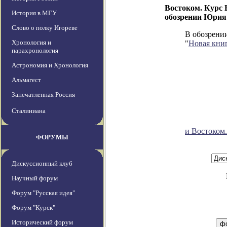
Востоком. Курс
История в МГУ
обозрении Юрия
Слово о полку Игореве
В обозрени
Хронология и
"
Новая кни
парахронология
Астрономия и Хронология
Альмагест
Запечатленная Россия
Сталиниана
и Востоком
ФОРУМЫ
Дискуссионный клуб
Научный форум
Форум "Русская идея"
Форум "Курск"
Исторический форум