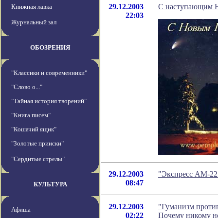
29.12.2003
С наступающим 
Книжная лавка
22:03
Журнальный зал
ОБОЗРЕНИЯ
"Классики и современники"
"Слово о..."
"Тайная история творений"
"Книга писем"
"Кошачий ящик"
"Золотые прииски"
"Сердитые стрелы"
29.12.2003
"Экспресс АМ-22"
08:47
КУЛЬТУРА
29.12.2003
"Гуманизм против
Афиша
02:22
Почему никому не