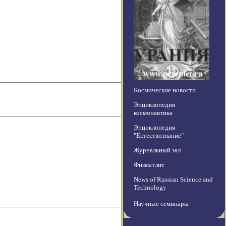
Космические новости
Энциклопедия
космонавтика
Энциклопедия
"Естествознание"
Журнальный зал
Физматлит
News of Russian Science and
Technology
Научные семинары