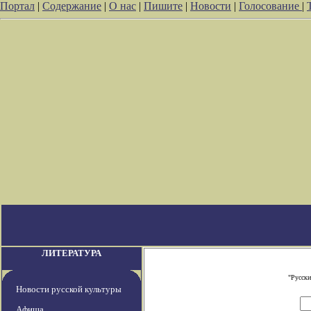
Портал
|
Содержание
|
О нас
|
Пишите
|
Новости
|
Голосование
|
ЛИТЕРАТУРА
"Русски
Новости русской культуры
Афиша