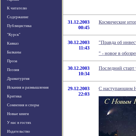
К читателю
Содержание
31.12.2003
Космические итог
Публицистика
00:45
"Курск"
30.12.2003
"Правда об инвес
Кавказ
11:43
Балканы
" - новое в обоз
Проза
30.12.2003
Последний старт 
Поэзия
10:34
Драматургия
Искания и размышления
29.12.2003
С наступающим 
22:03
Критика
Сомнения и споры
Новые книги
У нас в гостях
Издательство