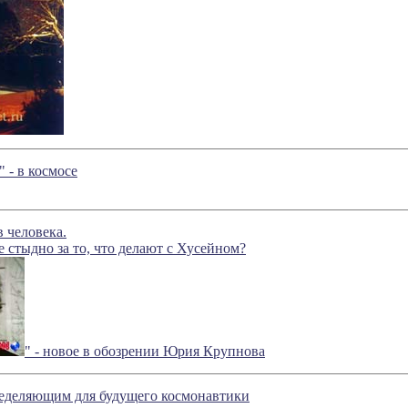
 - в космосе
 человека.
 стыдно за то, что делают с Хусейном?
" - новое в обозрении Юрия Крупнова
ределяющим для будущего космонавтики