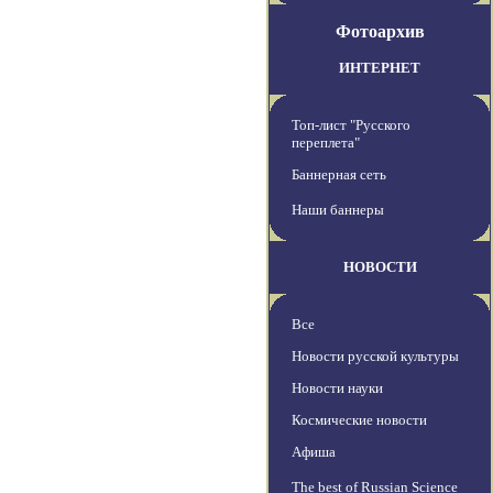
Фотоархив
ИНТЕРНЕТ
Топ-лист "Русского
переплета"
Баннерная сеть
Наши баннеры
НОВОСТИ
Все
Новости русской культуры
Новости науки
Космические новости
Афиша
The best of Russian Science