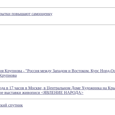
рытки повышают самооценку
я Крупнова - "Россия между Западом и Востоком. Курс Норд-О
Крупнова
года в 17 часов в Москве, в Центральном Доме Художника на Кры
ытие выставки живописи <ЯВЛЕНИЕ НАРОДА>
ский спутник