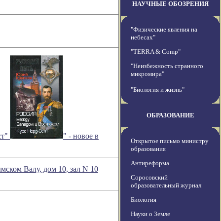
НАУЧНЫЕ ОБОЗРЕНИЯ
"Физические явления на
небесах"
"TERRA & Comp"
"Неизбежность странного
микромира"
"Биология и жизнь"
ОБРАЗОВАНИЕ
ст"
" - новое в
Открытое письмо министру
образования
Антиреформа
мском Валу, дом 10, зал N 10
Соросовский
образовательный журнал
Биология
Науки о Земле