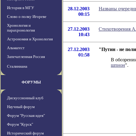
История в МГУ
28.12.2003
Названы очеред
00:15
Слово о полку Игореве
Хронология и
27.12.2003
Стихотворения А
парахронология
10:43
Астрономия и Хронология
Альмагест
27.12.2003
"Путин - не пол
01:58
Запечатленная Россия
В обозрении
шпион
".
Сталиниана
ФОРУМЫ
Дискуссионный клуб
Научный форум
Форум "Русская идея"
Форум "Курск"
Исторический форум