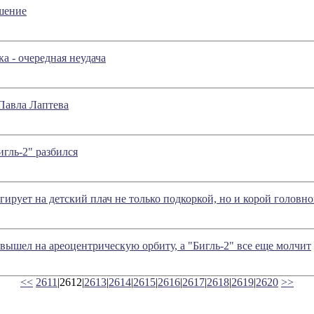
шение
а - очередная неудача
Павла Лаптева
игль-2" разбился
гирует на детский плач не только подкоркой, но и корой головно
вышел на ареоцентрическую орбиту, а "Бигль-2" все еще молчит
<<
2611
|2612|
2613
|
2614
|
2615
|
2616
|
2617
|
2618
|
2619
|
2620
>>