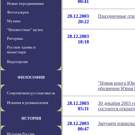
00:41
Новые передвжиники
Фотогалерея
28.12.2003
Праздничные отк
Музыка
20:22
"Неизвестные" музеи
28.12.2003
Риторика
18:18
Русские храмы и
монастыри
Видеоархив
ФИЛОСОФИЯ
"Новая книга Юри
обозрении Юрия 
Современная русская мысль
Искания и размышления
28.12.2003
30 декабря 2003 
05:31
состоится откр
ИСТОРИЯ
28.12.2003
Запущен израиль
00:47
История России