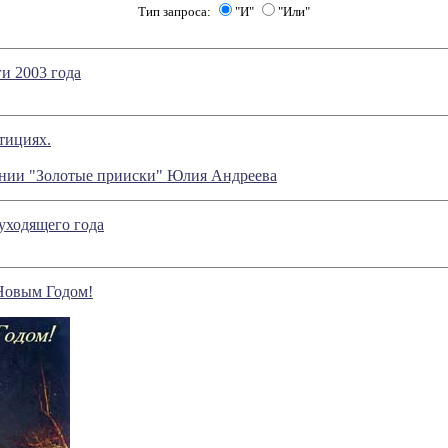
Тип запроса:
"И"
"Или"
и 2003 года
тициях.
рении "Золотые прииски" Юлия Андреева
уходящего года
Новым Годом!