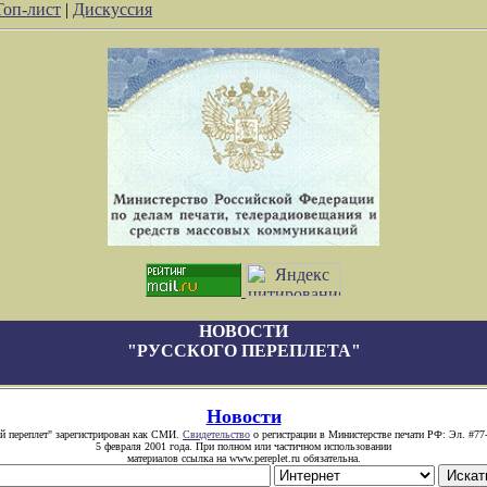
Топ-лист
|
Дискуссия
НОВОСТИ
"РУССКОГО ПЕРЕПЛЕТА"
Новости
й переплет" зарегистрирован как СМИ.
Свидетельство
о регистрации в Министерстве печати РФ: Эл. #77
5 февраля 2001 года. При полном или частичном использовании
материалов ссылка на www.pereplet.ru обязательна.