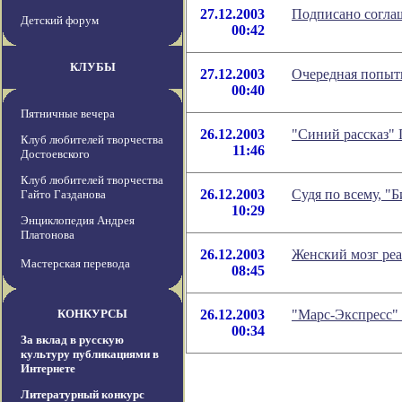
27.12.2003
Подписано согла
Детский форум
00:42
КЛУБЫ
27.12.2003
Очередная попытк
00:40
Пятничные вечера
26.12.2003
"Синий рассказ" 
Клуб любителей творчества
11:46
Достоевского
Клуб любителей творчества
26.12.2003
Судя по всему, "Б
Гайто Газданова
10:29
Энциклопедия Андрея
Платонова
26.12.2003
Женский мозг реа
Мастерская перевода
08:45
КОНКУРСЫ
26.12.2003
"Марс-Экспресс" 
00:34
За вклад в русскую
культуру публикациями в
Интернете
Литературный конкурс