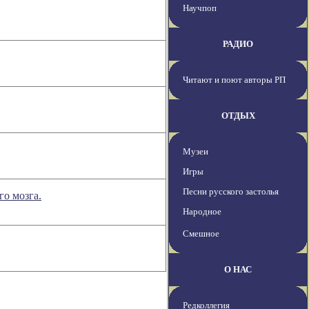
Научпоп
РАДИО
Читают и поют авторы РП
ОТДЫХ
Музеи
Игры
Песни русского застолья
го мозга.
Народное
Смешное
О НАС
Редколлегия