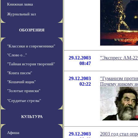
Книжная лавка
Журнальный зал
ОБОЗРЕНИЯ
"Классики и современники"
"Слово о..."
29.12.2003
"Экспресс АМ-22"
08:47
"Тайная история творений"
"Книга писем"
29.12.2003
"Гуманизм против
"Кошачий ящик"
02:22
Почему никому не
"Золотые прииски"
"Сердитые стрелы"
КУЛЬТУРА
Афиша
29.12.2003
2003 год стал оп