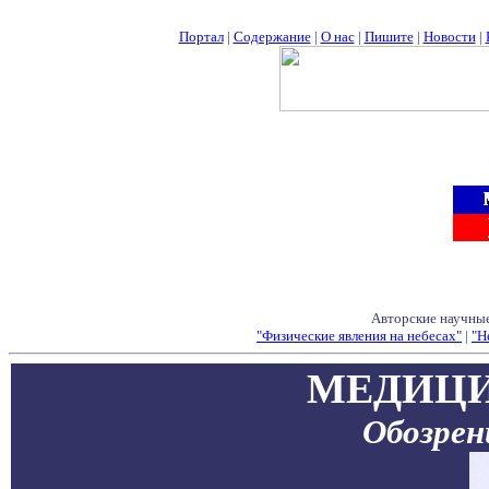
Портал
|
Содержание
|
О нас
|
Пишите
|
Новости
|
Авторские научные
"Физические явления на небесах"
|
"Н
МЕДИЦИ
Обозре