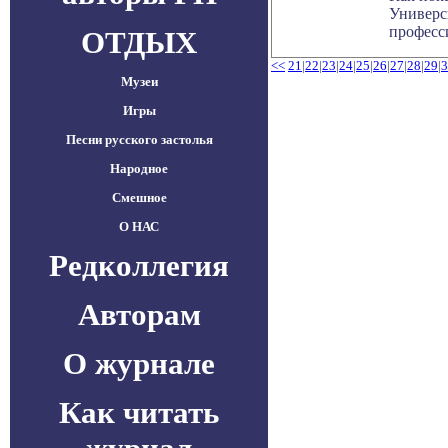
Универс
професси
ОТДЫХ
<<
21
|
22
|
23
|
24
|
25
|
26
|
27
|
28
|
29
|
3
Музеи
Игры
Песни русского застолья
Народное
Смешное
О НАС
Редколлегия
Авторам
О журнале
Как читать