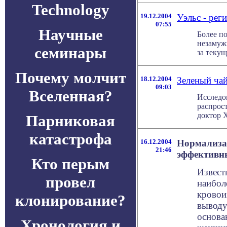
Technology
19.12.2004
Уэльс - рег
07:55
Научные
Более п
незамуж
семинары
за текущ
Почему молчит
18.12.2004
Зеленый чай
09:03
Вселенная?
Исследо
распрос
доктор Х
Парниковая
катастрофа
16.12.2004
Нормализац
21:46
эффективн
Кто перым
Извест
провел
наибол
кровои
клонирование?
выводу
основа
Хронология и