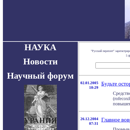
НАУКА
"Русский переплет" зарегистр
5 ф
Новости
Научный форум
02.01.2005
Будьте ост
10:29
Средств
(rofecox
повышени
26.12.2004
Главное во
07:31
Промыва