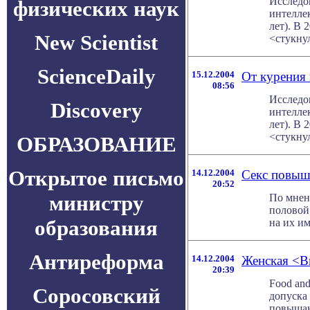
Исследо
физических наук
интеллек
лет). В
New Scientist
<стукнуло
ScienceDaily
15.12.2004
От курения
08:56
Исследо
Discovery
интеллек
лет). В
<стукнуло
ОБРАЗОВАНИЕ
Открытое письмо
14.12.2004
Секс повыш
20:52
министру
По мнен
половой 
образования
на их им
Антиреформа
14.12.2004
Женская <Ви
20:39
Food and
Соросовский
допуска
повышающ