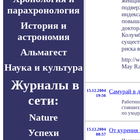
женщин
подвер
парахронология
индекс
повыша
История и
доктор
астрономия
Колумб
сущест
риска 
Альмагест
http://
Наука и культура
May Rai
Журналы в
15.12.2004
Самурай в д
сети:
19:56
Работни
ставших 
по уходу
Nature
15.12.2004
От курения
Успехи
08:57