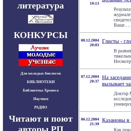
литература
19:13
Результ
журнале 
свидетел
Ваше . . 
КОНКУРСЫ
08.12.2004
Глисты - гл
20:03
В разви
тяжелым
Несмотря
Для молодых биологов
07.12.2004
На заседан
20:37
БИБЛИОТЕКИ
вызывает за
Библиотека Хроноса
Доктор 
исследо
Научпоп
универси
РАДИО
Читают и поют
06.12.2004
Казановы в 
21:39
авторы РП
Как пок