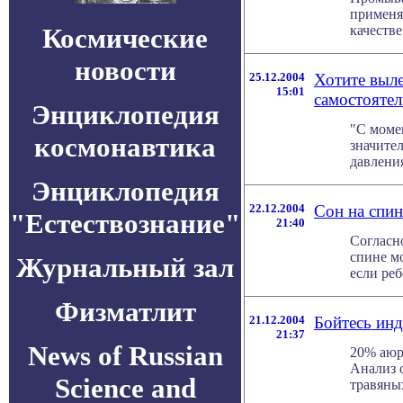
применя
Космические
качестве
новости
25.12.2004
Хотите выле
15:01
самостояте
Энциклопедия
"С моме
космонавтика
значите
давления
Энциклопедия
22.12.2004
Cон на спин
"Естествознание"
21:40
Согласн
спине м
Журнальный зал
если реб
Физматлит
21.12.2004
Бойтесь ин
21:37
News of Russian
20% аюр
Анализ 
Science and
травяных