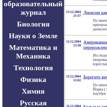
образовательный
журнал
13.12.2004
Диоксин как
21:37
По мнен
Биология
причина
диоксин.
Науки о Земле
12.12.2004
Американца
Математика и
12:30
перерожден
Механика
Исследо
(жировы
взрослый
Технология
12.12.2004
Берегите яи
Физика
12:02
По мнен
Химия
Йорка ( 
ноутбук 
Русская
11.12.2004
Больные де