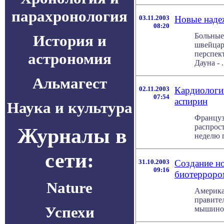
парахронология
03.11.2003
Новые наде
08:20
Больные
История и
швейцар
перспек
астрономия
Дауна - . 
Альмагест
02.11.2003
Кардиологи
07:54
аспирин
Наука и культура
Француз
распрос
Журналы в
неделю п
сети:
31.10.2003
Создание но
09:16
биотерроро
Nature
Америка
правите
Успехи
мышиной