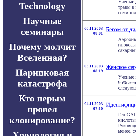
Ученые 
Technology
травы в 
гоминиды
Научные
06.11.2003
Бегом от ди
семинары
08:01
Аэробны
Почему молчит
глюкозы
сахарным
Вселенная?
05.11.2003
Женское сер
Парниковая
08:19
Ученые 
катастрофа
95% жен
следующ
Кто перым
04.11.2003
Идентифици
провел
07:10
Ген GAD
клонирование?
кислоты
Руководи
менее, сч
Хронология и