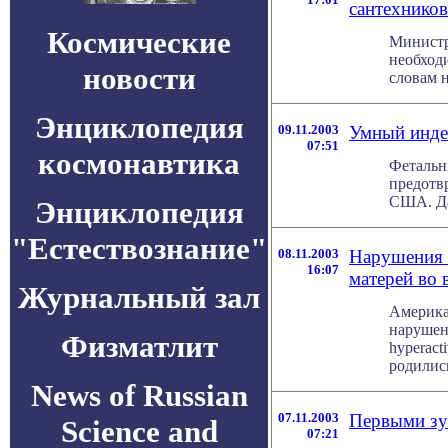
сантехников
Космические
Министр
необход
новости
словам н
Энциклопедия
09.11.2003
Умный индее
07:51
космонавтика
Фетальн
предотв
США. Дан
Энциклопедия
"Естествознание"
08.11.2003
Нарушения п
16:07
матерей во 
Журнальный зал
Америка
нарушени
Физматлит
hyperact
родились 
News of Russian
07.11.2003
Первыми зу
Science and
07:21