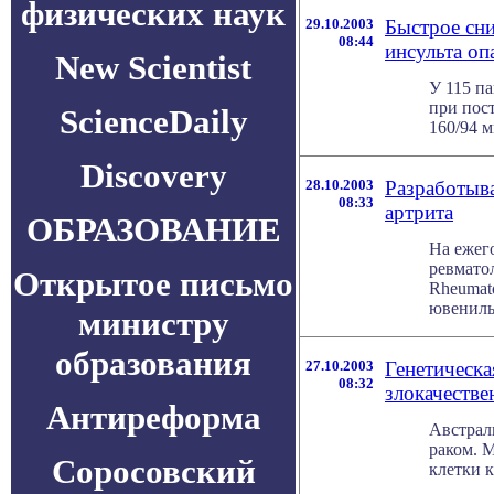
физических наук
29.10.2003
Быстрое сни
08:44
инсульта оп
New Scientist
У 115 п
при пост
ScienceDaily
160/94 м
Discovery
28.10.2003
Разработыв
08:33
артрита
ОБРАЗОВАНИЕ
На ежег
ревматол
Открытое письмо
Rheumat
ювенильн
министру
образования
27.10.2003
Генетическа
08:32
злокачеств
Антиреформа
Австрал
раком. М
Соросовский
клетки к