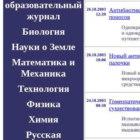
образовательный
26.10.2003
Антибиотик
журнал
12:39
поносов
Однокра
Биология
и однок
путешест
Науки о Земле
26.10.2003
Новый анти
Математика и
10:06
палочки
Механика
Новый к
микроор
средства
Технология
24.10.2003
Гомеопатиче
Физика
08:30
существова
Химия
Испытан
мышьяка
мышьяком
Русская