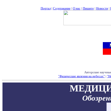
Портал
|
Содержание
|
О нас
|
Пишите
|
Новости
|
Авторские научные
"Физические явления на небесах"
|
"Н
МЕДИЦИ
Обозре