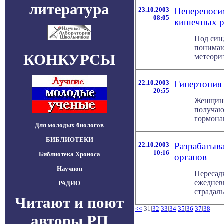
литература
23.10.2003
Непереноси
08:05
кишечных ра
Под син
понимаю
КОНКУРСЫ
метеориз
22.10.2003
Гипертония
20:55
Женщины
получаю
гормонам
Для молодых биологов
БИБЛИОТЕКИ
22.10.2003
Разрабатыва
10:16
Библиотека Хроноса
органов
Научпоп
Пересад
ежедневн
РАДИО
страдаль
Читают и поют
<<
31|
32
|
33
|
34
|
35
|
36
|
37
|
38
авторы РП