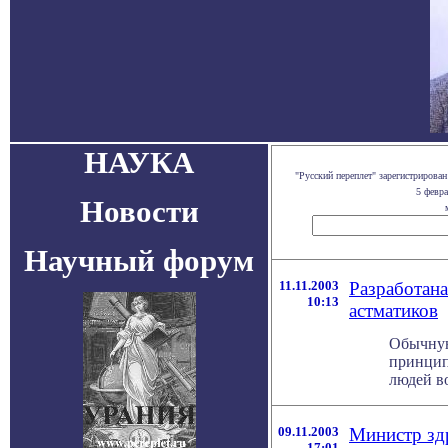
НАУКА
"Русский переплет" зарегистриров
5 февр
Новости
Научный форум
11.11.2003
Разработана
10:13
астматиков
Обычную
принцип
людей во
09.11.2003
Министр зд
17:01