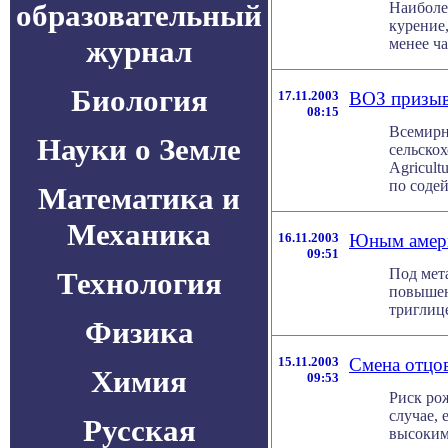
образовательный
Наиболе
курение
журнал
менее ча
Биология
17.11.2003
ВОЗ призыв
08:15
Всемирн
Науки о Земле
сельско
Agricult
по содей
Математика и
Механика
16.11.2003
Юным амери
09:51
Под мет
Технология
повышен
триглице
Физика
15.11.2003
Смена отцо
Химия
09:53
Риск ро
случае, 
Русская
высоким 