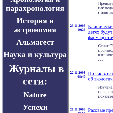
Преимущ
парахронология
наблюда
с одинак
История и
23.11.2003
Клинические
астрономия
10:26
детях будут
фармацевти
Альмагест
Сенат С
произво
Наука и культура
клиниче
. . .
Журналы в
22.11.2003
По частоте
08:49
сети:
об экологич
Изучена
новорож
Nature
показате
Успехи
21.11.2003
Расовые пр