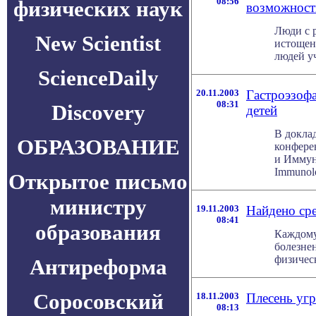
08:56
физических наук
возможност
Люди с 
New Scientist
истощен
людей уч
ScienceDaily
20.11.2003
Гастроэзофа
08:31
Discovery
детей
В доклад
ОБРАЗОВАНИЕ
конфере
и Иммуно
Immunolog
Открытое письмо
министру
19.11.2003
Найдено ср
08:41
образования
Каждому
болезне
физическ
Антиреформа
Соросовский
18.11.2003
Плесень уг
08:13