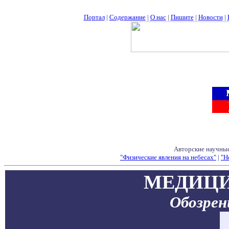
Портал
|
Содержание
|
О нас
|
Пишите
|
Новости
|
Авторские научные
"Физические явления на небесах"
|
"Н
МЕДИЦИ
Обозре