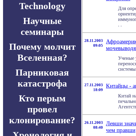
Technology
Для опр
ориенти
Научные
иммуногл
. .
семинары
28.11.2003
Афроамерик
Почему молчит
09:05
мочевыводя
Вселенная?
Ученые 
перенос
системы 
Парниковая
катастрофа
27.11.2003
Китайцы - 
18:09
Кто перым
Китай н
печальн
провел
Агентств
клонирование?
26.11.2003
Левши значи
08:40
чем правши
Хронология и