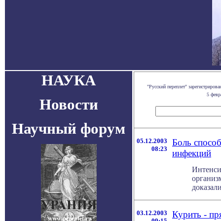
НАУКА
"Русский переплет" зарегистриров
5 февр
Новости
Научный форум
05.12.2003
Боль спосо
08:23
инфекций
Интенси
организ
доказали
03.12.2003
Курить - пр
09:15