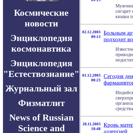
Мужчины
Космические
сигарет 
кишки п
новости
02.12.2003
Больным ар
Энциклопедия
09:13
подходит во
космонавтика
Известн
приводи
недостат
Энциклопедия
"Естествознание"
01.12.2003
Сегодня де
08:23
фармацевтов
Журнальный зал
Индийск
сверхпр
Физматлит
организ
средствам
News of Russian
28.11.2003
Кровь матер
Science and
18:48
аллергией