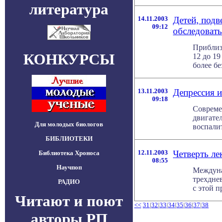
литература
14.11.2003
Детей, под
09:12
обследовать
Приблиз
КОНКУРСЫ
12 до 19
более бе
13.11.2003
Депрессия и
09:18
Совреме
двигате
Для молодых биологов
воспалит
БИБЛИОТЕКИ
12.11.2003
Четверть ле
Библиотека Хроноса
08:55
Научпоп
Междуна
трехдне
РАДИО
с этой п
Читают и поют
<<
31
|
32
|
33
|
34
|
35
|
36
|
37
|
38
авторы РП