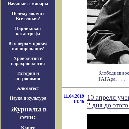
Научные семинары
Почему молчит
Вселенная?
Парниковая
катастрофа
Кто перым провел
клонирование?
Хронология и
парахронология
Злободневное
История и
астрономия
ГАГАра, . . .
Альмагест
11.04.2019
10 апреля уче
Наука и культура
14:46
2 дня до этого
Журналы в
сети:
Nature