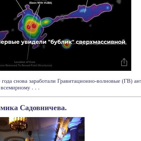
9 года снова заработали Гравитационно-волновые (ГВ) а
всемирному . . .
емика Садовничева.