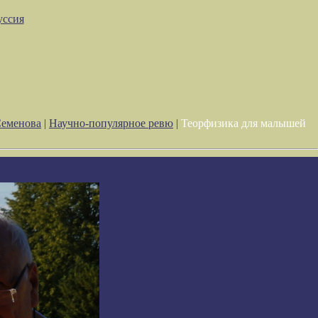
уссия
Семенова
|
Научно-популярное ревю
|
Теорфизика для малышей