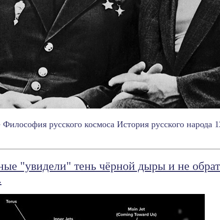
 Философия русского космоса История русского народа 12
ные "увидели" тень чёрной дыры и не обрат
.