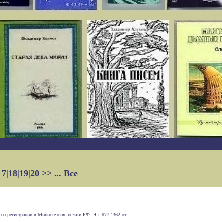
17
|
18
|
19
|
20
>>
...
Все
о
о регистрации в Министерстве печати РФ: Эл. #77-4362 от