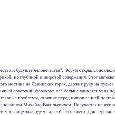
ство и будущее человечества". Форум открылся докладо
афикой, но глубиной и широтой содержания. Этот матема
го мостика на Ленинских горах, держит руку на пульсе
ипичный советский бюрократ, всё больше удивляет меня 
се главные проблемы, стоящие перед цивилизацией постав
основанном Михайло Васильевичем. Получается панегири
ам в конце зала, где я сидел была не ахти. Доклад надо 