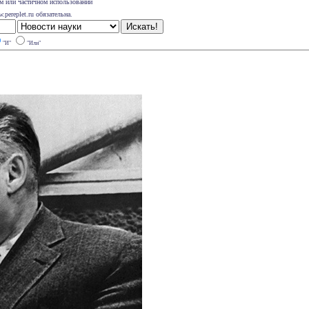
м или частичном использовании
pereplet.ru обязательна.
"И"
"Или"