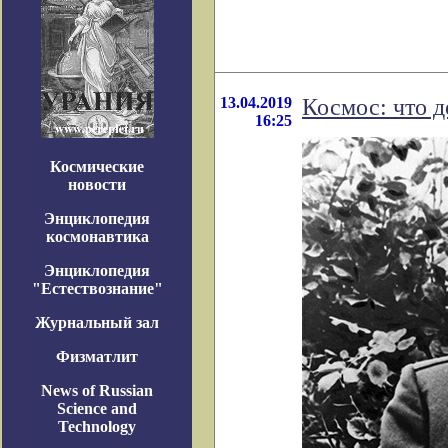
13.04.2019
Космос: что д
16:25
Космические
новости
Энциклопедия
космонавтика
Энциклопедия
"Естествознание"
Журнальный зал
Физматлит
News of Russian
Science and
Technology