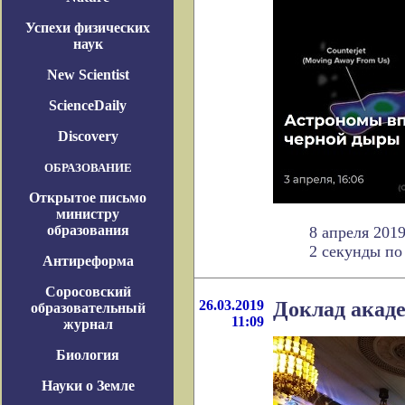
Успехи физических
наук
New Scientist
ScienceDaily
Discovery
ОБРАЗОВАНИЕ
Открытое письмо
министру
образования
8 апреля 201
2 секунды по 
Антиреформа
Соросовский
26.03.2019
Доклад акад
образовательный
11:09
журнал
Биология
Науки о Земле