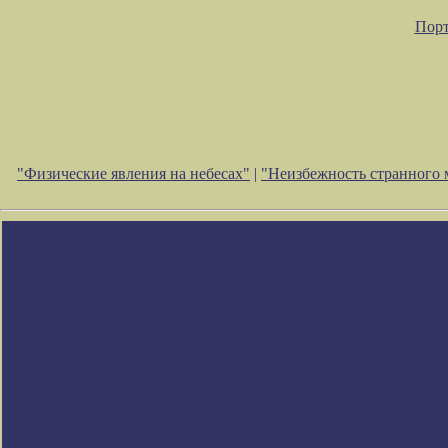
Порт
"Физические явления на небесах"
|
"Неизбежность странного