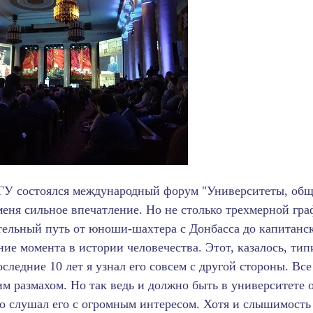
ГУ состоялся международный форум "Университеты, обще
меня сильное впечатление. Но не столько трехмерной гр
ельный путь от юноши-шахтера с Донбасса до капитанско
ние момента в истории человечества. Этот, казалось, т
оследние 10 лет я узнал его совсем с другой стороны. В
м размахом. Но так ведь и должно быть в университете 
о слушал его с огромным интересом. Хотя и слышимость т