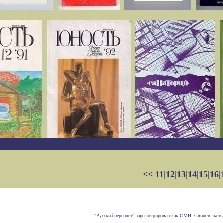
<<
11|
12
|
13
|
14
|
15
|
16
|
"Русский переплет" зарегистрирован как СМИ.
Свидетельств