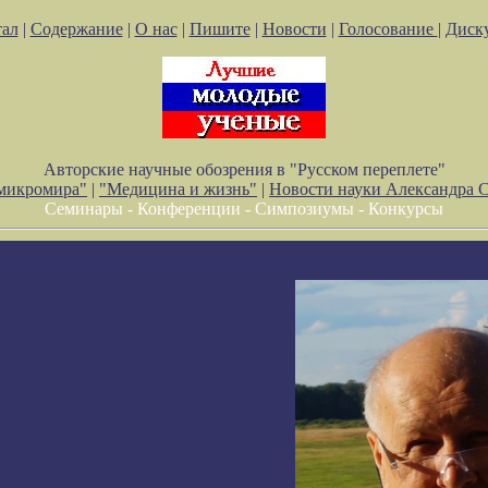
ал
|
Содержание
|
О нас
|
Пишите
|
Новости
|
Голосование
|
Диск
Авторские научные обозрения в "Русском переплете"
 микромира"
|
"Медицина и жизнь"
|
Новости науки Александра 
Семинары - Конференции - Симпозиумы - Конкурсы