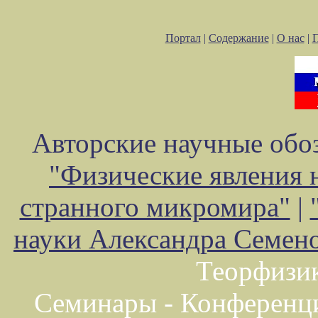
Портал
|
Содержание
|
О нас
|
Авторские научные обоз
"Физические явления 
странного микромира"
|
науки Александра Семен
Теорфизи
Семинары - Конференц