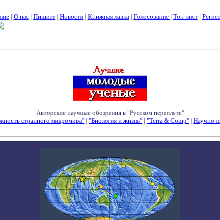
ние
|
О нас
|
Пишите
|
Новости
|
Книжная лавка
|
Голосование
|
Топ-лист
|
Регис
Авторские научные обозрения в "Русском переплете"
жность странного микромира"
|
"Биология и жизнь"
|
"Terra & Comp"
|
Научно-п
Семинары - Конференции - Симпозиумы - Конкурсы