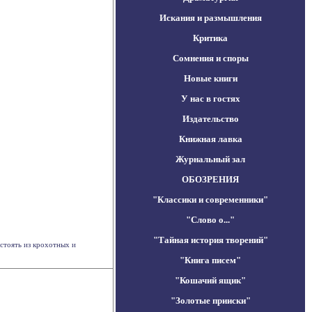
Искания и размышления
Критика
Сомнения и споры
Новые книги
У нас в гостях
Издательство
Книжная лавка
Журнальный зал
ОБОЗРЕНИЯ
"Классики и современники"
"Слово о..."
"Тайная история творений"
стоять из крохотных и
"Книга писем"
"Кошачий ящик"
"Золотые прииски"