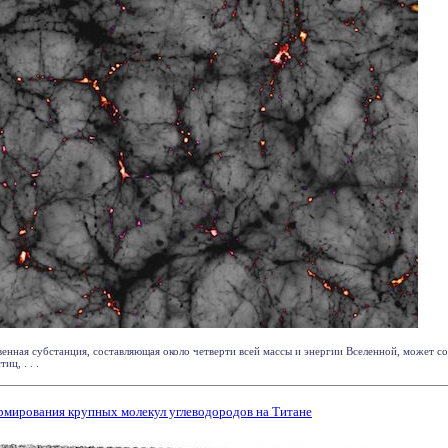
венная субстанция, составляющая около четверти всей массы и энергии Вселенной, может со
иц, . . .
рмирования крупных молекул углеводородов на Титане