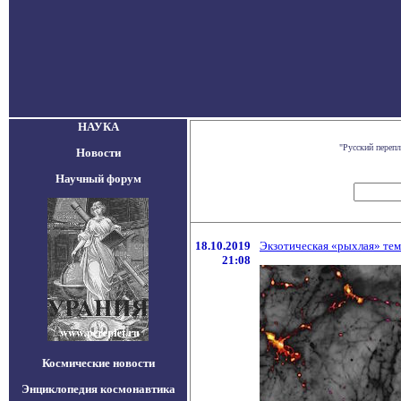
НАУКА
"Русский переп
Новости
Научный форум
18.10.2019
Экзотическая «рыхлая» тем
21:08
Космические новости
Энциклопедия космонавтика