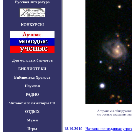
Русская литература
КОНКУРСЫ
Для молодых биологов
БИБЛИОТЕКИ
Библиотека Хроноса
Научпоп
РАДИО
Читают и поют авторы РП
Астрономы обнаружили 
ОТДЫХ
скоростью вращения звезд
Музеи
Игры
18.10.2019
Названа неожиданная угроз