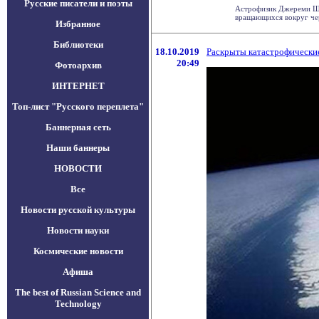
Русские писатели и поэты
Астрофизик Джереми Шни
вращающихся вокруг черн
Избранное
Библиотеки
18.10.2019
Раскрыты катастрофические
20:49
Фотоархив
ИНТЕРНЕТ
Топ-лист "Русского переплета"
Баннерная сеть
Наши баннеры
НОВОСТИ
Все
Новости русской культуры
Новости науки
Космические новости
Афиша
The best of Russian Science and
Technology