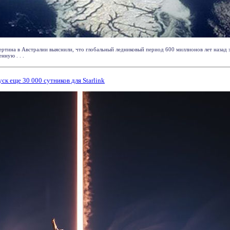
ртина в Австралии выяснили, что глобальный ледниковый период 600 миллионов лет назад 
нную . . .
ск еще 30 000 сутников для Starlink