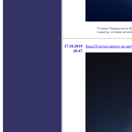
Ученые Университета Ке
планеты, оставив затопле
17.10.2019
SpaceX подал запрос на запу
20:47