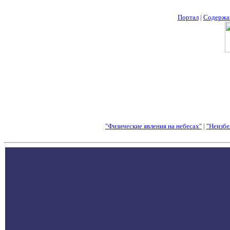
Портал
|
Содержа
"Физические явления на небесах"
|
"Неизбе