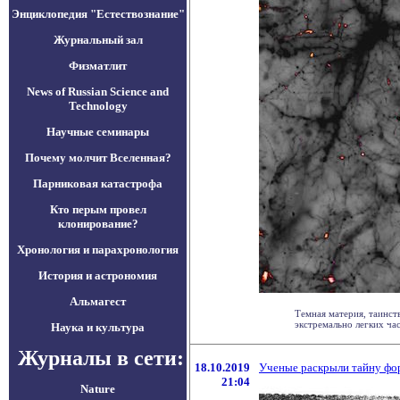
Энциклопедия "Естествознание"
Журнальный зал
Физматлит
News of Russian Science and
Technology
Научные семинары
Почему молчит Вселенная?
Парниковая катастрофа
Кто перым провел
клонирование?
Хронология и парахронология
История и астрономия
Альмагест
Темная материя, таинст
экстремально легких част
Наука и культура
Журналы в сети:
18.10.2019
Ученые раскрыли тайну фо
21:04
Nature